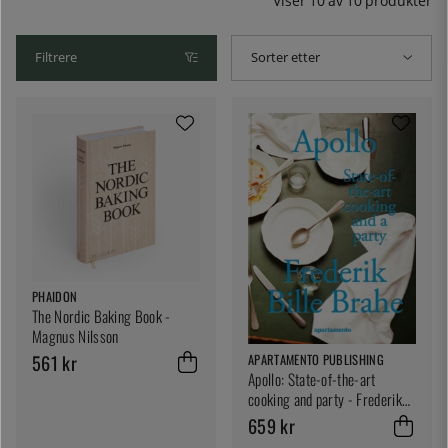
Viser
10
av
10
produkter
Filtrere
Sorter etter
PHAIDON
The Nordic Baking Book -
Magnus Nilsson
561 kr
APARTAMENTO PUBLISHING
Apollo: State-of-the-art
cooking and party - Frederik
Bille Brahe
659 kr