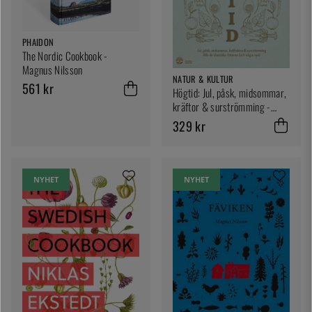
PHAIDON
The Nordic Cookbook -
Magnus Nilsson
NATUR & KULTUR
561 kr
Högtid: Jul, påsk, midsommar,
kräftor & surströmming -
Stefan Ekengren
329 kr
NYHET
NYHET