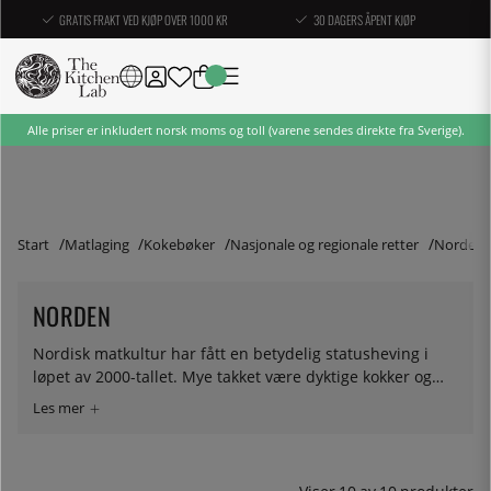
GRATIS FRAKT VED KJØP OVER 1000 KR
30 DAGERS ÅPENT KJØP
Alle priser er inkludert norsk moms og toll (varene sendes direkte fra Sverige).
Start
Matlaging
Kokebøker
Nasjonale og regionale retter
Norden
NORDEN
Nordisk matkultur har fått en betydelig statusheving i
løpet av 2000-tallet. Mye takket være dyktige kokker og
suksessrike restauranter som satset helhjertet på å
gjenopplive nordisk mat. Her finner du kokebøker som
alle har sitt opphav i Norden.