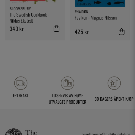
BLOOMSBURY
PHAIDON
The Swedish Cookbook -
Fäviken - Magnus Nilsson
Niklas Ekstedt
340 kr
425 kr
FRI FRAKT
TUSENVIS AV NØYE
30 DAGERS ÅPENT KJØP
UTVALGTE PRODUKTER
kundeservice@thekitchenlab.no