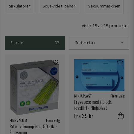
Sirkulatorer
Sous-vide tilbehør
Vakuummaskiner
Viser
15
av
15
produkter
Filtrere
Sorter etter
NINJAPLAST
Flere valg
Frysepose med Ziplock,
fossilfri - Ninjaplast
Fra 39 kr
FINNVACUM
Flere valg
Riflet vakuumposer, 50 stk. -
Finnvacum