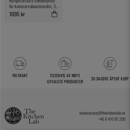
Komposterbare vakuumposer
for kammervakuummaskin, 30
x 30 cm, 200 stk -
1095 kr
SousVideTools
FRI FRAKT
TUSENVIS AV NØYE
30 DAGERS ÅPENT KJØP
UTVALGTE PRODUKTER
kundeservice@thekitchenlab.no
+46 8 410 95 200