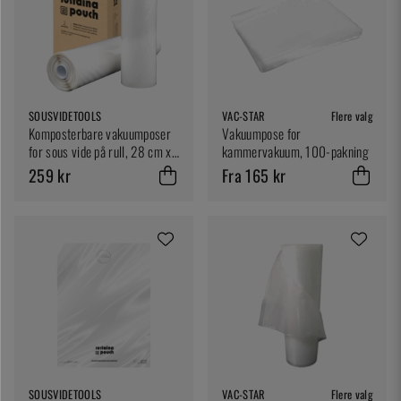
SOUSVIDETOOLS
VAC-STAR
Flere valg
Komposterbare vakuumposer
Vakuumpose for
for sous vide på rull, 28 cm x
kammervakuum, 100-pakning
5 m - SousVideTools
259 kr
Fra 165 kr
SOUSVIDETOOLS
VAC-STAR
Flere valg