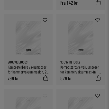
Fra 142 kr
SOUSVIDETOOLS
SOUSVIDETOOLS
Komposterbare vakuumposer
Komposterbare vakuumposer
for kammervakuummaskin, 20
for kammervakuummaskin, 15
x 30 cm, 200-pk -
x 25 cm, 200-pk -
799 kr
529 kr
SousVideTools
SousVideTools