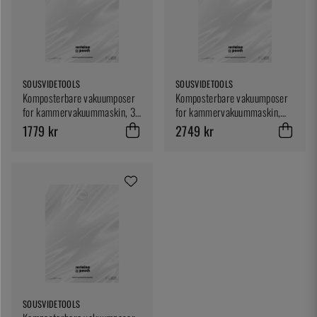
SOUSVIDETOOLS
SOUSVIDETOOLS
Komposterbare vakuumposer
Komposterbare vakuumposer
for kammervakuummaskin, 30
for kammervakuummaskin,
x 40 cm, 200-pk -
40 x 60 cm, 200-pk -
1779 kr
2749 kr
SousVideTools
SousVideTools
SOUSVIDETOOLS