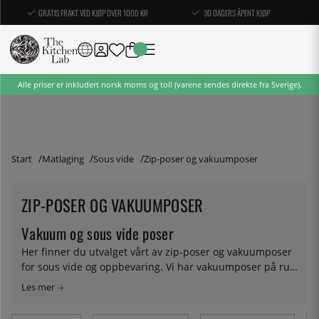
GRATIS FRAKT VED KJØP OVER 1000 KR
30 DAGERS ÅPENT KJØP
Alle priser er inkludert norsk moms og toll (varene sendes direkte fra Sverige).
Start
Matlaging
Sous vide
Zip-poser og vakuumposer
ZIP-POSER OG VAKUUMPOSER
Vakuum og sous vide poser
Her finner du utvalget vårt av zip-poser og vakuumposer
for sous vide og oppbevaring. Vi har vakuumposer på rull
og utskårne poser for både bagvac og chambervac. Vil du
gjøre du sous-vide uten vakuummaskin, er zip-posen et
godt alternativ.