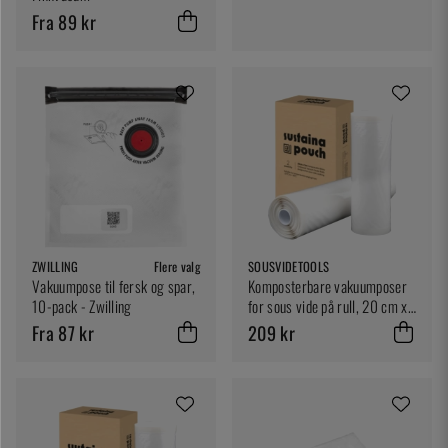
Fra 89 kr
ZWILLING
Flere valg
SOUSVIDETOOLS
Vakuumpose til fersk og spar,
Komposterbare vakuumposer
10-pack - Zwilling
for sous vide på rull, 20 cm x
5 m - SousVideTools
Fra 87 kr
209 kr