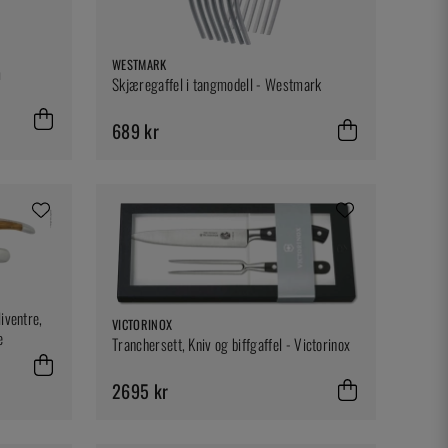
WESTMARK
m
Skjæregaffel i tangmodell - Westmark
689 kr
iventre,
VICTORINOX
e
Tranchersett, Kniv og biffgaffel - Victorinox
2695 kr