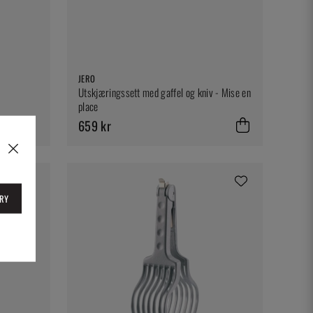
JERO
Utskjæringssett med gaffel og kniv - Mise en
place
659 kr
RY