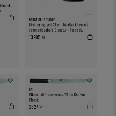
håndtak,
e
FORGE DE LAGUIOLE
Utskjæringssett 21 cm, håndtak i ibenholt,
sammenleggbart, Signatur - Forge de
Laguiole
13995 kr
KAI
Olivenmalt Trancherkniv 23 cm KAI Shun
Classic
2827 kr