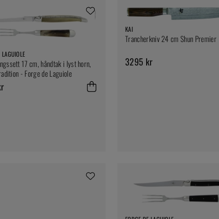
KAI
Trancherkniv 24 cm Shun Premier
 LAGUIOLE
3295 kr
ngssett 17 cm, håndtak i lyst horn,
radition - Forge de Laguiole
kr