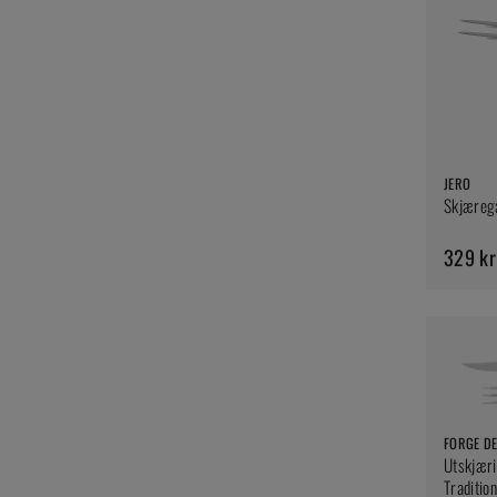
JERO
Skjærega
329 kr
FORGE DE
Utskjæri
Traditio