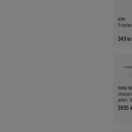
JERO
Trancher
349 kr
FORGE DE
Utskjæri
polert, T
5995 