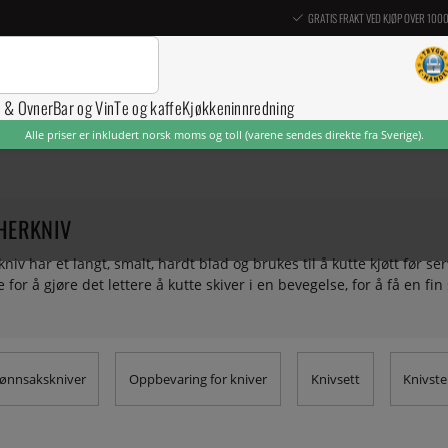
GRATIS FRAKT VED KJØP OVER 100
r & Ovner
Bar og Vin
Te og kaffe
Kjøkkeninnredning
Alle priser er inkludert norsk moms og toll (varene sendes direkte fra Sverige).
HERKNIV
niv har et langt, smalt, hardt blad og brukes til å kutte kjøtt før s
 for å gjøre det lettere å kutte skiver i en bevegelse, for å få en fin 
ønnsakskniver
Oppbevaring for kniver
Knivsett
Knivstel