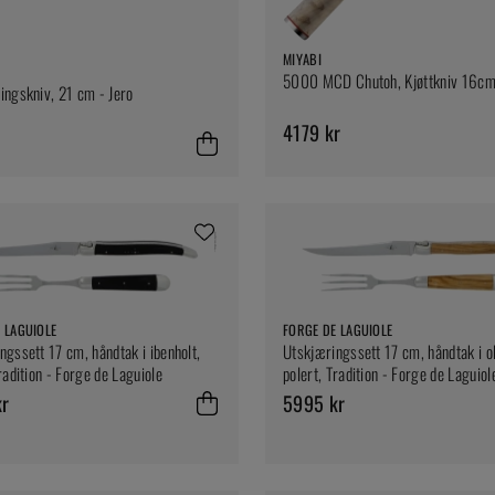
MIYABI
5000 MCD Chutoh, Kjøttkniv 16c
ingskniv, 21 cm - Jero
4179 kr
 LAGUIOLE
FORGE DE LAGUIOLE
ngssett 17 cm, håndtak i ibenholt,
Utskjæringssett 17 cm, håndtak i ol
radition - Forge de Laguiole
polert, Tradition - Forge de Laguiol
kr
5995 kr