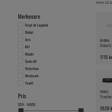
Viser
22
a
Merkevare
Forge de Laguiole
Global
Jero
GLOBAL
Global G
KAI
Miyabi
1715 k
Suncraft
Victorinox
Westmark
Yaxell
YAXELL
Pris
Trancher
329 - 14029
2628 