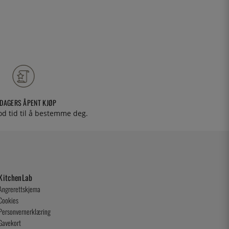
 DAGERS ÅPENT KJØP
od tid til å bestemme deg.
KitchenLab
Angrerettskjema
Cookies
Personvernerklæring
Gavekort