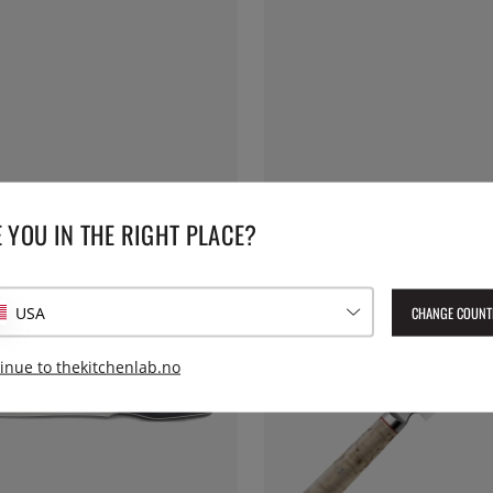
 YOU IN THE RIGHT PLACE?
CHANGE COUNT
USA
inue to thekitchenlab.no