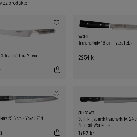
v
22
produkter
YAXELL
Trancherkniv 18 cm - Yaxell ZEN
-3 Tranchérkniv 21 cm
2254 kr
r
SUNCRAFT
kniv 25,5 cm - Yaxell ZEN
Sujihiki, japansk trancherkniv, 24 
Suncraft Warikome
kr
1792 kr