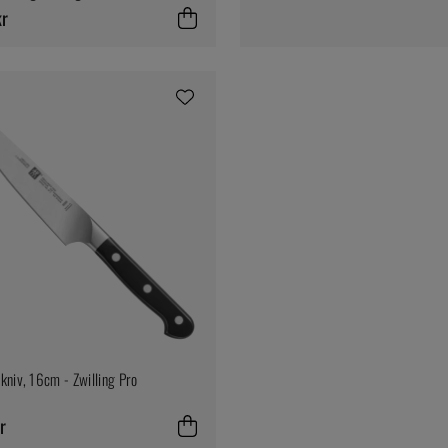
kr
kniv, 16cm - Zwilling Pro
r