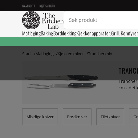
GAVEKORT
KJØPSVILKÅR
Matlaging
Baking
Borddekking
Kjøkkenapparater.
Grill, Komfyre
Start
Matlaging
Kjøkkenkniver
Trancherkniv
TRANC
Trancherk
cm - dette
Allsidige kniver
Brødkniver
Filetkniver
Gr