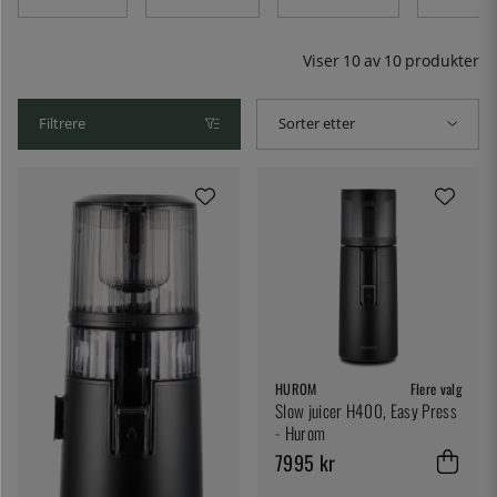
men klarer på den andre siden ikke å presse saften ut av
de hardeste grønnsakene. Her finner du utvalget vårt av
råjuicesentrifuger fra Omega og den beste koreanske
Viser
10
av
10
produkter
produsenten Hurom.
Filtrere
Sorter etter
HUROM
Flere valg
Slow juicer H400, Easy Press
- Hurom
7995 kr