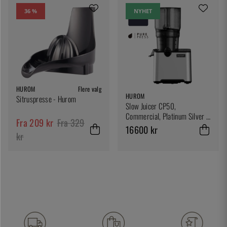
36 %
NYHET
HUROM
Flere valg
HUROM
Sitruspresse - Hurom
Slow Juicer CP50,
Commercial, Platinum Silver -
Fra 209 kr
Fra 329
Hurom
16600 kr
kr