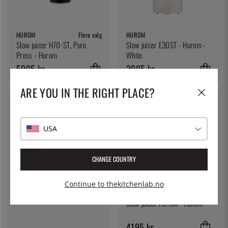
HUROM
Flere valg
HUROM
Slow juicer H70-ST, Pure
Slow juicer E30ST - Hurom -
Press - Hurom
White
5995 kr
3995 kr
ARE YOU IN THE RIGHT PLACE?
USA
HUROM
Flere valg
Slow juicer H320N - Hurom
CHANGE COUNTRY
6995 kr
Continue to thekitchenlab.no
HUROM
Flere valg
Slow juicer H310A - Hurom
4195 kr