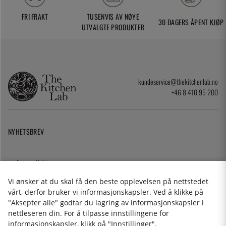
FRI FRAKT
TUSENVIS AV NØYE
30 DAGERS ÅPENT KJØP
UTVALGTE PRODUKTER
kundeservice@thekitchenlab.no
+46 8 410 95 200
NYHETSBREV
Angrerettskjema
Cookies
Vi ønsker at du skal få den beste opplevelsen på nettstedet
Personvernerklæring
vårt, derfor bruker vi informasjonskapsler. Ved å klikke på
Gavekort
"Aksepter alle" godtar du lagring av informasjonskapsler i
Kjøpsvilkår
nettleseren din. For å tilpasse innstillingene for
informasjonskapsler, klikk på "Innstillinger".