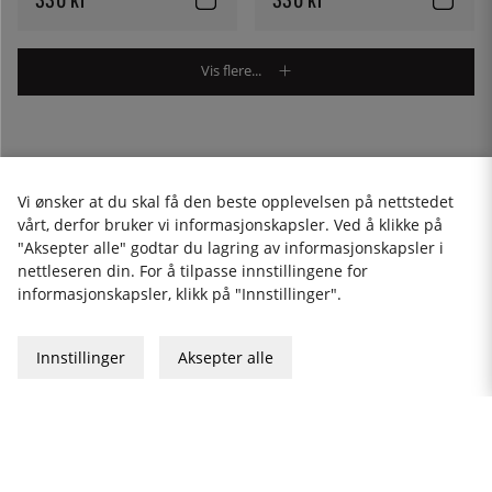
Vis flere...
1
2
Neste
»
Vi ønsker at du skal få den beste opplevelsen på nettstedet
vårt, derfor bruker vi informasjonskapsler. Ved å klikke på
"Aksepter alle" godtar du lagring av informasjonskapsler i
nettleseren din. For å tilpasse innstillingene for
informasjonskapsler, klikk på "Innstillinger".
FRI FRAKT
TUSENVIS AV NØYE
30 DAGERS ÅPENT KJØP
UTVALGTE PRODUKTER
Innstillinger
Aksepter alle
kundeservice@thekitchenlab.no
+46 8 410 95 200