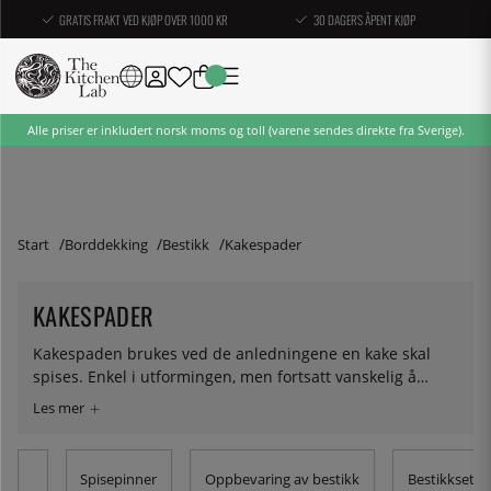
GRATIS FRAKT VED KJØP OVER 1000 KR
30 DAGERS ÅPENT KJØP
Alle priser er inkludert norsk moms og toll (varene sendes direkte fra Sverige).
Start
Borddekking
Bestikk
Kakespader
KAKESPADER
Kakespaden brukes ved de anledningene en kake skal
spises. Enkel i utformingen, men fortsatt vanskelig å
erstatte. Så, før du kjøper en, bør du tenke på de gangene
en kakeskive er balansert på en kniv som er for tynn og
begynner sin reise nedover bordet. Det er mange kjøp
man angrer på at man ikke gjorde tidligere. Hos oss
Spisepinner
Oppbevaring av bestikk
Bestikksett