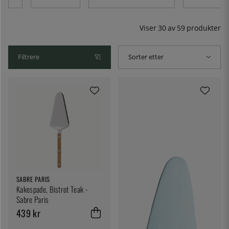
finner du kakespader i ulike former.
Viser
30
av
59
produkter
Filtrere
Sorter etter
SABRE PARIS
Kakespade, Bistrot Teak -
Sabre Paris
439 kr