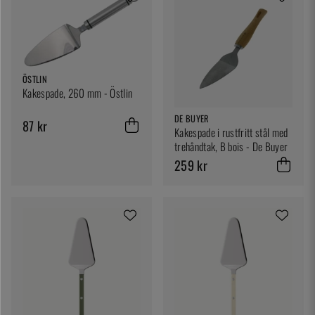
ÖSTLIN
Kakespade, 260 mm - Östlin
DE BUYER
87 kr
Kakespade i rustfritt stål med
trehåndtak, B bois - De Buyer
259 kr