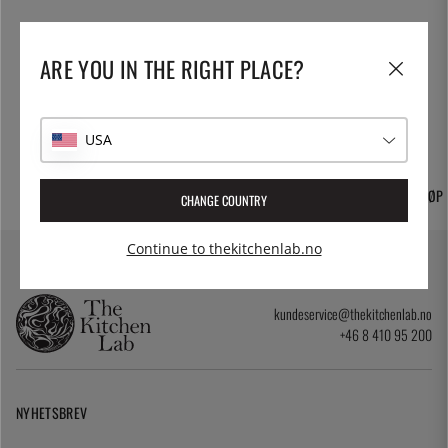
ARE YOU IN THE RIGHT PLACE?
USA
FRI FRAKT
TUSENVIS AV NØYE
30 DAGERS ÅPENT KJØP
CHANGE COUNTRY
UTVALGTE PRODUKTER
Continue to thekitchenlab.no
kundeservice@thekitchenlab.no
+46 8 410 95 200
NYHETSBREV