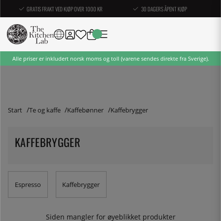
GRATIS FRAKT VED KJØP OVER 1000 KR
30 DAGERS ÅPENT KJØP
Alle priser er inkludert norsk moms og toll (varene sendes direkte fra Sverige).
Start
Te og kaffe
Kaffebønner
Kaffebrygger
KAFFEBRYGGER
Espresso
Kaffebrygger
Siden mangler for øyeblikket produkter