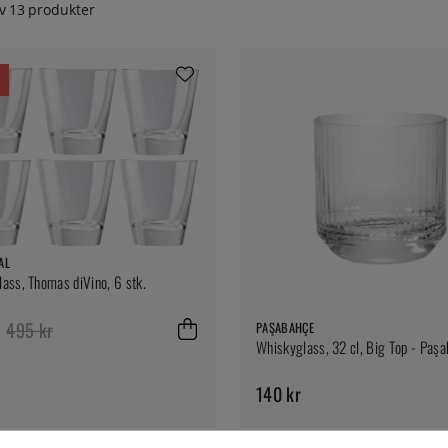
v
13
produkter
AL
ass, Thomas diVino, 6 stk.
495 kr
PAŞABAHÇE
Whiskyglass, 32 cl, Big Top - Paş
140 kr