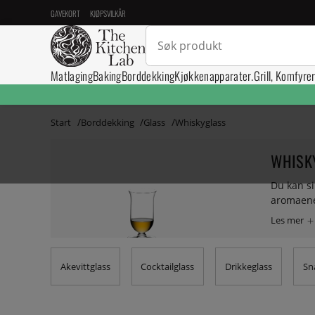
GAVEKORT
KJØPSVILKÅR
Matlaging
Baking
Borddekking
Kjøkkenapparater.
Grill, Komfyre
Start
Borddekking
Glass
Whiskyglass
WHISK
Du kan si
aromaene 
oss finne
Akevittglass
Cocktailglass
Drikkeglass
Sn