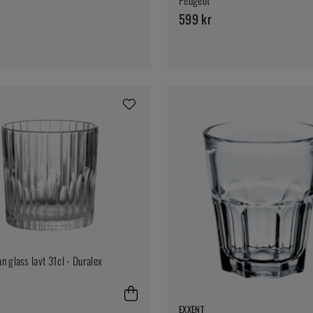
599 kr
n glass lavt 31cl - Duralex
EXXENT