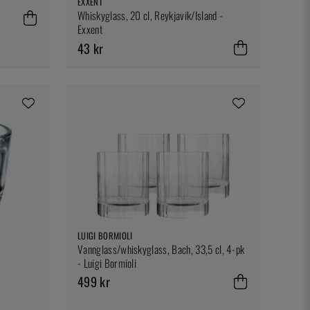
EXXENT
Whiskyglass, 20 cl, Reykjavik/Island -
Exxent
43 kr
LUIGI BORMIOLI
Vannglass/whiskyglass, Bach, 33,5 cl, 4-pk
- Luigi Bormioli
499 kr