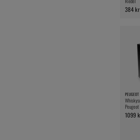
Riedel
384 kr
PEUGEOT
Whiskysm
Peugeot
1099 k