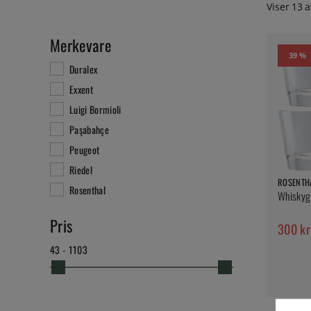
Viser
13
a
Merkevare
39 %
Duralex
Exxent
Luigi Bormioli
Paşabahçe
Peugeot
Riedel
ROSENTH
Rosenthal
Whiskygl
Pris
300 kr
43 - 1103