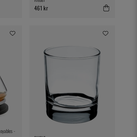
461 kr
oyables -