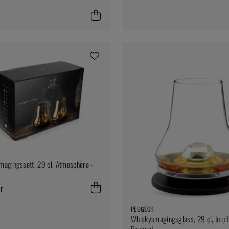
agingssett, 29 cl, Atmosphère -
r
PEUGEOT
Whiskysmagingsglass, 29 cl, Impit
Peugeot