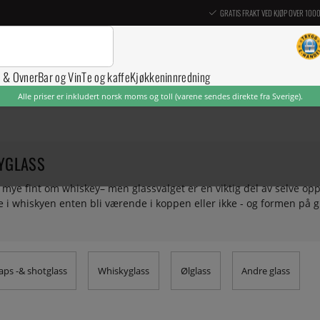
GRATIS FRAKT VED KJØP OVER 100
r & Ovner
Bar og Vin
Te og kaffe
Kjøkkeninnredning
Alle priser er inkludert norsk moms og toll (varene sendes direkte fra Sverige).
YGLASS
 mye fint om whiskey– men glassvalget er en viktig del av selve oppl
i whiskyen enten bli værende i koppen eller ikke - og formen på g
r du flere whiskyglass fra kjente leverandører.
aps -& shotglass
Whiskyglass
Ølglass
Andre glass