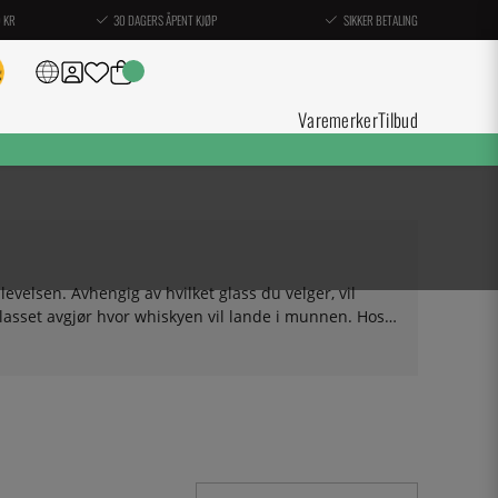
0 KR
30 DAGERS ÅPENT KJØP
SIKKER BETALING
Varemerker
Tilbud
evelsen. Avhengig av hvilket glass du velger, vil
lasset avgjør hvor whiskyen vil lande i munnen. Hos