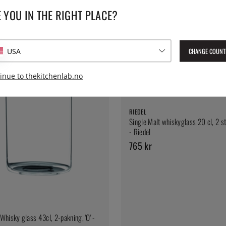
 YOU IN THE RIGHT PLACE?
CHANGE COUNT
USA
inue to thekitchenlab.no
RIEDEL
Single Malt whiskyglass 20 cl, 2 s
- Riedel
765 kr
Whisky glass 43cl, 2-pakning, 'O' -