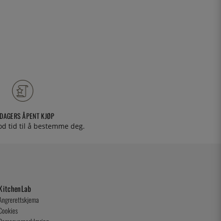
 DAGERS ÅPENT KJØP
od tid til å bestemme deg.
KitchenLab
Angrerettskjema
Cookies