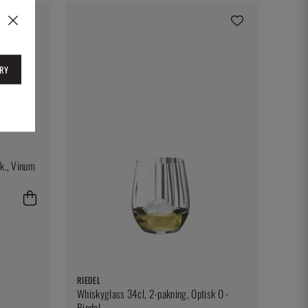
RY
tk., Vinum
RIEDEL
Whiskyglass 34cl, 2-pakning, Optisk O -
Riedel