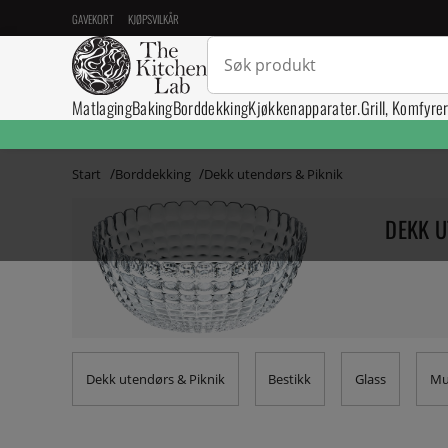
GAVEKORT
KJØPSVILKÅR
Matlaging
Baking
Borddekking
Kjøkkenapparater.
Grill, Komfyre
Start
Borddekking
Dekk utendørs & Piknik
DEKK U
Dekk utendørs & Piknik
Bestikk
Glass
Mu