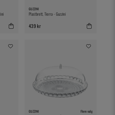
GUZZINI
ini
Plastbrett, Tierra - Guzzini
439 kr
GUZZINI
Flere valg