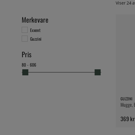
Viser
24
a
Merkevare
Exxent
Guzzini
Pris
80 - 606
GUZZINI
Mugge, B
369 kr