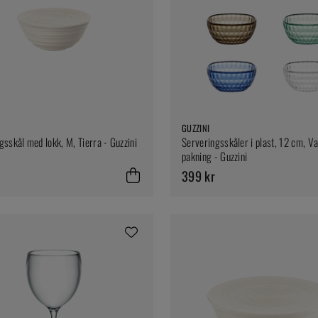
GUZZINI
gsskål med lokk, M, Tierra - Guzzini
Serveringsskåler i plast, 12 cm, Va
pakning - Guzzini
399 kr