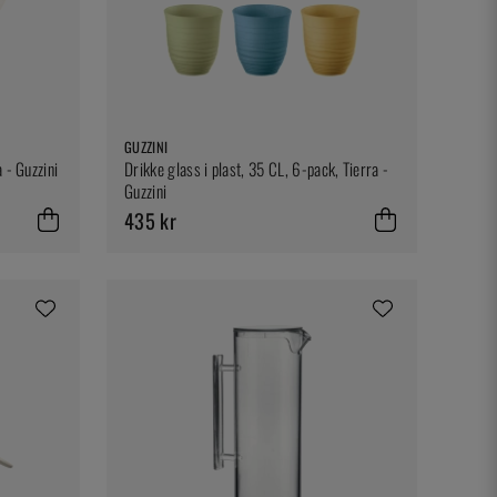
GUZZINI
 - Guzzini
Drikke glass i plast, 35 CL, 6-pack, Tierra -
Guzzini
435 kr