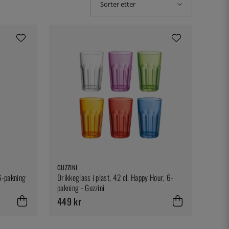
Sorter etter
GUZZINI
 6-pakning
Drikkeglass i plast, 42 cl, Happy Hour, 6-
pakning - Guzzini
449 kr