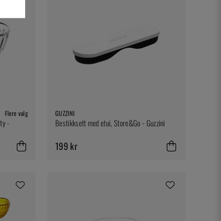
Flere valg
GUZZINI
ty -
Bestikksett med etui, Store&Go - Guzzini
199 kr