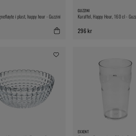
GUZZINI
efløyte i plast, happy hour - Guzzini
Karaffel, Happy Hour, 160 cl - Guzz
296 kr
EXXENT