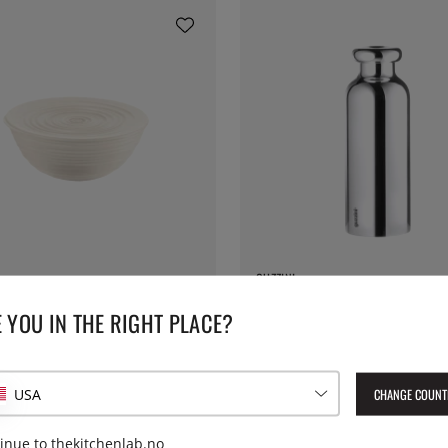
GUZZINI
gsskål med lokk, L, Tierra - Guzzini
Termosflaske - Guzzini
 YOU IN THE RIGHT PLACE?
549 kr
CHANGE COUNT
USA
inue to thekitchenlab.no