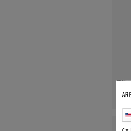
GUZZINI
Serverin
ARE
373 kr
36 %
Cont