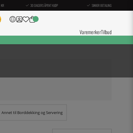
0 KR
30 DAGERS ÅPENT KJØP
SIKKER BETALING
Varemerker
Tilbud
Annet til Borddekking og Servering