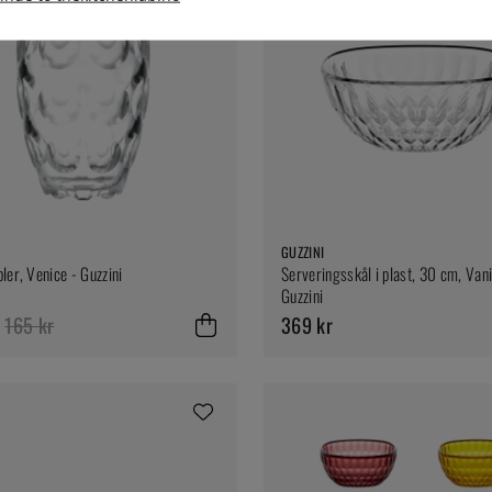
GUZZINI
ler, Venice - Guzzini
Serveringsskål i plast, 30 cm, Vani
Guzzini
165 kr
369 kr