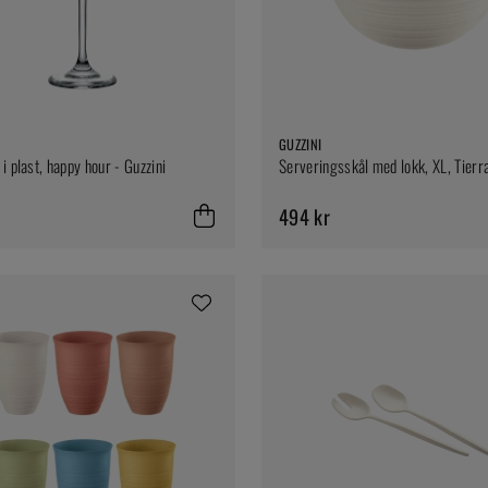
GUZZINI
i plast, happy hour - Guzzini
Serveringsskål med lokk, XL, Tierra
494 kr