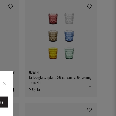
Flere valg
GUZZINI
Drikkeglass i plast, 36 cl, Vanity, 6-pakning
- Guzzini
279 kr
RY