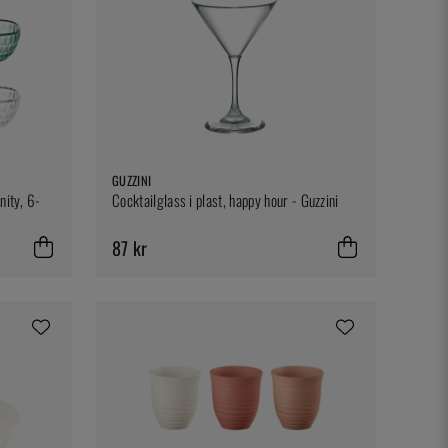
GUZZINI
nity, 6-
Cocktailglass i plast, happy hour - Guzzini
87 kr