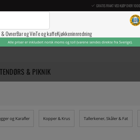
GRATIS FRAKT VED KJØP OVER 100
r & Ovner
Bar og Vin
Te og kaffe
Kjøkkeninnredning
Alle priser er inkludert norsk moms og toll (varene sendes direkte fra Sverige).
TENDØRS & PIKNIK
gger og Karafler
Kopper & Krus
Tallerkener, Skåler & Fat