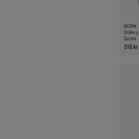
GUZZINI
Drikke gl
Guzzini
516 kr