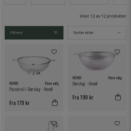
38 cm og virkelig vellagde dørslag i stilig design.
Viser
12
av
12
produkter
Filtrere
Sorter etter
HENDI
Flere valg
Dørslag - Hendi
HENDI
Flere valg
Passérsil / Dørslag - Hendi
Fra 199 kr
Fra 179 kr