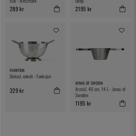
stål - Westmark
Deep
289 kr
2195 kr
FUNKTION
Deksel, enkelt - Funksjon
JONAS OF SWEDEN
Armsil, 40 cm, 14 L - Jonas of
329 kr
Sweden
1195 kr