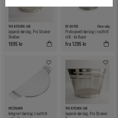
THE KITCHEN LAB
DE BUYER
Flere valg
Japansk dørslag, Pro Strainer
Profesjonelt dørslag i rustfritt
Shallow
stål - de Buyer
1995 kr
Fra 1295 kr
WESTMARK
THE KITCHEN LAB
Integrert dørslag i rustfritt
Japansk dørslag, Pro Strainer