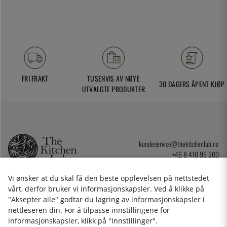
FRI FRAKT
TUSENVIS AV NØYE
30 DAGERS ÅPENT KJØP
UTVALGTE PRODUKTER
kundeservice@thekitchenlab.no
+46 8 410 95 200
Vi ønsker at du skal få den beste opplevelsen på nettstedet
vårt, derfor bruker vi informasjonskapsler. Ved å klikke på
NYHETSBREV
"Aksepter alle" godtar du lagring av informasjonskapsler i
nettleseren din. For å tilpasse innstillingene for
informasjonskapsler, klikk på "Innstillinger".
Angrerettskjema