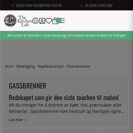
GRATIS FRAKT VED KJØP OVER 1000 KR
30 DAGERS ÅPENT KJØP
Alle priser er inkludert norsk moms og toll (varene sendes direkte fra Sverige).
Start
Matlaging
Kjøkkenutstyr
Gassbrenner
GASSBRENNER
Redskapet som gir den siste touchen til maten!
Alt du trenger for å brenne av kjøtt, fisk, grønnsaker eller
desserter. Gassbrennere som Searzall og Handyjet egner
seg også godt til sous vide matlaging. Uansett formål har
vi en brenner som passer deg og din matlaging. Ved
hjelp av en gassbrenner kan du til en viss grad bytte ut