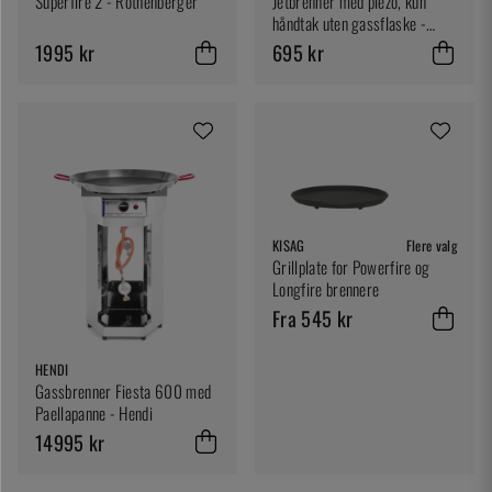
Superfire 2 - Rothenberger
Jetbrenner med piezo, kun
håndtak uten gassflaske -
Sievert
1995 kr
695 kr
KISAG
Flere valg
Grillplate for Powerfire og
Longfire brennere
Fra 545 kr
HENDI
Gassbrenner Fiesta 600 med
Paellapanne - Hendi
14995 kr