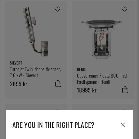
SIEVERT
Turbojet Twin, dobbeltbrenner,
HENDI
7,6 kW - Sievert
Gassbrenner Fiesta 800 med
Paellapanne - Hendi
2695 kr
18995 kr
ARE YOU IN THE RIGHT PLACE?