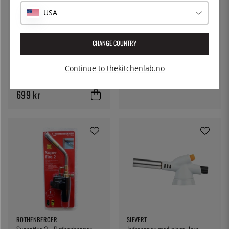
SIEVERT
USA
Handyjetbrenner med piezo,
bare håndtak - Sievert
875 kr
CHANGE COUNTRY
THE KITCHEN LAB
Continue to thekitchenlab.no
Bunsenbrenner med
skruekontroll
699 kr
ROTHENBERGER
SIEVERT