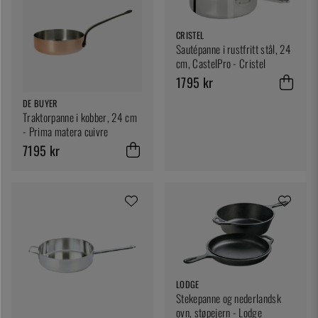
CRISTEL
Sautépanne i rustfritt stål, 24
cm, CastelPro - Cristel
1795 kr
DE BUYER
Traktorpanne i kobber, 24 cm
- Prima matera cuivre
7195 kr
LODGE
Stekepanne og nederlandsk
ovn, støpejern - Lodge