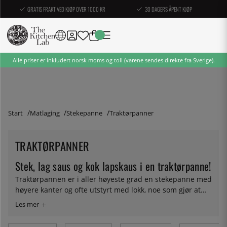
GRATIS FRAKT VED KJØP OVER 1000 KR
30 DAGERS ÅPENT KJØP
Alle priser er inkludert norsk moms og toll (varene sendes direkte fra Sverige).
Start
Matlaging
Stekepanne
Traktørpanner
TRAKTØRPANNER
Stek, lag saus og kok lapskaus i en traktørpanne!
Traktørpannen er i aller høyeste grad en stekepanne med
høyere kanter og ofte utstyrt med lokk, noe som gjør at
den i tillegg til å brukes på samme måte som en
stekepanne, også fungerer utmerket som beholder for
sauser og gryteretter. Hvilken traktørpanne du bør velge