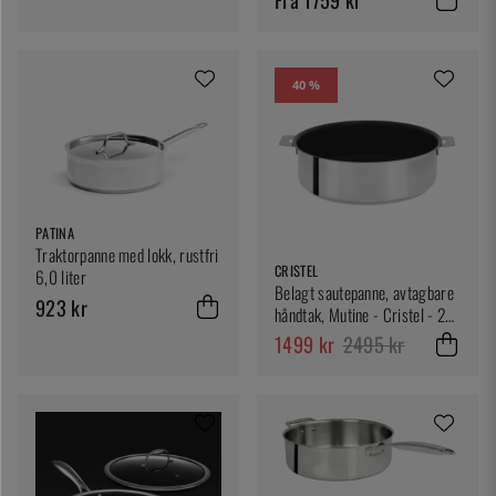
40 %
PATINA
Traktorpanne med lokk, rustfri
CRISTEL
6,0 liter
Belagt sautepanne, avtagbare
923 kr
håndtak, Mutine - Cristel - 26
cm
1499 kr
2495 kr