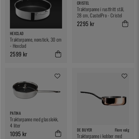
CRISTEL
Traktorpanne i rustfritt stål,
28 cm, CastelPro - Cristel
2295 kr
HEXCLAD
Traktorpanne, nonstick, 30 cm
- Hexclad
2599 kr
PATINA
Traktorpanne med glasslokk,
4 liter
DE BUYER
Flere valg
1095 kr
Traktorpanne i kobber med