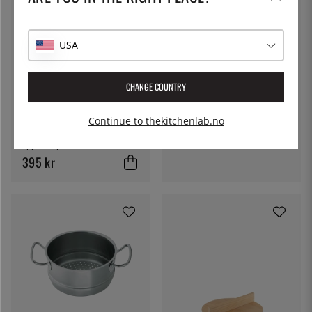
USA
CRISTEL
Dampkurv i rustfritt stål, 34
cm, CastelPro - Cristel
CHANGE COUNTRY
1195 kr
EPPICOTISPAI
Continue to thekitchenlab.no
Dampinnsats, ø 30 cm -
Eppicotispai
395 kr