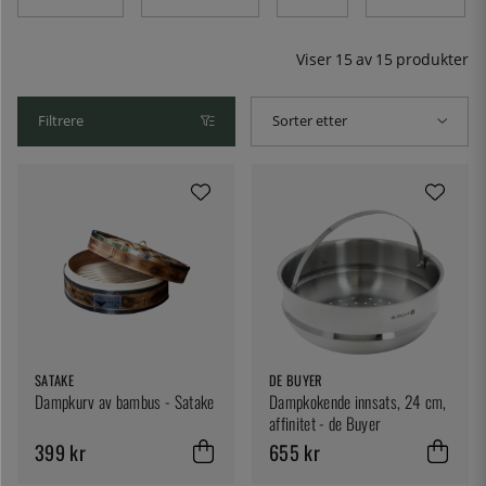
kokekar.
Viser
15
av
15
produkter
Filtrere
Sorter etter
SATAKE
DE BUYER
Dampkurv av bambus - Satake
Dampkokende innsats, 24 cm,
affinitet - de Buyer
399 kr
655 kr