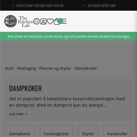
GRATIS FRAKT VED KJØP OVER 1000 KR
30 DAGERS ÅPENT KJØP
Alle priser er inkludert norsk moms og toll (varene sendes direkte fra Sverige).
Start
Matlaging
Panner og Gryter
Dampkoker
DAMPKOKER
Det er populært å komplettere kasserollesamlingen med
en damprist. Med en damprist kan du dampe
grønnsaker, fisk, dumplings og bao-bun. En
tilberedningsmetode du ikke får tilgang til uten en. Her
finner du vårt utvalg av damprister som er tilpasset
spesifikke modeller og de som passer til de fleste
Dampkoker
Fonduegryter
Gryter
Kasseroller