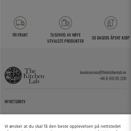
FRI FRAKT
TUSENVIS AV NØYE
30 DAGERS ÅPENT KJØP
UTVALGTE PRODUKTER
kundeservice@thekitchenlab.no
+46 8 410 95 200
NYHETSBREV
Angrerettskjema
Cookies
Vi ønsker at du skal få den beste opplevelsen på nettstedet