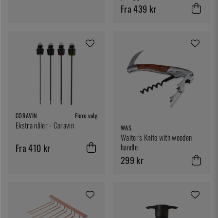
Racks Co.
Fra 439 kr
CORAVIN
Flere valg
Ekstra nåler - Coravin
WAS
Waiter's Knife with wooden
Fra 410 kr
handle
299 kr