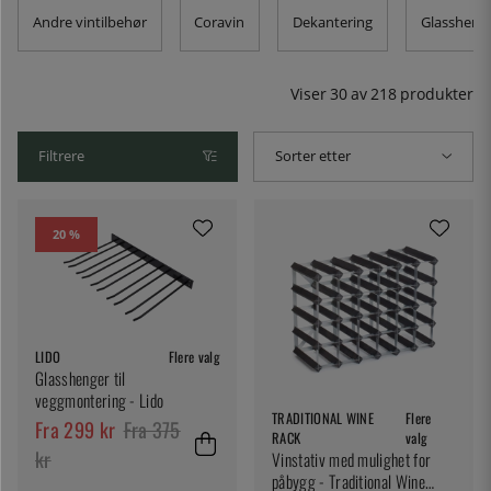
forsegle en flaske som ikke er tom, holde en flaske rosé
Andre vintilbehør
Coravin
Dekantering
Glassheng
iskald en varm sommerdag eller sable en flaske med
bobler – du finner det du trenger hos oss!
Viser
30
av
218
produkter
Filtrere
Sorter etter
20 %
LIDO
Flere valg
Glasshenger til
veggmontering - Lido
TRADITIONAL WINE
Flere
Fra 299 kr
Fra 375
RACK
valg
kr
Vinstativ med mulighet for
påbygg - Traditional Wine