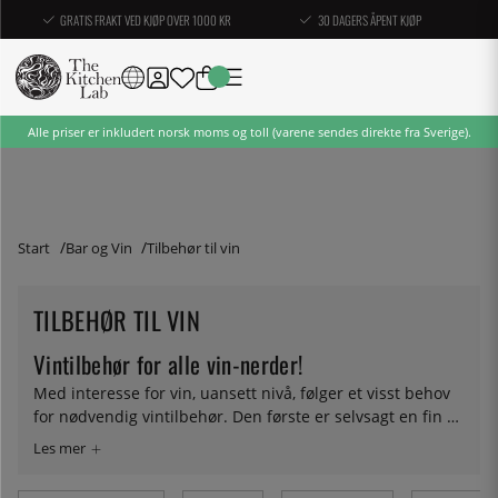
GRATIS FRAKT VED KJØP OVER 1000 KR
30 DAGERS ÅPENT KJØP
Alle priser er inkludert norsk moms og toll (varene sendes direkte fra Sverige).
Start
Bar og Vin
Tilbehør til vin
TILBEHØR TIL VIN
Vintilbehør for alle vin-nerder!
Med interesse for vin, uansett nivå, følger et visst behov
for nødvendig vintilbehør. Den første er selvsagt en fin og
velfungerende korketrekker og kanskje en karaffel for
dekantering. Men det er en hel verden å utforske når det
kommer til vintilbehør. Kanskje du trenger å kunne