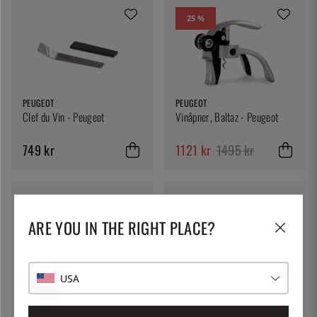
25 %
PEUGEOT
PEUGEOT
Clef du Vin - Peugeot
Vinåpner, Baltaz - Peugeot
749 kr
1121 kr
1495 kr
ARE YOU IN THE RIGHT PLACE?
USA