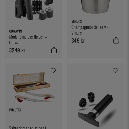
VINERS
Champagnebøtte, sølv -
CORAVIN
Viners
Model timeless three+ –
349 kr
Coravin
3249 kr
PULLTEX
Sabrering er en af de få