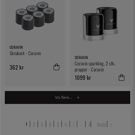
CORAVIN
Skrukork - Coravin
CORAVIN
Coravin sparkling, 2 stk.,
362 kr
propper - Coravin
1099 kr
Vis flere...
1
2
3
4
5
6
7
..
8
Neste
»