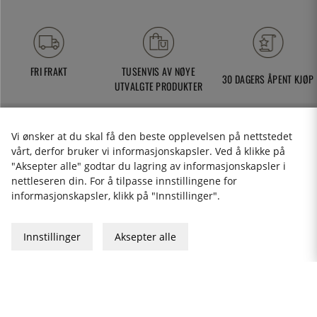
FRI FRAKT
TUSENVIS AV NØYE
30 DAGERS ÅPENT KJØP
UTVALGTE PRODUKTER
Vi ønsker at du skal få den beste opplevelsen på nettstedet
vårt, derfor bruker vi informasjonskapsler. Ved å klikke på
kundeservice@thekitchenlab.no
"Aksepter alle" godtar du lagring av informasjonskapsler i
+46 8 410 95 200
nettleseren din. For å tilpasse innstillingene for
informasjonskapsler, klikk på "Innstillinger".
NYHETSBREV
Innstillinger
Aksepter alle
Angrerettskjema
Cookies
Personvernerklæring