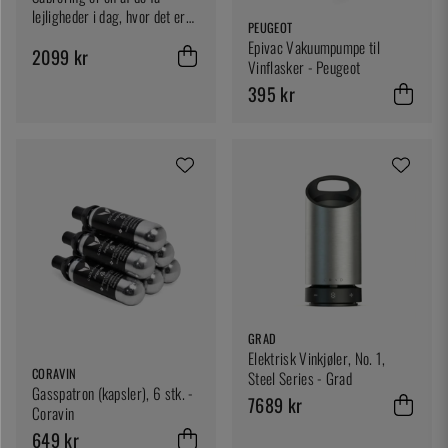
lejligheder i dag, hvor det er
PEUGEOT
helt acceptabelt at drage et
Epivac Vakuumpumpe til
2099 kr
sværd ved middagsbordet.
Vinflasker - Peugeot
Teknikken er enkel: ét enkelt
395 kr
bestemt træk langs flaskens
søm mod mundingen, og
korken forsvinder i et rent snit
med et karakteristisk pop. De
GRAD
Elektrisk Vinkjøler, No. 1,
CORAVIN
Steel Series - Grad
Gasspatron (kapsler), 6 stk. -
7689 kr
Coravin
649 kr