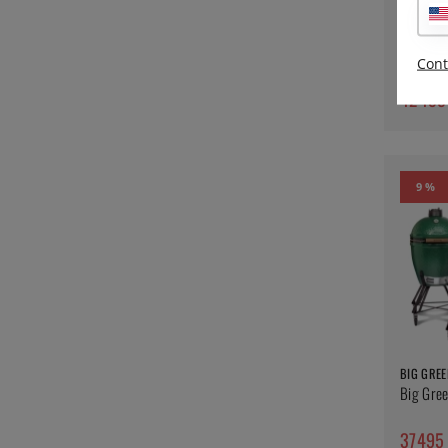
BIG GREE
Big Gree
Cont
nett (ra
42495
9 %
BIG GREE
Big Gree
37495 