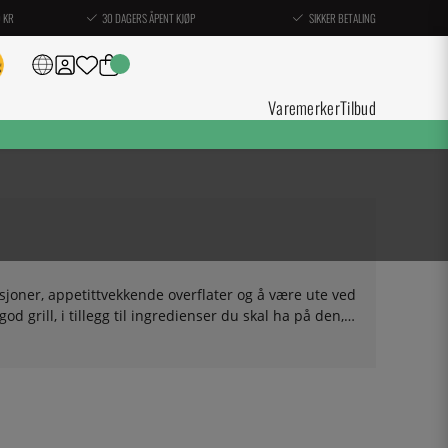
0 KR
30 DAGERS ÅPENT KJØP
SIKKER BETALING
Varemerker
Tilbud
ksjoner, appetittvekkende overflater og å være ute ved
d grill, i tillegg til ingredienser du skal ha på den,
griller og bordgriller – og selvfølgelig kull og tilbehør