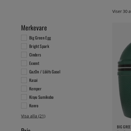
Viser
30
a
Merkevare
Big Green Egg
Bright Spark
Cinders
Exxent
GazOn / Lööfs Gasol
Kasai
Kemper
Kisyu Sumikobo
Konro
BIG GREE
Pris