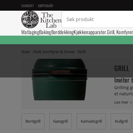
GAVEKORT
KJØPSVILKÅR
Matlaging
Baking
Borddekking
Kjøkkenapparater.
Grill, Komfyre
Start
Grill, Komfyrer & Ovner
Grill
GRILL
Inviter t
Grilling 
et naturl
trenger d
til grillen
Bordgrill
Gassgrill
Kamadogrill
Kullgrill