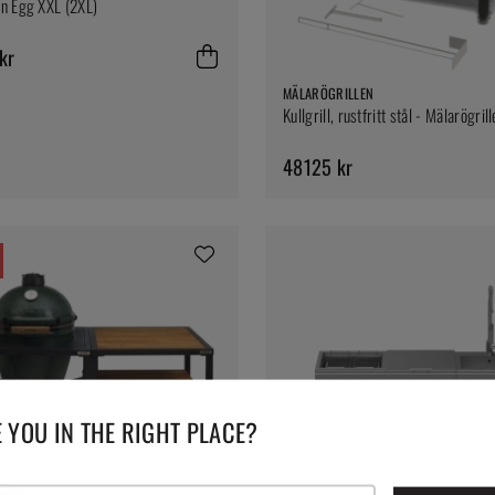
n Egg XXL (2XL)
kr
MÄLARÖGRILLEN
Kullgrill, rustfritt stål - Mälarögril
48125 kr
 YOU IN THE RIGHT PLACE?