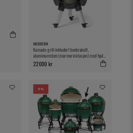
MODDERN
Kamado-grill inkludert benbrakett,
aluminiumsben (marmorimitasjon) med hjul
og sidebord - Moddern
22000 kr
9 %