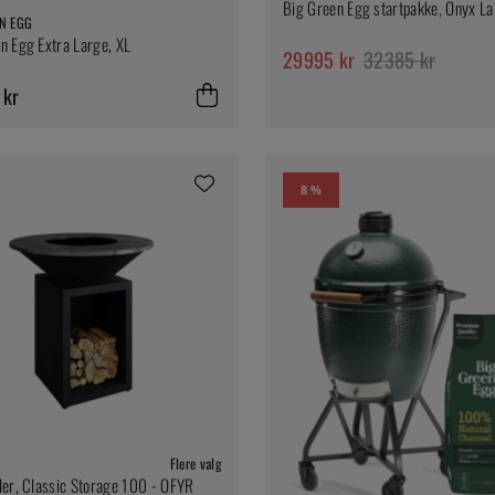
Big Green Egg startpakke, Onyx L
N EGG
n Egg Extra Large, XL
29995 kr
32385 kr
 kr
8 %
Flere valg
ler, Classic Storage 100 - OFYR