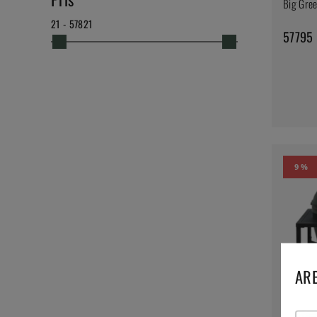
Big Gree
21 - 57821
57795 
9 %
ARE