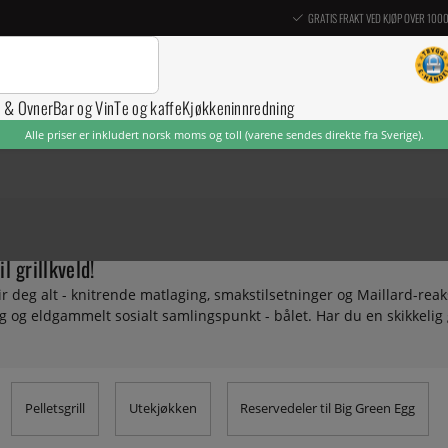
GRATIS FRAKT VED KJØP OVER 100
r & Ovner
Bar og Vin
Te og kaffe
Kjøkkeninnredning
Alle priser er inkludert norsk moms og toll (varene sendes direkte fra Sverige).
il grillkveld!
gir deg alt - knitrende matlaging, smakstilsetninger og Maillard-rea
ig og eldgammelt sosialt samlingspunkt - bålet. Har du en skikkelig go
u ikke så mye annet. Her finner du kamadogriller, gassgriller, pellets
 din.
Pelletsgrill
Utekjøkken
Reservedeler til Big Green Egg