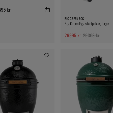
495 kr
BIG GREEN EGG
Big Green Egg startpakke, large
26995 kr
29308 kr