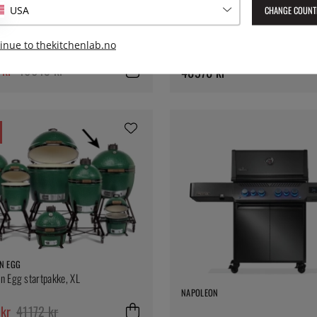
CHANGE COUNT
USA
N EGG
LOOFT
n Egg Stort startsett med modular
Utekjøkken, komplett med kullgrill,
inue to thekitchenlab.no
mme)
arbeidsbenk og vask – Looft
 kr
46649 kr
40970 kr
N EGG
n Egg startpakke, XL
NAPOLEON
kr
41172 kr