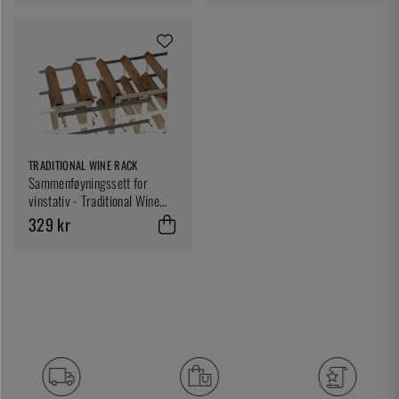
TRADITIONAL WINE RACK
Sammenføyningssett for
vinstativ - Traditional Wine
Racks Co
329 kr