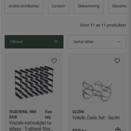
hjemme om gangen, synes vi at et vinstativ er en god
Andre vintilbehør
Coravin
Dekantering
Glassheng
investering.
Viser
11
av
11
produkter
Filtrere
Sorter etter
TRADITIONAL WINE
Flere
GUZZINI
RACK
valg
Vinhylle, Cuvée, hvit - Guzzini
Vinstativ med mulighet for
påbygg - Traditional Wine
560 kr