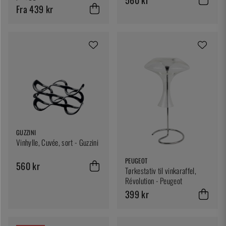
Racks Co.
Fra 439 kr
GUZZINI
Vinhylle, Cuvée, sort - Guzzini
PEUGEOT
560 kr
Tørkestativ til vinkaraffel,
Révolution - Peugeot
399 kr