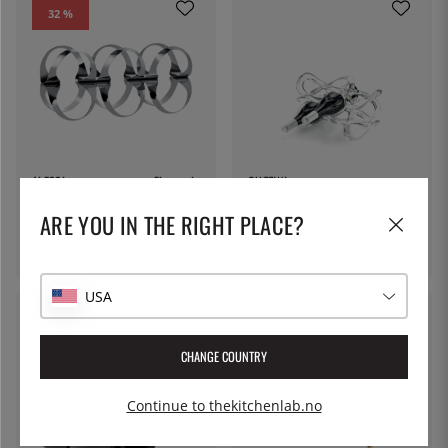
32 %
ALESSI
Flere valg
GUZZINI
Vinstativ, Ribbon - Alessi
Vinhylle, Cuvée, gjennomsiktig
ARE YOU IN THE RIGHT PLACE?
- Guzzini
2999 kr
4399 kr
560 kr
USA
CHANGE COUNTRY
Continue to thekitchenlab.no