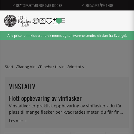
GRATIS FRAKT VED KJØP OVER 1000 KR
30 DAGERS ÅPENT KJØP
Alle priser er inkludert norsk moms og toll (varene sendes direkte fra Sverige).
Start
Bar og Vin
Tilbehør til vin
Vinstativ
VINSTATIV
Flott oppbevaring av vinflasker
Vinstativer er praktisk oppbevaring av vinflasker - du får
plass til mange flasker per kvadratdesimeter, du får fin
oversikt og det ser pent ut. Uansett ambisjonsnivå vil du
sannsynligvis finne et stativ for vinflasker som passer deg
hos oss. Så lenge du har mer enn et par flasker vin