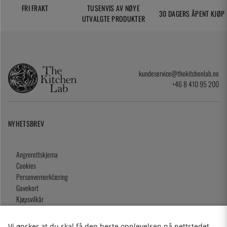
FRI FRAKT
TUSENVIS AV NØYE
30 DAGERS ÅPENT KJØP
UTVALGTE PRODUKTER
kundeservice@thekitchenlab.no
+46 8 410 95 200
NYHETSBREV
Angrerettskjema
Cookies
Personvernerklæring
Gavekort
Kjøpsvilkår
Vi ønsker at du skal få den beste opplevelsen på nettstedet