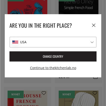
ARE YOU IN THE RIGHT PLACE?
USA
FLAMMARION
The Complete Book of French
CHANGE COUNTRY
Cooking - Vincent Boué,
GRUB STREET
Hubert Delorme
528 kr
Simple French Food - Richard
Continue to thekitchenlab.no
Olney
226 kr
NYHET
NYHET