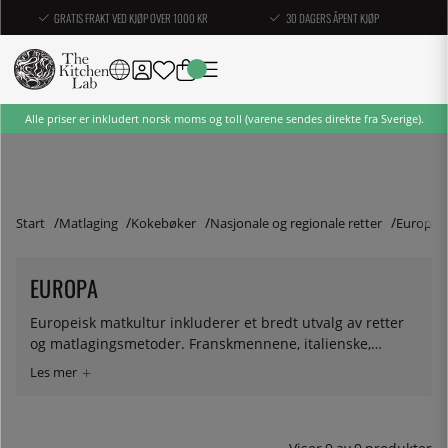
GRATIS FRAKT VED KJØP OVER 1000 KR
30 DAGERS ÅPENT KJØP
Alle priser er inkludert norsk moms og toll (varene sendes direkte fra Sverige).
Start
Matlaging
Kokebøker
Nasjonale og regionale retter
Europa
EUROPA
Europeisk matkultur inkluderer et bredt utvalg av retter
og matlagingsmetoder. Franskmennene, italienske,
greske og spanske - for å nevne noen - inviterer deg alle
til å smake på egne kombinasjoner og retter. Her finner
du utvalget vårt av kokebøker for deg som ønsker å dykke
dypt ned i en av de fantastiske matkulturene som våre