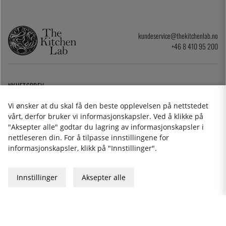
kundeservice@thekitchenlab.no
+46 8 410 95 200
NYHETSBREV
Vi ønsker at du skal få den beste opplevelsen på nettstedet
Angrerettskjema
vårt, derfor bruker vi informasjonskapsler. Ved å klikke på
"Aksepter alle" godtar du lagring av informasjonskapsler i
Cookies
nettleseren din. For å tilpasse innstillingene for
Personvernerklæring
informasjonskapsler, klikk på "Innstillinger".
Gavekort
Kjøpsvilkår
Innstillinger
Aksepter alle
2026 KitchenLab AB