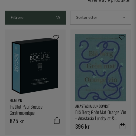
naboland har å by på.
Viser
9
av
9
produkter
Filtrere
Sorter etter
HAMLYN
Institut Paul Bocuse
ANASTASIA LUNDQVIST
Blå Berg Grön Mat Orange Vin
Gastronomique
- Anastasia Lundqvist &
825 kr
Charlotte Pruth
396 kr