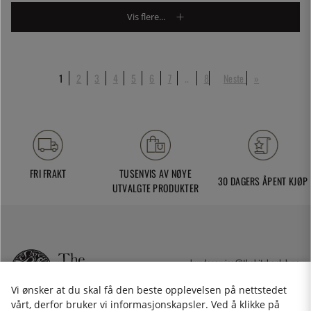
Vis flere...
1
2
3
4
5
6
7
..
8
Neste
»
FRI FRAKT
TUSENVIS AV NØYE
30 DAGERS ÅPENT KJØP
UTVALGTE PRODUKTER
kundeservice@thekitchenlab.no
+46 8 410 95 200
Vi ønsker at du skal få den beste opplevelsen på nettstedet
vårt, derfor bruker vi informasjonskapsler. Ved å klikke på