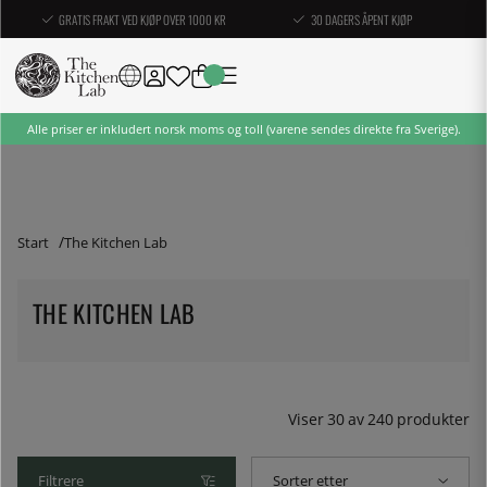
GRATIS FRAKT VED KJØP OVER 1000 KR
30 DAGERS ÅPENT KJØP
Alle priser er inkludert norsk moms og toll (varene sendes direkte fra Sverige).
Start
The Kitchen Lab
THE KITCHEN LAB
Viser
30
av
240
produkter
Filtrere
Sorter etter