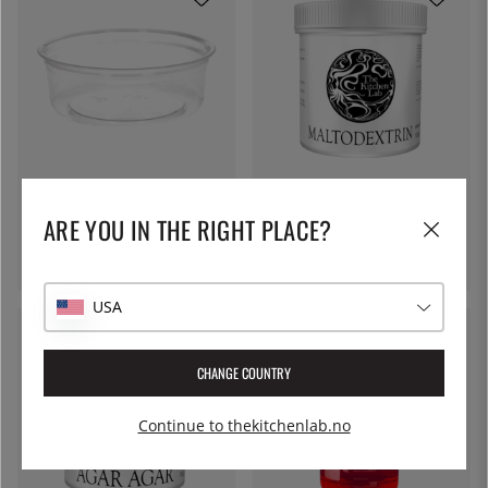
THE KITCHEN LAB
THE KITCHEN LAB
Deli container 24cl
Maltodekstrin, 1000g - The
ARE YOU IN THE RIGHT PLACE?
Kitchen Lab
10 kr
242 kr
USA
CHANGE COUNTRY
Continue to thekitchenlab.no