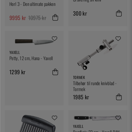
Horl 3 - Den ultimate pakken
300 kr
9995 kr
10975 kr
YAXELL
Petty, 12 cm, Hana - Yaxell
1299 kr
TORMEK
Tilbehør til runde knivblad -
Tormek
1985 kr
YAXELL