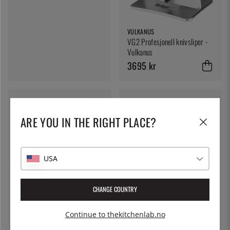
VULKANUS
VG2 Profesjonell knivsliper -
Vulkanus
3695 kr
ARE YOU IN THE RIGHT PLACE?
YAXELL
Santokukniv 12,5 cm - Yaxell
RAN
2199 kr
USA
CHANGE COUNTRY
SUNCRAFT
Bunka, kokkekniv, 20 cm -
Suncraft Octa
Continue to thekitchenlab.no
3185 kr