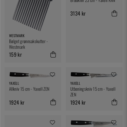
Brødkniv 23 cm - Yaxell RAN
3134 kr
WESTMARK
Bølget grønnsakskutter -
Westmark
159 kr
YAXELL
YAXELL
Allkniv 15 cm - Yaxell ZEN
Utbeningskniv 15 cm - Yaxell
ZEN
1924 kr
1924 kr