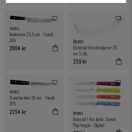
YAXELL
Kokkekniv 25,5 cm - Yaxell
ZEN
ÖQVIST
2804 kr
Ostetråd til osteskjærer 25
cm 5 stk.
239 kr
YAXELL
Trancherkniv 18 cm - Yaxell
ZEN
2254 kr
OPINEL
Knivsett i fire deler, Sweet
Pop-farger - Opinel