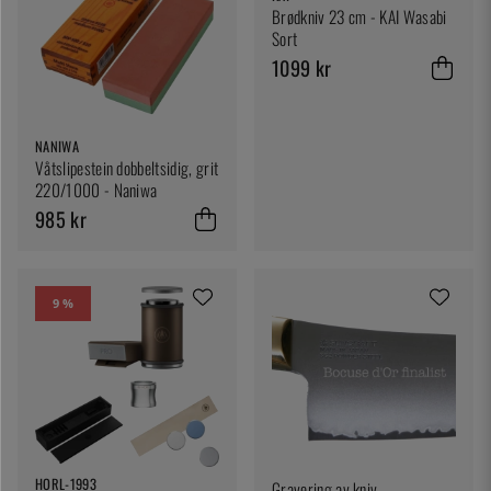
Brødkniv 23 cm - KAI Wasabi
Sort
1099 kr
NANIWA
Våtslipestein dobbeltsidig, grit
220/1000 - Naniwa
985 kr
9 %
HORL-1993
Gravering av kniv