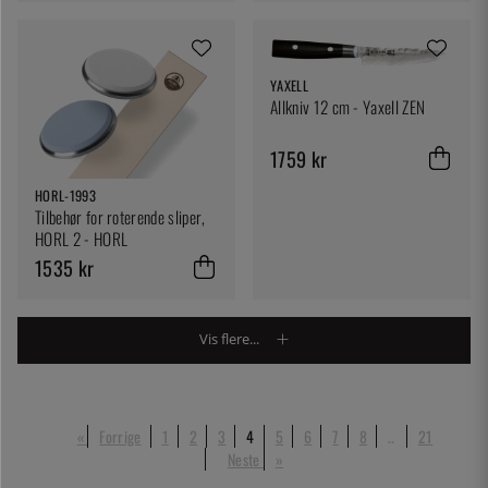
YAXELL
Allkniv 12 cm - Yaxell ZEN
1759 kr
HORL-1993
Tilbehør for roterende sliper,
HORL 2 - HORL
1535 kr
Vis flere...
«
Forrige
1
2
3
4
5
6
7
8
..
21
Neste
»