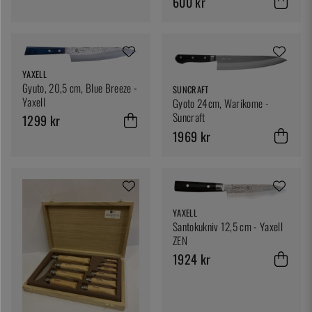
600 kr
YAXELL
Gyuto, 20,5 cm, Blue Breeze -
SUNCRAFT
Yaxell
Gyoto 24cm, Warikome -
Suncraft
1299 kr
1969 kr
YAXELL
Santokukniv 12,5 cm - Yaxell
ZEN
1924 kr