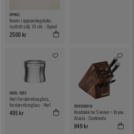
OPINEL
Kniver i oppsamlingsboks,
rustfritt stål, 10 stk. - Opinel
2500 kr
HORL-1993
Horl Forstørrelsesglass,
forstørrelsesglass - Horl
CONTINENTA
Knivblokk for 5 kniver + Bryne,
495 kr
Acacia - Continenta
849 kr