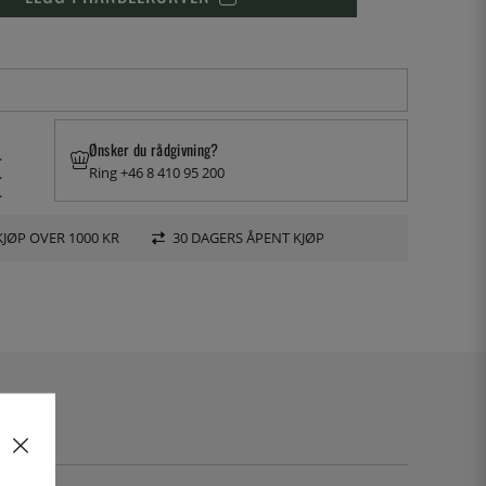
Ønsker du rådgivning?
.
Ring +46 8 410 95 200
.
.
KJØP OVER 1000 KR
30 DAGERS ÅPENT KJØP