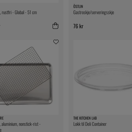
ÖSTLIN
 rustfri - Global - 51 cm
Gastroskje/serveringsskje
r
76 kr
RE
THE KITCHEN LAB
, aluminium, nonstick-rist -
Lokk til Deli Container
e