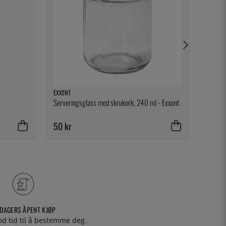
EXXENT
FORGE 
Serveringsglass med skrukork, 240 ml - Exxent
Lærtrek
Laguiol
50 kr
295 k
 DAGERS ÅPENT KJØP
od tid til å bestemme deg.