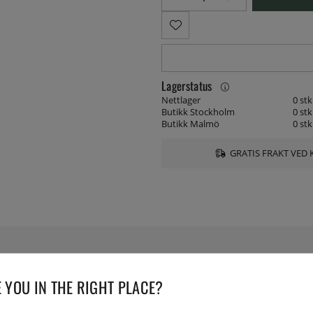
Lagerstatus
Nettlager
0 stk
Butikk Stockholm
0 stk
Butikk Malmö
0 stk
GRATIS FRAKT VED 
SPESIFIKASJONER
 YOU IN THE RIGHT PLACE?
rie som matcher. Keramisk bro