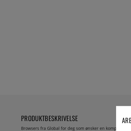
PRODUKTBESKRIVELSE
ARE
Browsers fra Global for deg som ønsker en komplett se