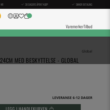
0 KR
30 DAGERS ÅPENT KJØP
SIKKER BETALING
Varemerker
Tilbud
Global
 24CM MED BESKYTTELSE - GLOBAL
LEVERANSE 6-12 DAGER
LEGG I HANDLEKURVEN