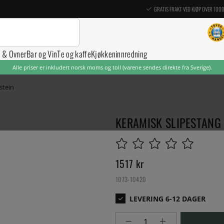
GRATIS FRAKT VED KJØP OVER 100
r & Ovner
Bar og Vin
Te og kaffe
Kjøkkeninnredning
Alle priser er inkludert norsk moms og toll (varene sendes direkte fra Sverige).
estein
KERAMISK SLIPESTANG
1517
kr
1073-10420