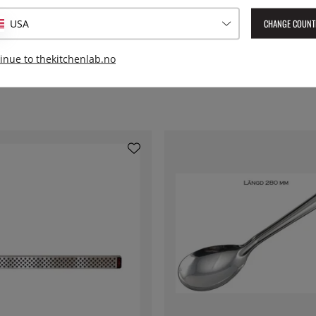
Lev. artikkelnummer:
G-45
EAN:
4943691845009
CHANGE COUNT
USA
inue to thekitchenlab.no