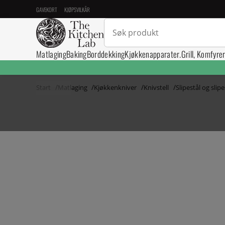
GAVEKORT
KJØPSVILKÅR
Matlaging
Baking
Borddekking
Kjøkkenapparater.
Grill, Komfyre
Start
Matlaging
Kjøkkenkniver
Knivstell
Slipestål og slip