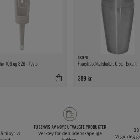
EXXENT
 for 106 og 826 - Testo
Fransk cocktailshaker, 0,5L - Exxent
389 kr
TUSENVIS AV NØYE UTVALGTE PRODUKTER
30
å tilbyr vi
Verktøy for den lidenskapelige
Vi gir deg g
tested.
kokken.