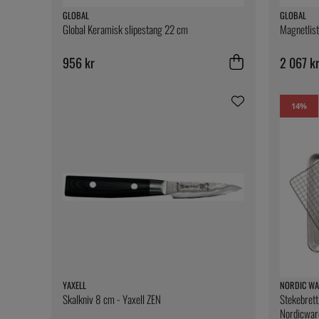
GLOBAL
GLOBAL
Global Keramisk slipestang 22 cm
Magnetlist,
956 kr
2 067 k
14
%
YAXELL
NORDIC WA
Skalkniv 8 cm - Yaxell ZEN
Stekebrett
Nordicwar