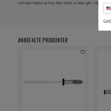
som kan byttes ut hvis den slites ut eller går i stykker.
Cont
ANBEFALTE PRODUKTER