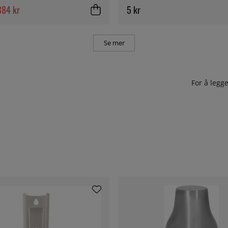
384 kr
5 kr
Se mer
For å leg