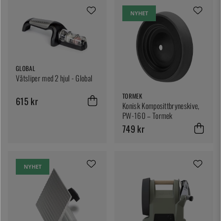
NYHET
GLOBAL
Våtsliper med 2 hjul - Global
TORMEK
615 kr
Konisk Komposittbryneskive,
PW-160 – Tormek
749 kr
NYHET