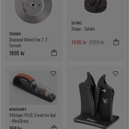
SATAKE
Shapu - Satake
TORMEK
Diamond Wheel Fine T-2 -
1490 kr
2195 kr
Tormek
1895 kr
MINOSHARP
Våtsliper PLUS 3 med tre hjul
- MinoSharp
769 kr