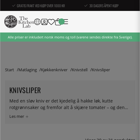
GRATIS FRAKT VED KJØP OVER 1000 KR
30 DAGERS ÅPENT KJØP
Alle priser er inkludert norsk moms og toll (varene sendes direkte fra Sverige).
Start
Matlaging
Kjøkkenkniver
Knivstell
Knivsliper
KNIVSLIPER
Med en sløv kniv er det kjedelig å hakke løk, kutte
rotgrønnsaker og fremfor alt å skjære tomater – og den
sklir mye raskere. Med en skarp kniv er det, om ikke
morsomt, i alle fall mye enklere og mer tilfredsstillende.
Følelsen når bladet glir gjennom nesten uten motstand
er en følelse vi skulle ønske alle kunne oppleve. Og vi kan