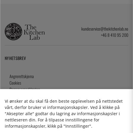
kundeservice@thekitchenlab.no
+46 8 410 95 200
NYHETSBREV
Angrerettskjema
Cookies
Personvernerklæring
Gavekort
Vi ønsker at du skal få den beste opplevelsen på nettstedet
Kjøpsvilkår
vårt, derfor bruker vi informasjonskapsler. Ved å klikke på
"Aksepter alle" godtar du lagring av informasjonskapsler i
nettleseren din. For å tilpasse innstillingene for
informasjonskapsler, klikk på "Innstillinger".
2026 KitchenLab AB