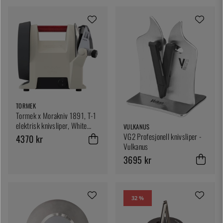
TORMEK
Tormek x Morakniv 1891, T-1
elektrisk knivsliper, White
VULKANUS
Linen
VG2 Profesjonell knivsliper -
4370 kr
Vulkanus
3695 kr
32 %