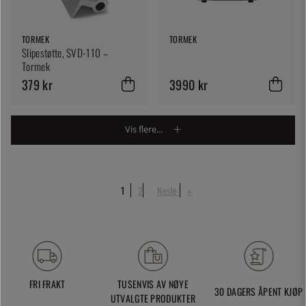
TORMEK
TORMEK
Slipestøtte, SVD-110 –
Tormek
379 kr
3990 kr
Vis flere...
1
2
Neste
»
FRI FRAKT
TUSENVIS AV NØYE
30 DAGERS ÅPENT KJØP
UTVALGTE PRODUKTER