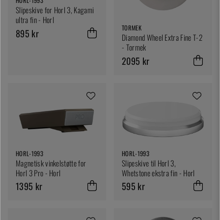
HORL-1993
Slipeskive for Horl 3, Kagami
ultra fin - Horl
TORMEK
895 kr
Diamond Wheel Extra Fine T-2
- Tormek
2095 kr
HORL-1993
HORL-1993
Magnetisk vinkelstøtte for
Slipeskive til Horl 3,
Horl 3 Pro - Horl
Whetstone ekstra fin - Horl
1395 kr
595 kr