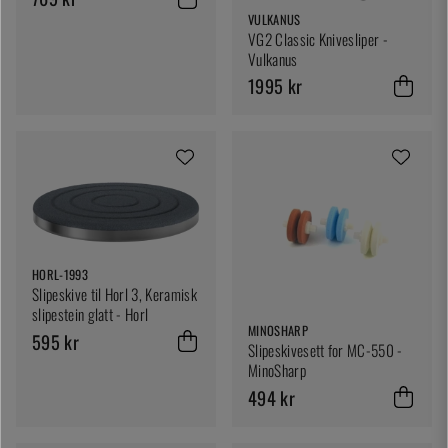
VULKANUS
VG2 Classic Knivesliper -
Vulkanus
1995 kr
HORL-1993
Slipeskive til Horl 3, Keramisk
slipestein glatt - Horl
MINOSHARP
595 kr
Slipeskivesett for MC-550 -
MinoSharp
494 kr