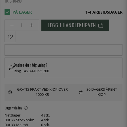
1073-10499
1-4 ARBEIDSDAGER
LEGG I HANDLEKURVEN
Ønsker du rådgivning?
Ring +46 8 410 95 200
GRATIS FRAKT VED KJØP OVER
30 DAGERS ÅPENT
1000 KR
KJØP
Lagerstatus
Nettlager
4 stk.
Butikk Stockholm
4 stk.
Butikk Malmö
0 stk.