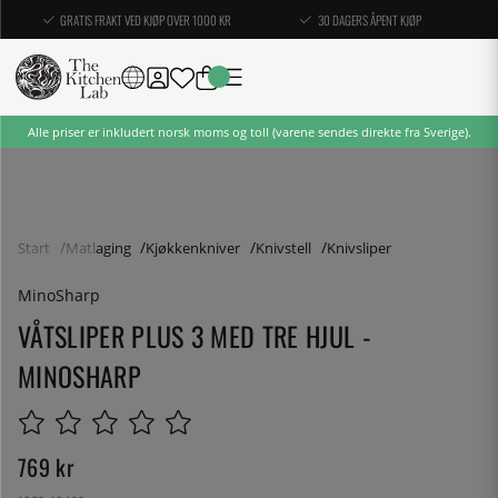
GRATIS FRAKT VED KJØP OVER 1000 KR
30 DAGERS ÅPENT KJØP
Alle priser er inkludert norsk moms og toll (varene sendes direkte fra Sverige).
Start
Matlaging
Kjøkkenkniver
Knivstell
Knivsliper
MinoSharp
VÅTSLIPER PLUS 3 MED TRE HJUL -
MINOSHARP
769
kr