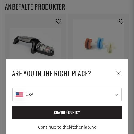
ANBEFALTE PRODUKTER
ARE YOU IN THE RIGHT PLACE?
GLOBAL
MINOSHARP
Våtsliper med 2 hjul - Global
Slipeskivesett for MC-550 -
MinoSharp
615 kr
494 kr
USA
CHANGE COUNTRY
Continue to thekitchenlab.no