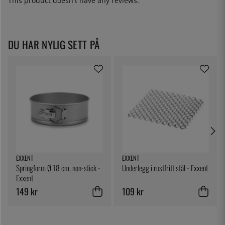
This product doesn't have any reviews.
DU HAR NYLIG SETT PÅ
EXXENT
EXXENT
Springform Ø 18 cm, non-stick -
Underlegg i rustfritt stål - Exxent
Exxent
149 kr
109 kr