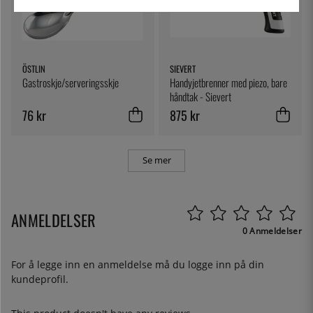
ÖSTLIN
SIEVERT
Gastroskje/serveringsskje
Handyjetbrenner med piezo, bare
håndtak - Sievert
76 kr
875 kr
Se mer
ANMELDELSER
0 Anmeldelser
For å legge inn en anmeldelse må du
logge inn
på din
kundeprofil.