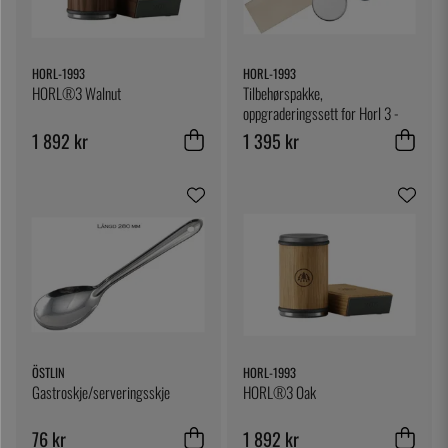
HORL-1993
HORL-1993
HORL®3 Walnut
Tilbehørspakke,
oppgraderingssett for Horl 3 -
Horl
1 892 kr
1 395 kr
ÖSTLIN
HORL-1993
Gastroskje/serveringsskje
HORL®3 Oak
76 kr
1 892 kr