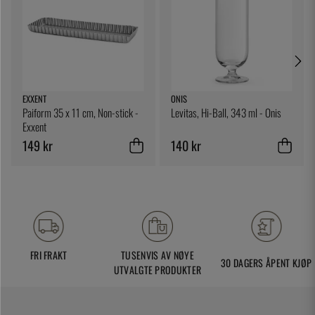
EXXENT
ONIS
Paiform 35 x 11 cm, Non-stick -
Levitas, Hi-Ball, 343 ml - Onis
Exxent
149 kr
140 kr
FRI FRAKT
TUSENVIS AV NØYE
30 DAGERS ÅPENT KJØP
UTVALGTE PRODUKTER