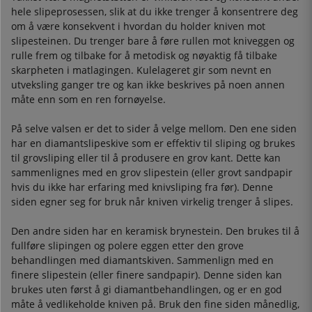
hele slipeprosessen, slik at du ikke trenger å konsentrere deg
om å være konsekvent i hvordan du holder kniven mot
slipesteinen. Du trenger bare å føre rullen mot kniveggen og
rulle frem og tilbake for å metodisk og nøyaktig få tilbake
skarpheten i matlagingen. Kulelageret gir som nevnt en
utveksling ganger tre og kan ikke beskrives på noen annen
måte enn som en ren fornøyelse.
På selve valsen er det to sider å velge mellom. Den ene siden
har en diamantslipeskive som er effektiv til sliping og brukes
til grovsliping eller til å produsere en grov kant. Dette kan
sammenlignes med en grov slipestein (eller grovt sandpapir
hvis du ikke har erfaring med knivsliping fra før). Denne
siden egner seg for bruk når kniven virkelig trenger å slipes.
Den andre siden har en keramisk brynestein. Den brukes til å
fullføre slipingen og polere eggen etter den grove
behandlingen med diamantskiven. Sammenlign med en
finere slipestein (eller finere sandpapir). Denne siden kan
brukes uten først å gi diamantbehandlingen, og er en god
måte å vedlikeholde kniven på. Bruk den fine siden månedlig,