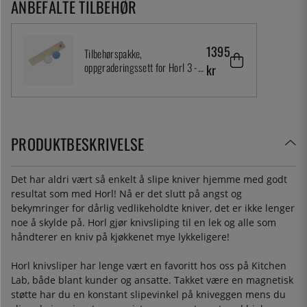
ANBEFALTE TILBEHØR
1395
Tilbehørspakke,
oppgraderingssett for Horl 3 -
kr
Horl
PRODUKTBESKRIVELSE
Det har aldri vært så enkelt å slipe kniver hjemme med godt
resultat som med Horl! Nå er det slutt på angst og
bekymringer for dårlig vedlikeholdte kniver, det er ikke lenger
noe å skylde på. Horl gjør knivsliping til en lek og alle som
håndterer en kniv på kjøkkenet mye lykkeligere!
Horl knivsliper har lenge vært en favoritt hos oss på Kitchen
Lab, både blant kunder og ansatte. Takket være en magnetisk
støtte har du en konstant slipevinkel på kniveggen mens du