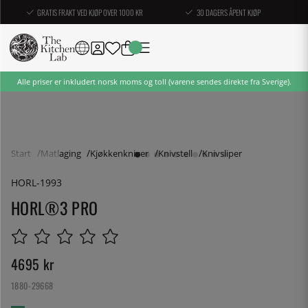
GRATIS FRAKT VED KJØP OVER 1000 KR
30 DAGERS ÅPENT KJØP
Alle priser er inkludert norsk moms og toll (varene sendes direkte fra Sverige).
Start
Matlaging
Kjøkkenkniver
Knivstell
Knivsliper
HORL-1993
HORL®3 PRO
4695
kr
1880-29668