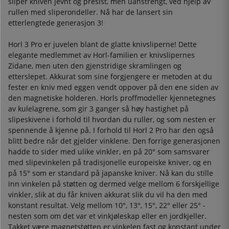
sliper kniven jevnt og presist, men uanstrengt, ved hjelp av
rullen med sliperondeller. Nå har de lansert sin
etterlengtede generasjon 3!
Horl 3 Pro er juvelen blant de glatte knivsliperne! Dette
elegante medlemmet av Horl-familien er knivslipernes
Zidane, men uten den gjenstridige skramlingen og
etterslepet. Akkurat som sine forgjengere er metoden at du
fester en kniv med eggen vendt oppover på den ene siden av
den magnetiske holderen. Horls proffmodeller kjennetegnes
av kulelagrene, som gir 3 ganger så høy hastighet på
slipeskivene i forhold til hvordan du ruller, og som nesten er
spennende å kjenne på. I forhold til Horl 2 Pro har den også
blitt bedre når det gjelder vinklene. Den forrige generasjonen
hadde to sider med ulike vinkler, en på 20° som samsvarer
med slipevinkelen på tradisjonelle europeiske kniver, og en
på 15° som er standard på japanske kniver. Nå kan du stille
inn vinkelen på støtten og dermed velge mellom 6 forskjellige
vinkler, slik at du får kniven akkurat slik du vil ha den med
konstant resultat. Velg mellom 10°, 13°, 15°, 22° eller 25° -
nesten som om det var et vinkjøleskap eller en jordkjeller.
Takket være magnetstøtten er vinkelen fast og konstant under