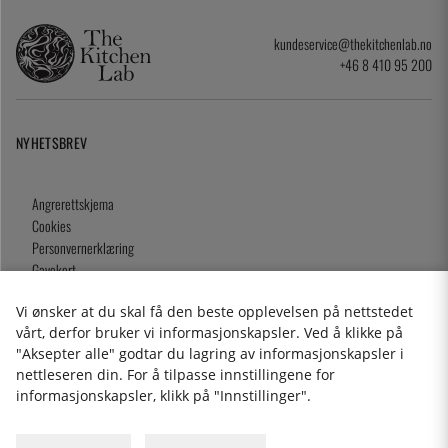
kundeservice@thekitchenlab.no
+46 8 410 95 200
NYHETSBREV
Angrerettskjema
Cookies
Personvernerklæring
Gavekort
Kjøpsvilkår
Vi ønsker at du skal få den beste opplevelsen på nettstedet
vårt, derfor bruker vi informasjonskapsler. Ved å klikke på
"Aksepter alle" godtar du lagring av informasjonskapsler i
nettleseren din. For å tilpasse innstillingene for
2026 KitchenLab AB
informasjonskapsler, klikk på "Innstillinger".