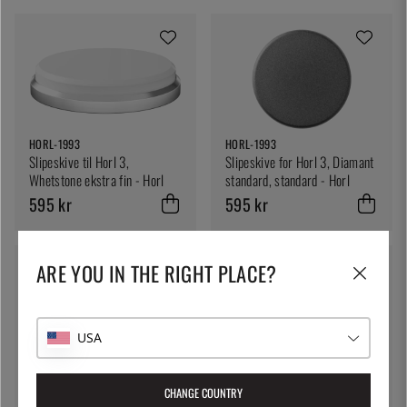
HORL-1993
HORL-1993
Slipeskive til Horl 3,
Slipeskive for Horl 3, Diamant
Whetstone ekstra fin - Horl
standard, standard - Horl
595 kr
595 kr
ARE YOU IN THE RIGHT PLACE?
USA
HORL-1993
Slipeskive for Horl 3,
CHANGE COUNTRY