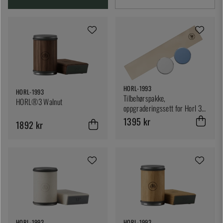
HORL-1993
HORL-1993
Tilbehørspakke,
HORL®3 Walnut
oppgraderingssett for Horl 3 -
Horl
1395 kr
1892 kr
HORL-1993
HORL-1993