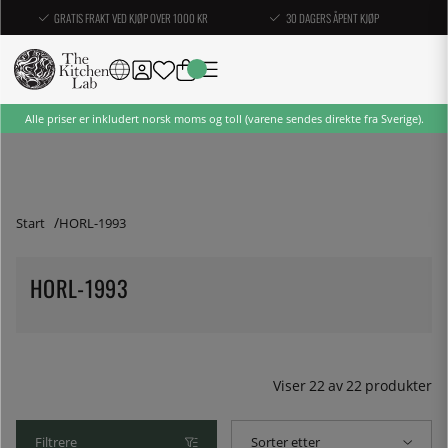
GRATIS FRAKT VED KJØP OVER 1000 KR
30 DAGERS ÅPENT KJØP
Alle priser er inkludert norsk moms og toll (varene sendes direkte fra Sverige).
Start
HORL-1993
HORL-1993
Viser
22
av
22
produkter
Filtrere
Sorter etter