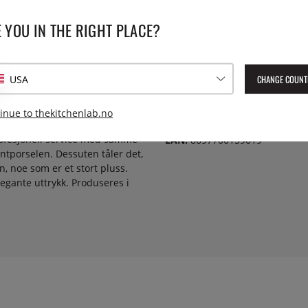
rer stemningen rundt bordet.
Diameter:
en gir serien et uttrykk som
 YOU IN THE RIGHT PLACE?
 tydelig kveldsenergi.
Serie:
m fanger lyset på en måte som
en beveger seg et sted mellom
CHANGE COUNT
USA
sølvbåndet gir akkurat rett
Vekt:
t. Dette er porselen for lange
inue to thekitchenlab.no
ietter.
Lev. artikkelnummer:
SLENEA
profesjonell service med samme
EAN:
8697700159019
ntporselen. Dessuten tåler det,
, noe som er et stort pluss.
elegante uttrykk. Produseres i