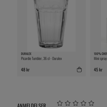
DURALEX
100% CHE
Picardie Tumbler, 36 cl - Duralex
Mini spray
48 kr
45 kr
ANMELDELSER