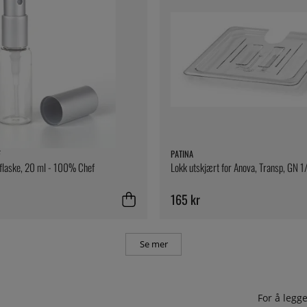
F
PATINA
flaske, 20 ml - 100% Chef
Lokk utskjært for Anova, Transp, GN 1
165 kr
Se mer
For å leg