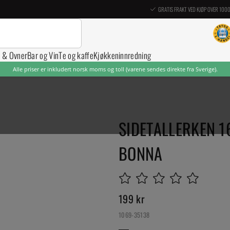
GRATIS FRAKT VED KJØP OVER 100
r & Ovner
Bar og Vin
Te og kaffe
Kjøkkeninnredning
Alle priser er inkludert norsk moms og toll (varene sendes direkte fra Sverige).
SIDETALLERKEN 16
BONNA
199
kr
1069-35138