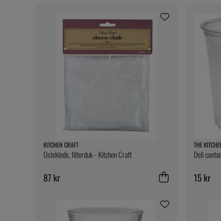
KITCHEN CRAFT
THE KITCHE
Osteklede, filterduk - Kitchen Craft
Deli conta
87 kr
15 kr