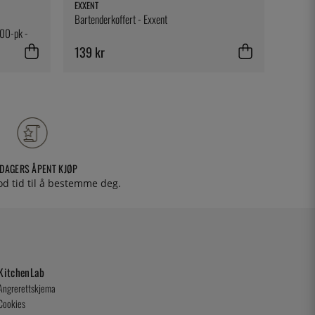
EXXENT
GRAY K
Bartenderkoffert - Exxent
Gray Ku
00-pk -
139 kr
440 k
 DAGERS ÅPENT KJØP
od tid til å bestemme deg.
KitchenLab
Angrerettskjema
Cookies