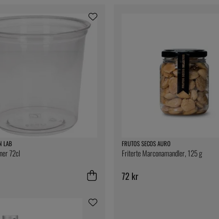
N LAB
FRUTOS SECOS AURO
iner 72cl
Friterte Marconamandler, 125 g
72 kr