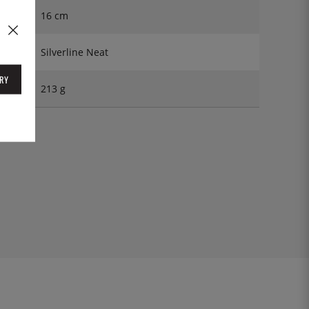
16 cm
Silverline Neat
RY
213 g
16DZ