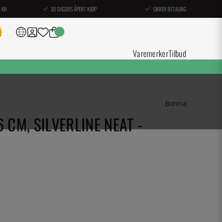
0 KR
30 DAGERS ÅPENT KJØP
SIKKER BETALING
Varemerker
Tilbud
Bonna
 CM, SILVERLINE NEAT -