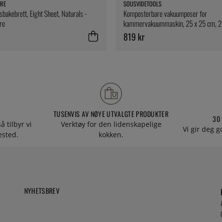
RE
SOUSVIDETOOLS
bakebrett, Eight Sheet, Naturals -
Komposterbare vakuumposer for
re
kammervakuummaskin, 25 x 25 cm, 2
SousVideTools
819 kr
TUSENVIS AV NØYE UTVALGTE PRODUKTER
30
å tilbyr vi
Verktøy for den lidenskapelige
Vi gir deg g
tested.
kokken.
NYHETSBREV