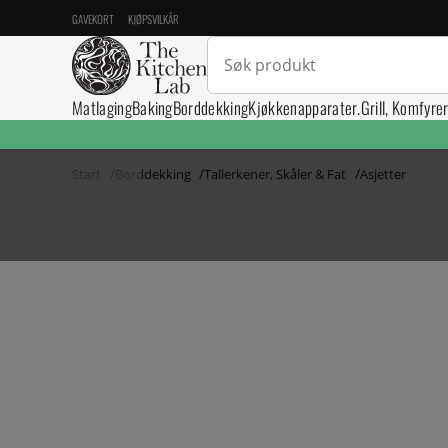
GAVEKORT
KJØPSVILKÅR
Matlaging
Baking
Borddekking
Kjøkkenapparater.
Grill, Komfyre
Start
Borddekking
Tallerkener, Skåler & Fat
Asjetter