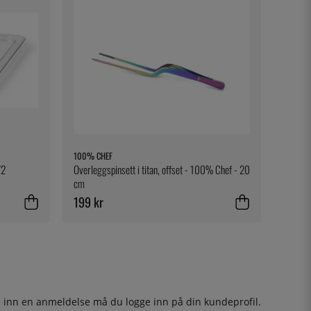
100% CHEF
/2
Overleggspinsett i titan, offset - 100% Chef - 20
cm
199 kr
ge inn en anmeldelse må du
logge inn
på din kundeprofil.