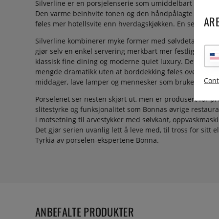
Silverline er en porsjelenserie som umiddelbart forand
Den varme beinhvite tonen og den håndpålagte sølvkant
ARE
føles mer hotellsvite enn hverdagskjøkken. En serie med
Silverline kombinerer myke former med sølvdetaljer so
gjør selv en enkel servering merkbart mer festlig. Seri
klassisk fine dining og moderne quiet luxury. Det tynne 
mengde dramatikk uten at borddekking føles overarbeide
Cont
middager, lave lamper og mennesker som bruker linserv
Porselenet ser nesten skjørt ut, men er produsert for 
slitestyrke og funksjonalitet som Bonnas øvrige restaura
i motsetning til arvestykker med sølvkant, oppvaskmaskin
Det gjør serien uvanlig lett å leve med, til tross for sitt 
Tyrkia av porselen-ekspertene Bonna.
ANBEFALTE PRODUKTER