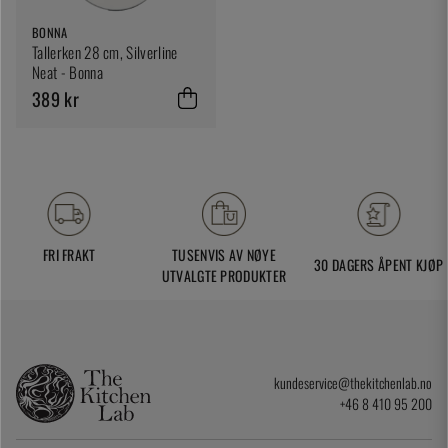
BONNA
Tallerken 28 cm, Silverline
Neat - Bonna
389 kr
FRI FRAKT
TUSENVIS AV NØYE
30 DAGERS ÅPENT KJØP
UTVALGTE PRODUKTER
kundeservice@thekitchenlab.no
+46 8 410 95 200