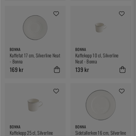
BONNA
BONNA
Kaffefat 17 cm, Silverline Neat
Kaffekopp 10 cl, Silverline
- Bonna
Neat - Bonna
169 kr
139 kr
BONNA
BONNA
Kaffekopp 25 cl, Silverline
Sidetallerken 16 cm, Silverline