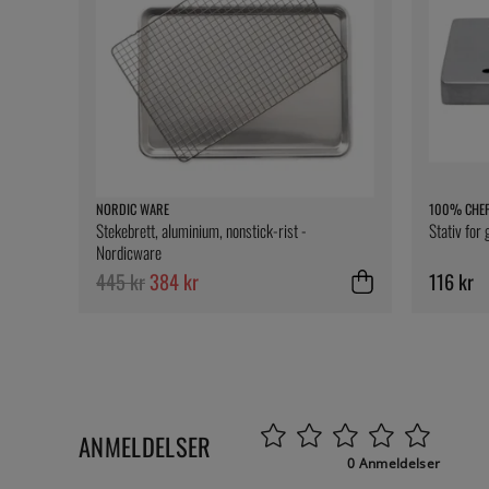
NORDIC WARE
100% CHE
Stekebrett, aluminium, nonstick-rist -
Stativ for
Nordicware
445 kr
384 kr
116 kr
ANMELDELSER
0 Anmeldelser