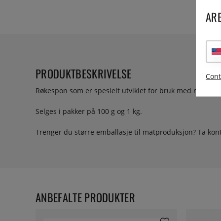
ARE
PRODUKTBESKRIVELSE
Cont
Røkespon som er spesielt utviklet for bruk med røkpistole
Selges i pakker på 100 g og 1 kg.
Trenger du større emballasje til matproduksjon? Ta konta
ANBEFALTE PRODUKTER