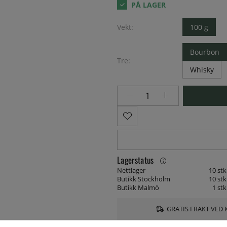
Vekt:
100 g
Bourbon
Tre:
Whisky
Lagerstatus
Nettlager
10 stk
Butikk Stockholm
10 stk
Butikk Malmö
1 stk
GRATIS FRAKT VED 