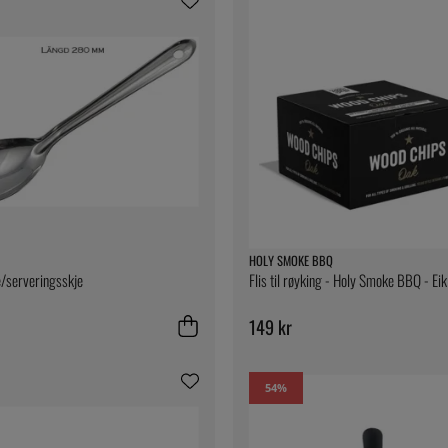
HOLY SMOKE BBQ
/serveringsskje
Flis til røyking - Holy Smoke BBQ - Eik
149 kr
54
%