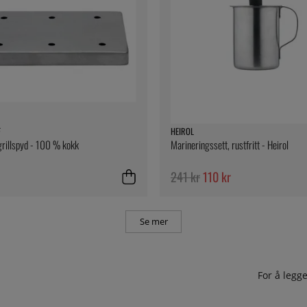
F
HEIROL
 grillspyd - 100 % kokk
Marineringssett, rustfritt - Heirol
241 kr
110 kr
Se mer
For å leg