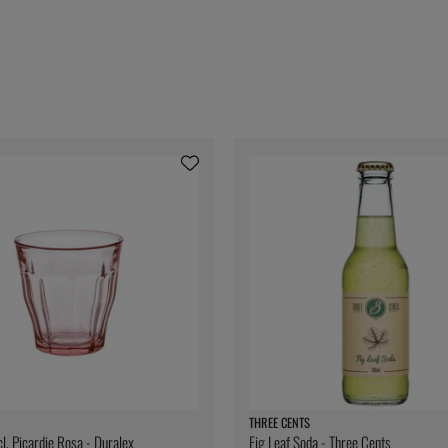
THREE CENTS
l, Picardie Rosa - Duralex
Fig Leaf Soda - Three Cents