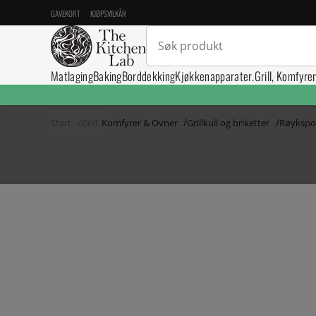
GAVEKORT
KJØPSVILKÅR
Matlaging
Baking
Borddekking
Kjøkkenapparater.
Grill, Komfyre
Start
Grill, Komfyrer & Ovner
Grillkull og briketter
Røyksp