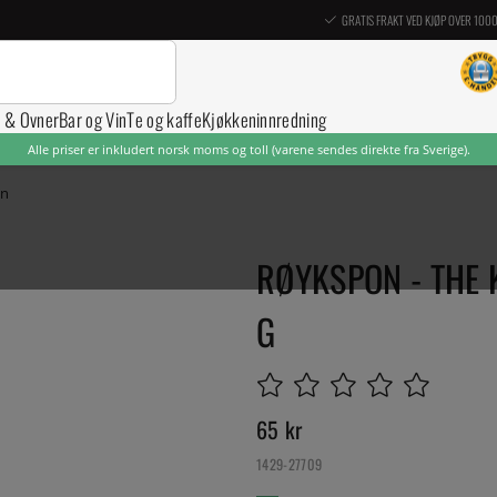
GRATIS FRAKT VED KJØP OVER 100
r & Ovner
Bar og Vin
Te og kaffe
Kjøkkeninnredning
Alle priser er inkludert norsk moms og toll (varene sendes direkte fra Sverige).
on
RØYKSPON - THE 
G
65
kr
1429-27709