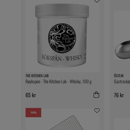
THE KITCHEN LAB
ÖSTLIN
Røykspon - The Kitchen Lab - Whisky, 100 g
Gastroskje
65 kr
76 kr
14
%