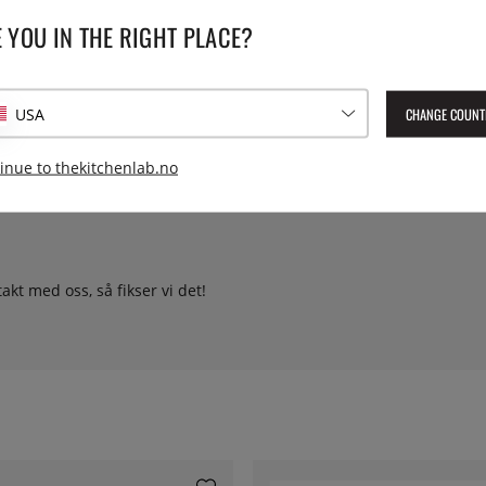
 YOU IN THE RIGHT PLACE?
CHANGE COUNT
USA
inue to thekitchenlab.no
r fra britiske Special Ingredients. Vi har flere varianter.
kt med oss, så fikser vi det!