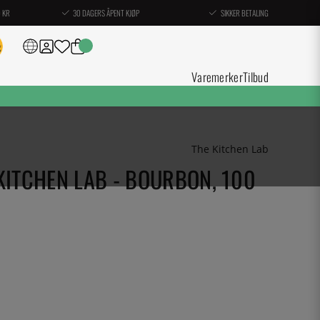
0 KR
30 DAGERS ÅPENT KJØP
SIKKER BETALING
Varemerker
Tilbud
The Kitchen Lab
KITCHEN LAB - BOURBON, 100