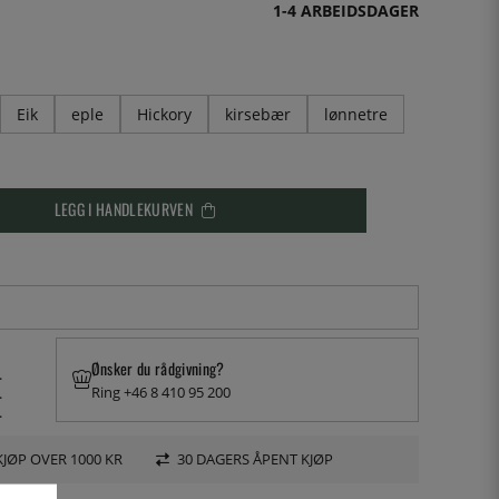
1-4 ARBEIDSDAGER
Eik
eple
Hickory
kirsebær
lønnetre
LEGG I HANDLEKURVEN
Ønsker du rådgivning?
.
Ring +46 8 410 95 200
.
.
KJØP OVER 1000 KR
30 DAGERS ÅPENT KJØP