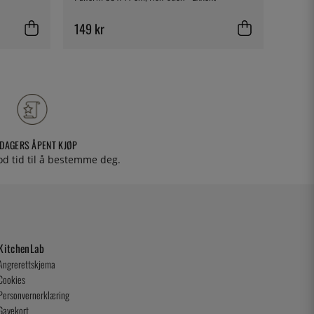
149 kr
79 kr
 DAGERS ÅPENT KJØP
od tid til å bestemme deg.
KitchenLab
Angrerettskjema
Cookies
Personvernerklæring
Gavekort