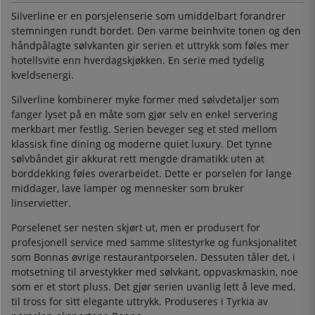
Silverline er en porsjelenserie som umiddelbart forandrer
stemningen rundt bordet. Den varme beinhvite tonen og den
håndpålagte sølvkanten gir serien et uttrykk som føles mer
hotellsvite enn hverdagskjøkken. En serie med tydelig
kveldsenergi.
Silverline kombinerer myke former med sølvdetaljer som
fanger lyset på en måte som gjør selv en enkel servering
merkbart mer festlig. Serien beveger seg et sted mellom
klassisk fine dining og moderne quiet luxury. Det tynne
sølvbåndet gir akkurat rett mengde dramatikk uten at
borddekking føles overarbeidet. Dette er porselen for lange
middager, lave lamper og mennesker som bruker
linservietter.
Porselenet ser nesten skjørt ut, men er produsert for
profesjonell service med samme slitestyrke og funksjonalitet
som Bonnas øvrige restaurantporselen. Dessuten tåler det, i
motsetning til arvestykker med sølvkant, oppvaskmaskin, noe
som er et stort pluss. Det gjør serien uvanlig lett å leve med,
til tross for sitt elegante uttrykk. Produseres i Tyrkia av