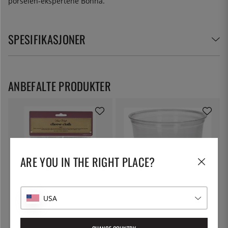
porselen-ekspertene Bonna.
SPESIFIKASJONER
ANBEFALTE PRODUKTER
ARE YOU IN THE RIGHT PLACE?
USA
KITCHEN CRAFT
THE KITCHEN LAB
Osteklede, filterduk - Kitchen
Deli container 72cl
Craft