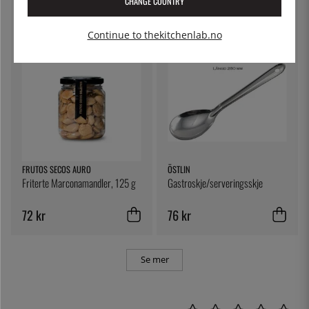
CHANGE COUNTRY
87 kr
15 kr
Continue to thekitchenlab.no
FRUTOS SECOS AURO
ÖSTLIN
Friterte Marconamandler, 125 g
Gastroskje/serveringsskje
72 kr
76 kr
Se mer