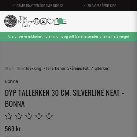
GRATIS FRAKT VED KJØP OVER 1000 KR
30 DAGERS ÅPENT KJØP
Alle priser er inkludert norsk moms og toll (varene sendes direkte fra Sverige).
Start
Borddekking
Tallerkener, Skåler & Fat
Tallerken
Bonna
DYP TALLERKEN 30 CM, SILVERLINE NEAT -
BONNA
569
kr