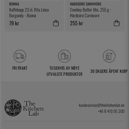
BONNA
HARDCORE CARNIVORE
Kaffekopp 23 cl, Rita Linea
Cowboy Butter Mix, 255 g -
Burgundy - Bonna
Hardcore Carnivore
79 kr
255 kr
FRI FRAKT
TUSENVIS AV NØYE
30 DAGERS ÅPENT KJØP
UTVALGTE PRODUKTER
kundeservice@thekitchenlab.no
+46 8 410 95 200