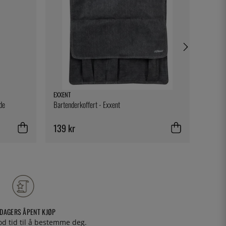
EXXENT
EXXENT
de
Bartenderkoffert - Exxent
Paiform
139 kr
149 k
 DAGERS ÅPENT KJØP
od tid til å bestemme deg.