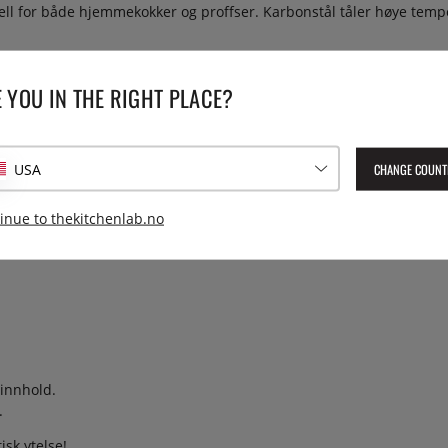
l for både hjemmekokker og proffser. Karbonstål tåler høye tempera
 YOU IN THE RIGHT PLACE?
CHANGE COUNT
USA
inue to thekitchenlab.no
innhold.
.
sk ytelse!