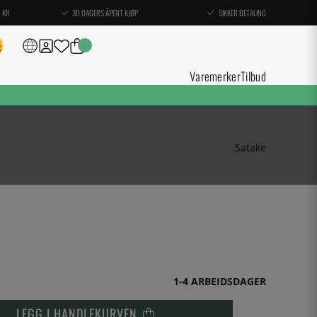
0 KR
30 DAGERS ÅPENT KJØP
SIKKER BETALING
Varemerker
Tilbud
Satake
1-4 ARBEIDSDAGER
LEGG I HANDLEKURVEN