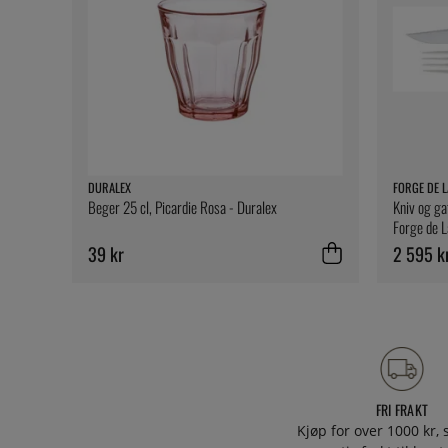
DURALEX
FORGE DE L
Beger 25 cl, Picardie Rosa - Duralex
Kniv og gaf
Forge de L
39 kr
2 595 k
FRI FRAKT
Kjøp for over 1000 kr, s