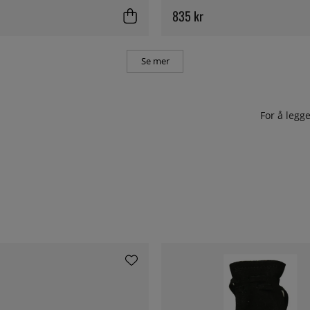
835 kr
Se mer
For å leg