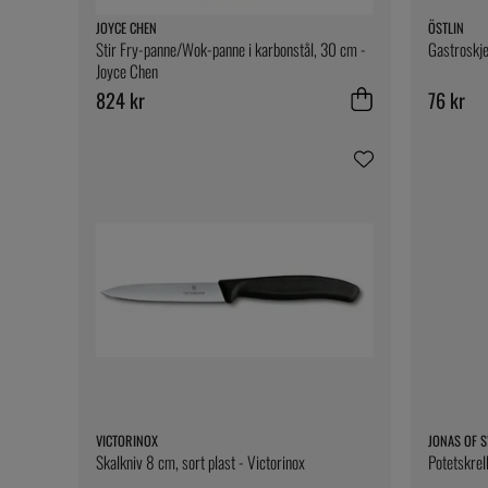
JOYCE CHEN
ÖSTLIN
Stir Fry-panne/Wok-panne i karbonstål, 30 cm -
Gastroskje
Joyce Chen
824 kr
76 kr
VICTORINOX
JONAS OF 
Skalkniv 8 cm, sort plast - Victorinox
Potetskrel