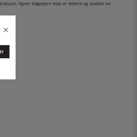
turer, ligner støpejern men er lettere og utvikler en
RY