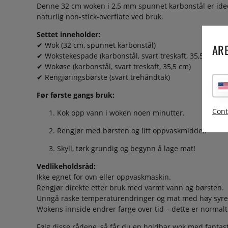
Denne 32 cm woken i 2,5 mm spunnet karbonstål er ideel
naturlig non-stick-overflate ved bruk.
Settet inneholder:
✔ Wok (32 cm, spunnet karbonstål)
ARE
✔ Wokstekespade (karbonstål, svart treskaft, 35,5 cm)
✔ Wokøse (karbonstål, svart treskaft, 35,5 cm)
✔ Rengjøringsbørste (svart trehåndtak)
Før første gangs bruk:
Cont
Kok opp vann i woken noen minutter.
Rengjør med børsten og litt oppvaskmiddel.
Skyll, tørk grundig og begynn å lage mat!
Vedlikeholdsråd:
Ikke egnet for ovn eller oppvaskmaskin.
Rengjør direkte etter bruk med varmt vann og børsten.
Unngå raske temperaturendringer og mat med høy syre
Wokens innside endrer farge over tid – dette er normalt
Følg disse rådene, så får du en holdbar wok med fantasti