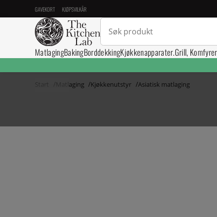
GAVEKORT
KJØPSVILKÅR
Matlaging
Baking
Borddekking
Kjøkkenapparater.
Grill, Komfyre
Start
Matlaging
Kjøkkenutstyr
Asiatisk matlaging