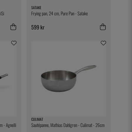
SATAKE
iSi
Frying pan, 24 cm, Pure Pan - Satake
599 kr
CULIMAT
m - Agnelli
Sautépanne, Mathias Dahlgren - Culimat - 26cm