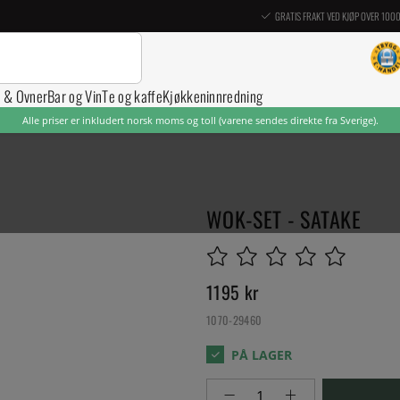
GRATIS FRAKT VED KJØP OVER 100
r & Ovner
Bar og Vin
Te og kaffe
Kjøkkeninnredning
Alle priser er inkludert norsk moms og toll (varene sendes direkte fra Sverige).
WOK-SET - SATAKE
1195
kr
1070-29460