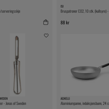
ISI
/serveringsskje
Bruspatroner CO2, 10 stk. (kullsyre) - 
88 kr
SWEDEN
AGNELLI
ler - Jonas of Sweden
Aluminiumpanne, induksjonsbunn, 24 c