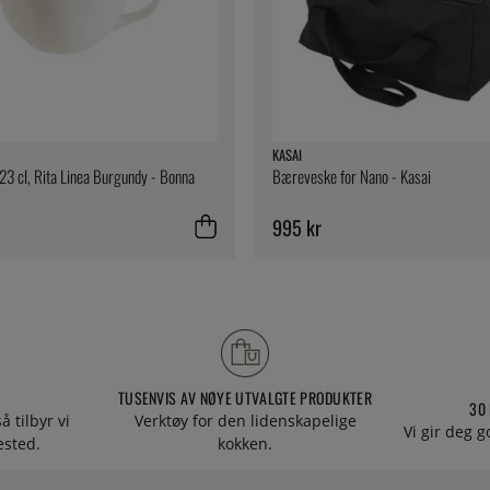
KASAI
23 cl, Rita Linea Burgundy - Bonna
Bæreveske for Nano - Kasai
995 kr
TUSENVIS AV NØYE UTVALGTE PRODUKTER
30
å tilbyr vi
Verktøy for den lidenskapelige
Vi gir deg g
tested.
kokken.