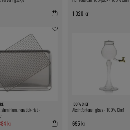
1 020 kr
RE
100% CHEF
, aluminium, nonstick-rist -
Absintfontene i glass - 100% Chef
e
384 kr
695 kr