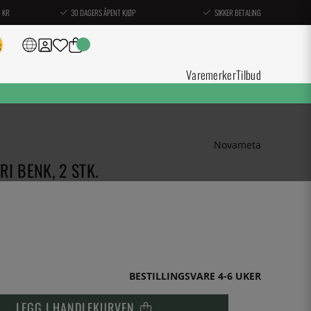
0 KR
30 DAGERS ÅPENT KJØP
SIKKER BETALING
Varemerker
Tilbud
Novameta
I BENK, 2 STK.
BESTILLINGSVARE 4-6 UKER
LEGG I HANDLEKURVEN