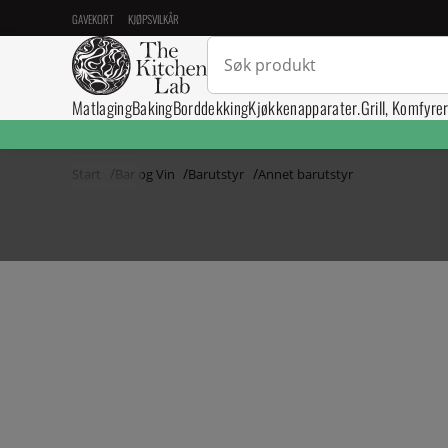
GAVEKORT
KJØPSVILKÅR
Matlaging
Baking
Borddekking
Kjøkkenapparater.
Grill, Komfyre
Start
Bar og Vin
Barutstyr
Annet barutstyr