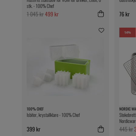
stk. - 100% Chef
1 045 kr
499 kr
76 kr
14
%
100% CHEF
NORDIC WA
Isbiter, krystallklare - 100% Chef
Stekebrett
Nordicwar
399 kr
445 kr