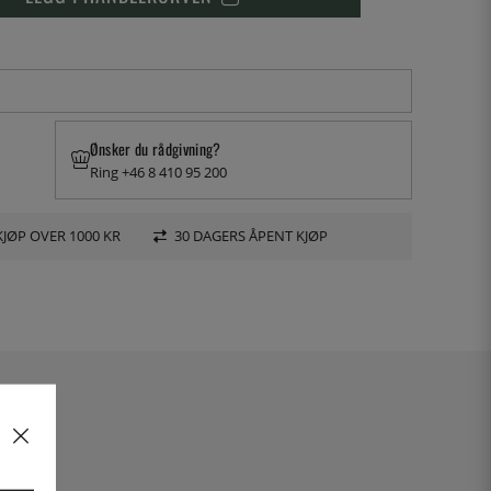
Ønsker du rådgivning?
Ring +46 8 410 95 200
KJØP OVER 1000 KR
30 DAGERS ÅPENT KJØP