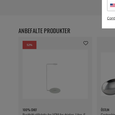
Cont
ANBEFALTE PRODUKTER
52
%
100% CHEF
ÖSTLIN
Rustfritt stålstativ for VOM for drinker, Liten, 6
Gastroskje