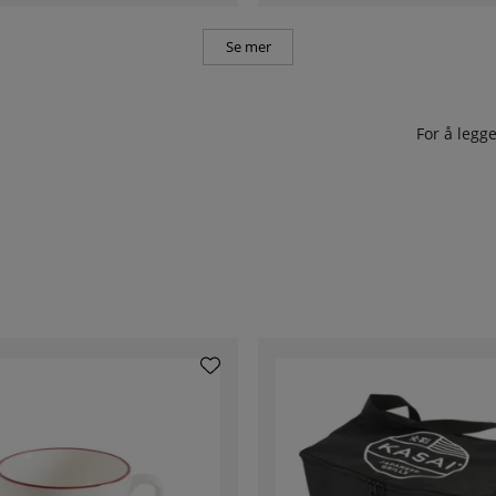
Se mer
For å leg