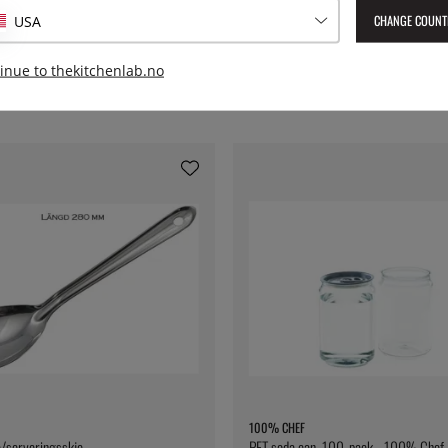
CHANGE COUNT
USA
inue to thekitchenlab.no
100% CHEF
/serveringsskje
PET soda can, 100-pack - 100% Chef -