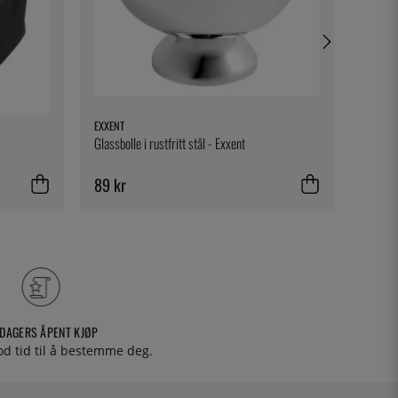
EXXENT
BONNIE
Glassbolle i rustfritt stål - Exxent
Ett rec
89 kr
278 k
 DAGERS ÅPENT KJØP
od tid til å bestemme deg.