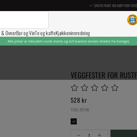
GRATIS FRAKT VED KJØP OVER 100
r & Ovner
Bar og Vin
Te og kaffe
Kjøkkeninnredning
Alle priser er inkludert norsk moms og toll (varene sendes direkte fra Sverige).
VEGGFESTER FOR RUSTFR
528
kr
1102-20796