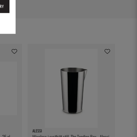
RY
ALESSI
 25 cl
Mixglass i rustfritt stål, The Tending Box - Alessi