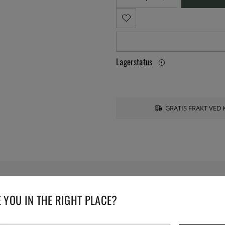
Lagerstatus
GRATIS FRAKT VED 
 YOU IN THE RIGHT PLACE?
ritt stål i veggen. Leveres i en 2-pakning.