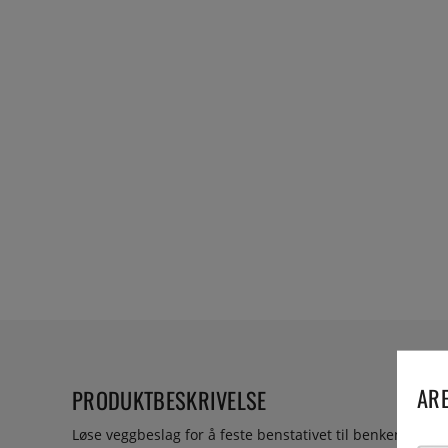
ARE
PRODUKTBESKRIVELSE
Løse veggbeslag for å feste benstativet til benken i rustf