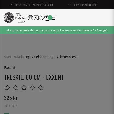
GRATIS FRAKT VED KJØP OVER 1000 KR
30 DAGERS ÅPENT KJØP
Alle priser er inkludert norsk moms og toll (varene sendes direkte fra Sverige).
Start
Matlaging
Kjøkkenutstyr
Sleiver & øser
Exxent
TRESKJE, 60 CM - EXXENT
325
kr
1071-10151