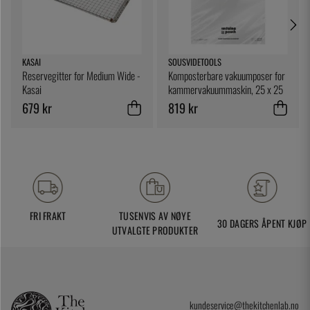
KASAI
SOUSVIDETOOLS
Reservegitter for Medium Wide -
Komposterbare vakuumposer for
Kasai
kammervakuummaskin, 25 x 25
cm, 200-pk - SousVideTools
679 kr
819 kr
FRI FRAKT
TUSENVIS AV NØYE
30 DAGERS ÅPENT KJØP
UTVALGTE PRODUKTER
kundeservice@thekitchenlab.no