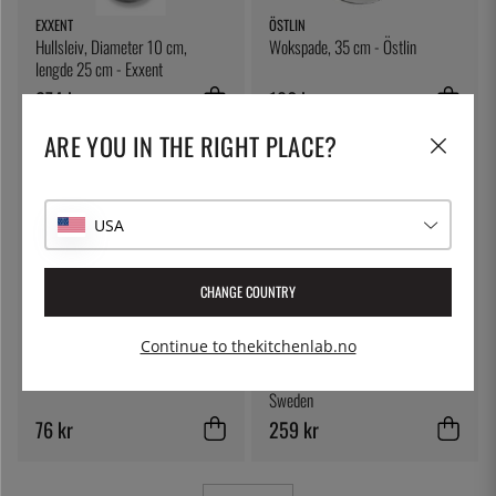
EXXENT
ÖSTLIN
Hullsleiv, Diameter 10 cm,
Wokspade, 35 cm - Östlin
lengde 25 cm - Exxent
274 kr
186 kr
ARE YOU IN THE RIGHT PLACE?
USA
CHANGE COUNTRY
Continue to thekitchenlab.no
ÖSTLIN
JONAS OF SWEDEN
Gastroskje/serveringsskje
Sleiv i bøketre, 50 cm - Jonas of
Sweden
76 kr
259 kr