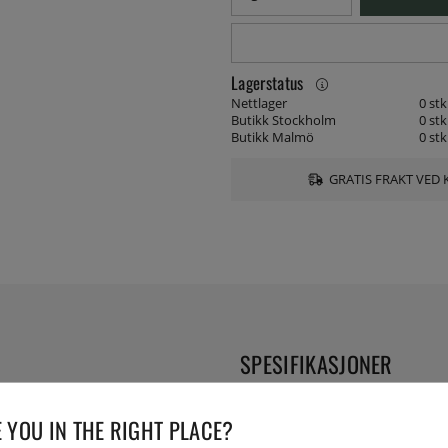
Lagerstatus
Nettlager
0 stk
Butikk Stockholm
0 stk
Butikk Malmö
0 stk
GRATIS FRAKT VED 
SPESIFIKASJONER
Diameter:
 YOU IN THE RIGHT PLACE?