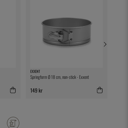
EXXENT
SOUSVI
Springform Ø 18 cm, non-stick - Exxent
Kompos
kammer
SousVi
149 kr
819 k