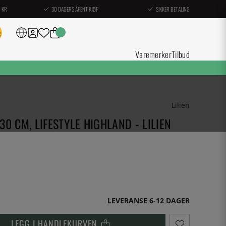
0 KR
30 DAGERS ÅPENT KJØP
SIKKER BETALING
Varemerker
Tilbud
Lilien
0 CM, LIFESTYLE HIGHLAND - LILIEN
LEVERANSE 6-12 DAGER
LEGG I HANDLEKURVEN