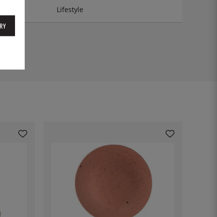
Lifestyle
RY
0