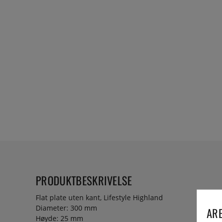
PRODUKTBESKRIVELSE
Flat plate uten kant, Lifestyle Highland
Diameter: 300 mm
ARE
Høyde: 25 mm