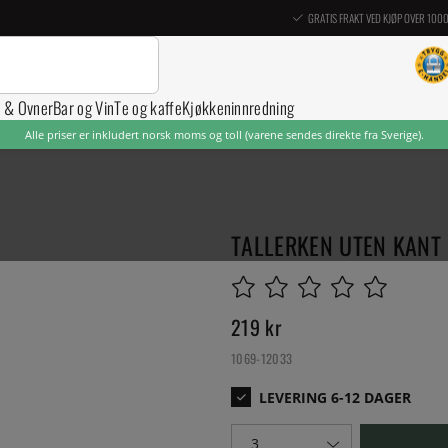
GRATIS FRAKT VED KJØP OVER 100
r & Ovner
Bar og Vin
Te og kaffe
Kjøkkeninnredning
Alle priser er inkludert norsk moms og toll (varene sendes direkte fra Sverige).
TALLERKEN UTEN KANT 3
219
kr
1069-12033