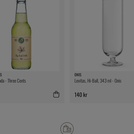
S
ONIS
oda - Three Cents
Levitas, Hi-Ball, 343 ml - Onis
140 kr