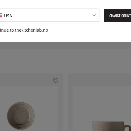
Serie:
CHANGE COUNT
USA
Lev. artikkelnummer:
LSH213
EAN:
8590453694960
inue to thekitchenlab.no