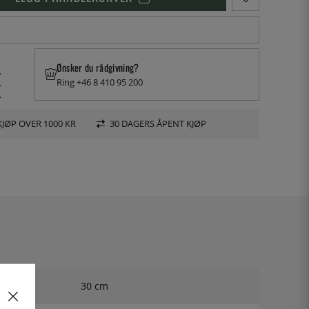
Ønsker du rådgivning?
.
Ring +46 8 410 95 200
.
.
KJØP OVER 1000 KR
30 DAGERS ÅPENT KJØP
30 cm