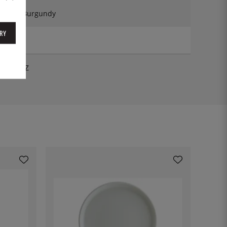
Linea Burgundy
RY
630 g
RM25DZ