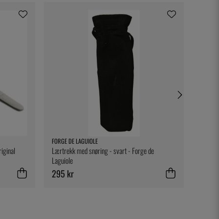
FORGE DE LAGUIOLE
HARDCO
iginal
Lærtrekk med snøring - svart - Forge de
Cowboy
Laguiole
295 kr
255 k