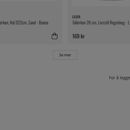
LILIEN
erken, flat D22cm, Sand - Bonna
Tallerken 28 cm, Livsstil Regnskog - Li
169 kr
Se mer
For å leg