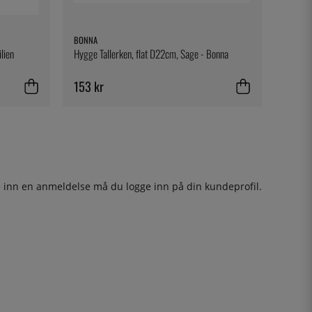
BONNA
lien
Hygge Tallerken, flat D22cm, Sage - Bonna
153 kr
ge inn en anmeldelse må du
logge inn
på din kundeprofil.