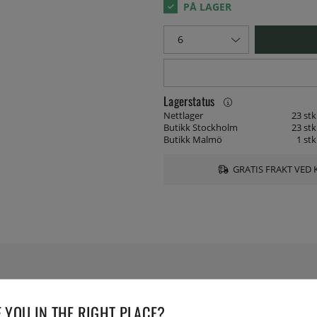
Lagerstatus
Nettlager
23 stk
Butikk Stockholm
23 stk
Butikk Malmö
1 stk
GRATIS FRAKT VED 
SPESIFIKASJONER
 YOU IN THE RIGHT PLACE?