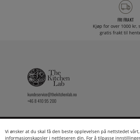
FRI FRAKT
Kjøp for over 1000 kr, s
gratis frakt til hen
kundeservice@thekitchenlab.no
+46 8 410 95 200
2026 KitchenLab AB
Vi ønsker at du skal få den beste opplevelsen på nettstedet vårt,
informasjonskapsler i nettleseren din. For å tilpasse innstillingen