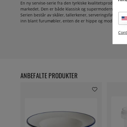
En ny servise-serie fra den tyrkiske kvalitetsprodusen
markedet. Den er både klassisk og supermoderne med si
Serien består av skåler, tallerkener, serveringsfat og ka
inn blant furumøbler, enten de er hippe og moderne ell
Cont
ANBEFALTE PRODUKTER