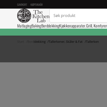
GAVEKORT
KJØPSVILKÅR
Matlaging
Baking
Borddekking
Kjøkkenapparater.
Grill, Komfyre
Start
Borddekking
Tallerkener, Skåler & Fat
Tallerken