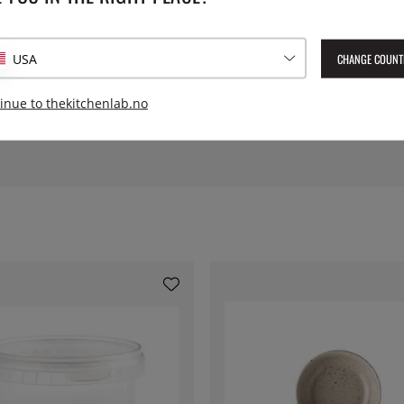
ten Bonna har kommet på
Serie:
n stringente grafiske design.
ffekopper og passer like godt
CHANGE COUNT
USA
er daterte og urestaurerte!
Vekt:
inue to thekitchenlab.no
Lev. artikkelnummer:
LNEBDG