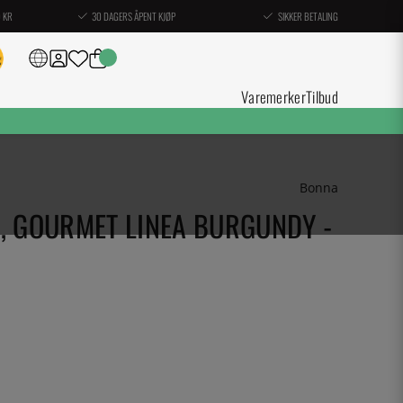
0 KR
30 DAGERS ÅPENT KJØP
SIKKER BETALING
Varemerker
Tilbud
Bonna
, GOURMET LINEA BURGUNDY -