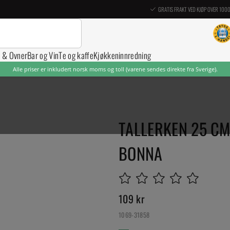
GRATIS FRAKT VED KJØP OVER 100
r & Ovner
Bar og Vin
Te og kaffe
Kjøkkeninnredning
Alle priser er inkludert norsk moms og toll (varene sendes direkte fra Sverige).
TALLERKEN 25 CM
BONNA
109
kr
1069-31858