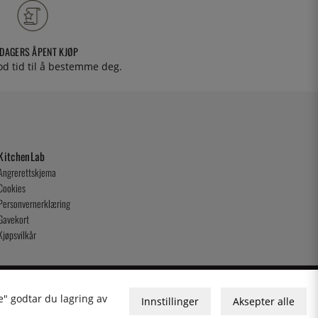
 DAGERS ÅPENT KJØP
od tid til å bestemme deg.
KitchenLab
Angrerettskjema
Cookies
Personvernerklæring
Gavekort
Kjøpsvilkår
e" godtar du lagring av
Innstillinger
Aksepter alle