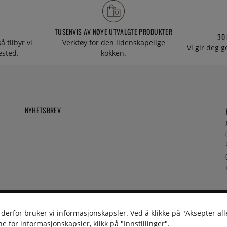
TUSENVIS AV NØYE UTVALGTE PRODUKTER
30
å tilbyr vi
Verktøy for den lidenskapelige
Vi gir deg g
tested.
kokken.
NYHETSBREV
 derfor bruker vi informasjonskapsler. Ved å klikke på "Aksepter all
e for informasjonskapsler, klikk på "Innstillinger".