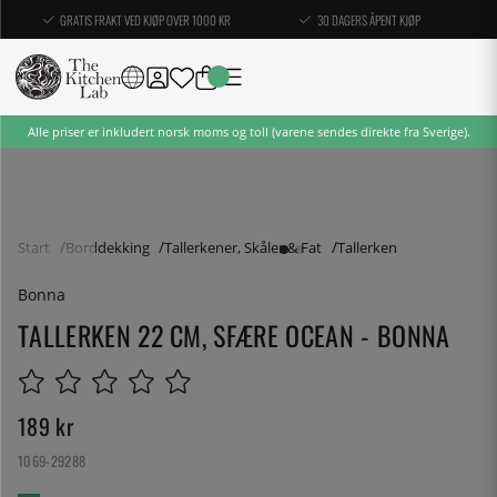
GRATIS FRAKT VED KJØP OVER 1000 KR
30 DAGERS ÅPENT KJØP
Alle priser er inkludert norsk moms og toll (varene sendes direkte fra Sverige).
Start
Borddekking
Tallerkener, Skåler & Fat
Tallerken
Bonna
TALLERKEN 22 CM, SFÆRE OCEAN - BONNA
189
kr
1069-29288