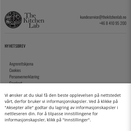
kundeservice@thekitchenlab.no
+46 8 410 95 200
NYHETSBREV
Angrerettskjema
Cookies
Personvernerklæring
Gavekort
Kjøpsvilkår
Vi ønsker at du skal få den beste opplevelsen på nettstedet
vårt, derfor bruker vi informasjonskapsler. Ved å klikke på
"Aksepter alle" godtar du lagring av informasjonskapsler i
nettleseren din. For å tilpasse innstillingene for
2026 KitchenLab AB
informasjonskapsler, klikk på "Innstillinger".