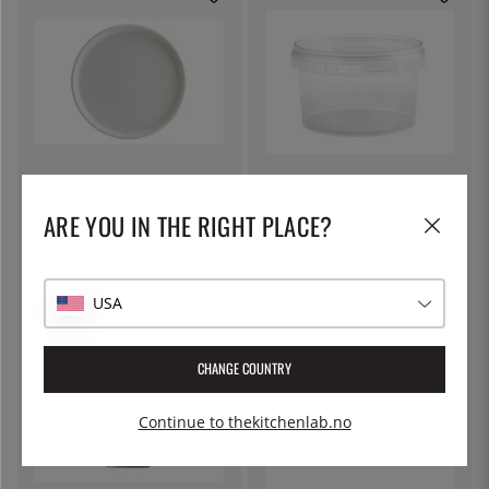
BONNA
THE KITCHEN LAB
Tallerken 28cm, Hygge Hvit -
Rund plastkopp, 480 ml inkludert
ARE YOU IN THE RIGHT PLACE?
Bonna
lokk
119 kr
15 kr
USA
CHANGE COUNTRY
Continue to thekitchenlab.no