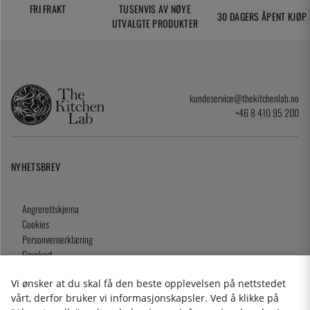
FRI FRAKT
TUSENVIS AV NØYE
30 DAGERS ÅPENT KJØP
UTVALGTE PRODUKTER
kundeservice@thekitchenlab.no
+46 8 410 95 200
NYHETSBREV
Angrerettskjema
Cookies
Personvernerklæring
Gavekort
Kjøpsvilkår
Vi ønsker at du skal få den beste opplevelsen på nettstedet
vårt, derfor bruker vi informasjonskapsler. Ved å klikke på