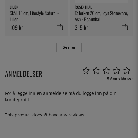
LILIEN
ROSENTHAL
Skål, 13 cm, Lifestyle Natural -
Tallerken 26 cm, Joyn Stoneware,
Lilien
Ash - Rosenthal
109 kr
315 kr
Se mer
ANMELDELSER
0 Anmeldelser
For å legge inn en anmeldelse må du
logge inn
på din
kundeprofil.
This product doesn't have any reviews.