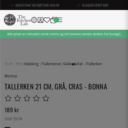
GRATIS FRAKT VED KJØP OVER 1000 KR
30 DAGERS ÅPENT KJØP
Alle priser er inkludert norsk moms og toll (varene sendes direkte fra Sverige).
Start
Borddekking
Tallerkener, Skåler & Fat
Tallerken
Bonna
TALLERKEN 21 CM, GRÅ, CRAS - BONNA
189
kr
1069-29230