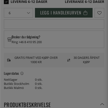
LEVERANSE 6-12 DAGER
LEGG I HANDLEKURVEN
Ønsker du rådgivning?
Ring +46 8 410 95 200
GRATIS FRAKT VED KJØP OVER
30 DAGERS ÅPENT
1000 KR
KJØP
Lagerstatus
Nettlager
0 stk.
Butikk Stockholm
0 stk.
Butikk Malmö
0 stk.
PRODUKTBESKRIVELSE