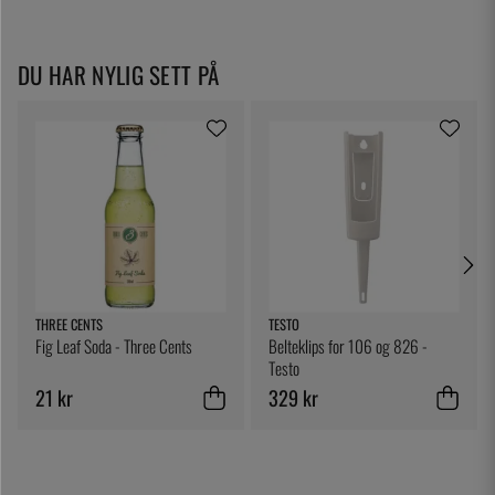
DU HAR NYLIG SETT PÅ
THREE CENTS
TESTO
Fig Leaf Soda - Three Cents
Belteklips for 106 og 826 -
Testo
21 kr
329 kr