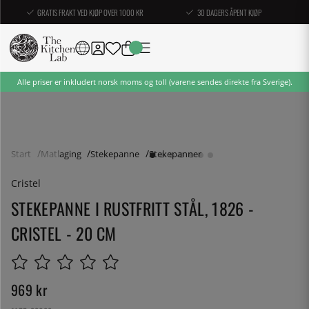
GRATIS FRAKT VED KJØP OVER 1000 KR
30 DAGERS ÅPENT KJØP
Alle priser er inkludert norsk moms og toll (varene sendes direkte fra Sverige).
Start
Matlaging
Stekepanne
Stekepanner
Cristel
STEKEPANNE I RUSTFRITT STÅL, 1826 -
CRISTEL - 20 CM
969
kr