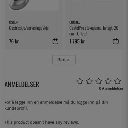
ÖSTLIN
CRISTEL
Gastroskje/serveringsskje
CastelPro stekepanne, belagt, 20
cm - Cristel
76 kr
1 795 kr
Se mer
ANMELDELSER
0 Anmeldelser
For å legge inn en anmeldelse må du
logge inn
på din
kundeprofil.
This product doesn't have any reviews.