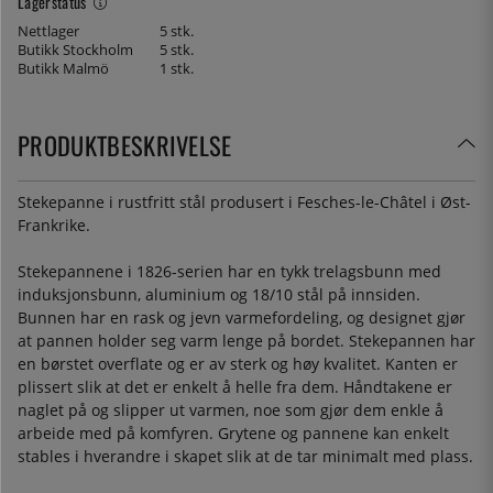
Lagerstatus
Nettlager
5 stk.
Butikk Stockholm
5 stk.
Butikk Malmö
1 stk.
PRODUKTBESKRIVELSE
Stekepanne i rustfritt stål produsert i Fesches-le-Châtel i Øst-
Frankrike.
Stekepannene i 1826-serien har en tykk trelagsbunn med
induksjonsbunn, aluminium og 18/10 stål på innsiden.
Bunnen har en rask og jevn varmefordeling, og designet gjør
at pannen holder seg varm lenge på bordet. Stekepannen har
en børstet overflate og er av sterk og høy kvalitet. Kanten er
plissert slik at det er enkelt å helle fra dem. Håndtakene er
naglet på og slipper ut varmen, noe som gjør dem enkle å
arbeide med på komfyren. Grytene og pannene kan enkelt
stables i hverandre i skapet slik at de tar minimalt med plass.