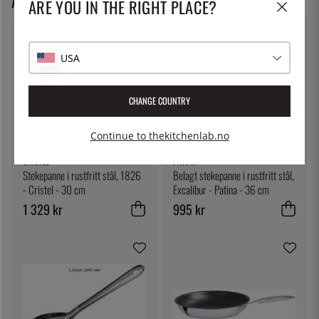
ANBEFALTE PRODUKTER
ARE YOU IN THE RIGHT PLACE?
USA
CHANGE COUNTRY
Continue to thekitchenlab.no
CRISTEL
PATINA
Stekepanne i rustfritt stål, 1826
Belagt stekepanne i rustfritt stål,
- Cristel - 30 cm
Excalibur - Patina - 36 cm
1 329 kr
995 kr