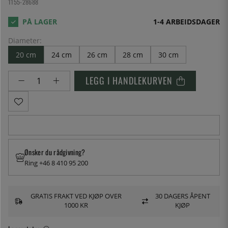
1155-28688
1-4 ARBEIDSDAGER
Diameter:
20 cm
24 cm
26 cm
28 cm
30 cm
LEGG I HANDLEKURVEN
Ønsker du rådgivning?
Ring +46 8 410 95 200
GRATIS FRAKT VED KJØP OVER
30 DAGERS ÅPENT
1000 KR
KJØP