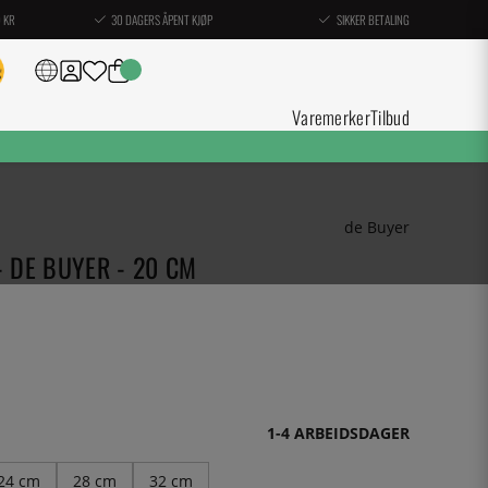
0 KR
30 DAGERS ÅPENT KJØP
SIKKER BETALING
Varemerker
Tilbud
de Buyer
- DE BUYER - 20 CM
1-4 ARBEIDSDAGER
24 cm
28 cm
32 cm