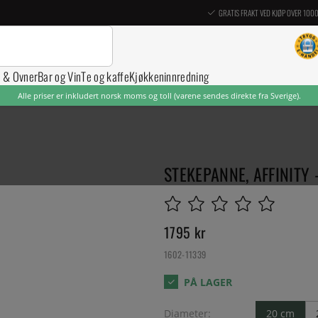
GRATIS FRAKT VED KJØP OVER 100
r & Ovner
Bar og Vin
Te og kaffe
Kjøkkeninnredning
Alle priser er inkludert norsk moms og toll (varene sendes direkte fra Sverige).
STEKEPANNE, AFFINITY 
1795
kr
1602-11339
Diameter:
20 cm