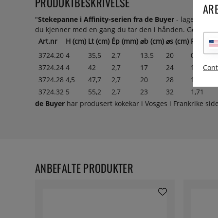
PRODUKTBESKRIVELSE
ARE
"
Stekepanne i Affinity-serien fra de Buyer
- laget helt i
du kjenner med en gang du tar den i hånden. Godstykk
Art.nr
H (cm)
Lt (cm)
Ép (mm)
⌀b (cm)
⌀s (cm)
P (kg)
3724.20
4
35,5
2,7
13.5
20
0,69
Cont
3724.24
4
42
2,7
17
24
1,1
3724.28
4,5
47,7
2,7
20
28
1,34
3724.32
5
55,2
2,7
23
32
1,71
de Buyer
har produsert kokekar i Vosges i Frankrike sid
ANBEFALTE PRODUKTER