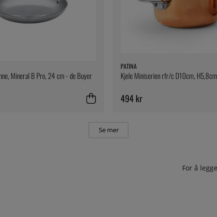
PATINA
ne, Mineral B Pro, 24 cm - de Buyer
Kjele Miniserien rfr/c D10cm, H5,8cm
494 kr
Se mer
For å leg