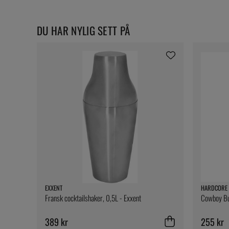
DU HAR NYLIG SETT PÅ
EXXENT
HARDCORE 
Fransk cocktailshaker, 0,5L - Exxent
Cowboy But
389 kr
255 kr