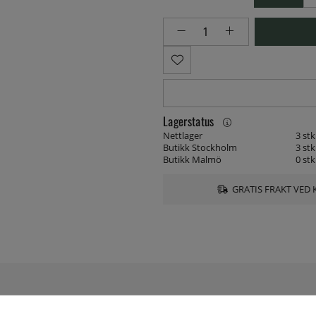
Lagerstatus
Nettlager
3 stk
Butikk Stockholm
3 stk
Butikk Malmö
0 stk
GRATIS FRAKT VED 