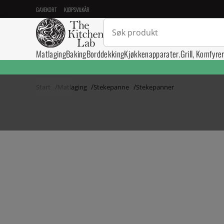
GAVEKORT
KJØPSVILKÅR
Matlaging
Baking
Borddekking
Kjøkkenapparater.
Grill, Komfyre
Start
Matlaging
Stekepanne
Stekepanner