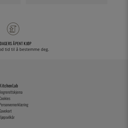
 DAGERS ÅPENT KJØP
od tid til å bestemme deg.
KitchenLab
Angrerettskjema
Cookies
Personvernerklæring
Gavekort
Kjøpsvilkår