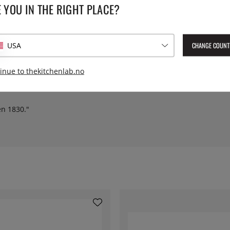
SPESIFIKASJONER
 YOU IN THE RIGHT PLACE?
 rustfritt stål og med en kvalitet
Serie:
Affinity
else 2,8 mm. n
CHANGE COUNT
USA
Vekt:
1100 g,
inue to thekitchenlab.no
en 1830."