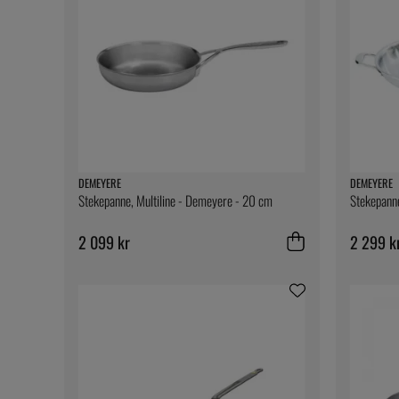
DEMEYERE
DEMEYERE
Stekepanne, Multiline - Demeyere - 20 cm
Stekepanne
2 099 kr
2 299 k