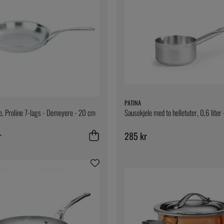
PATINA
, Proline 7-lags - Demeyere - 20 cm
Sausekjele med to helletuter, 0,6 liter 
r
285 kr