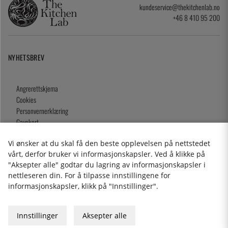
kundeservice@thekitchenlab.no
+46 8 410 95 200
NYHETSBREV
Angrerettskjema
Cookies
Personvernerklæring
Gavekort
Kjøpsvilkår
Vi ønsker at du skal få den beste opplevelsen på nettstedet
vårt, derfor bruker vi informasjonskapsler. Ved å klikke på
"Aksepter alle" godtar du lagring av informasjonskapsler i
nettleseren din. For å tilpasse innstillingene for
2026 KitchenLab AB
informasjonskapsler, klikk på "Innstillinger".
Innstillinger
Aksepter alle