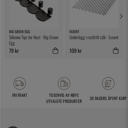
BIG GREEN EGG
EXXENT
Silicone Tips for Nest - Big Green
Underlegg i rustfritt stål - Exxent
Egg
79 kr
109 kr
FRI FRAKT
TUSENVIS AV NØYE
30 DAGERS ÅPENT KJØP
UTVALGTE PRODUKTER