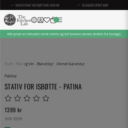
GRATIS FRAKT VED KJØP OVER 1000 KR
30 DAGERS ÅPENT KJØP
Alle priser er inkludert norsk moms og toll (varene sendes direkte fra Sverige).
Start
Bar og Vin
Barutstyr
Annet barutstyr
Patina
STATIV FOR ISBØTTE - PATINA
1399
kr
1069-29299