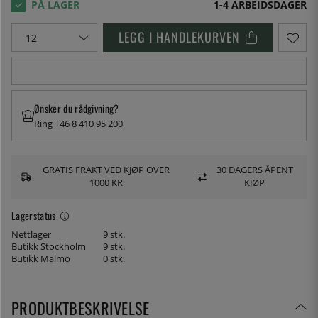
1-4 ARBEIDSDAGER
LEGG I HANDLEKURVEN
Ønsker du rådgivning?
Ring +46 8 410 95 200
GRATIS FRAKT VED KJØP OVER
30 DAGERS ÅPENT
1000 KR
KJØP
Lagerstatus
Nettlager
9 stk.
Butikk Stockholm
9 stk.
Butikk Malmö
0 stk.
PRODUKTBESKRIVELSE