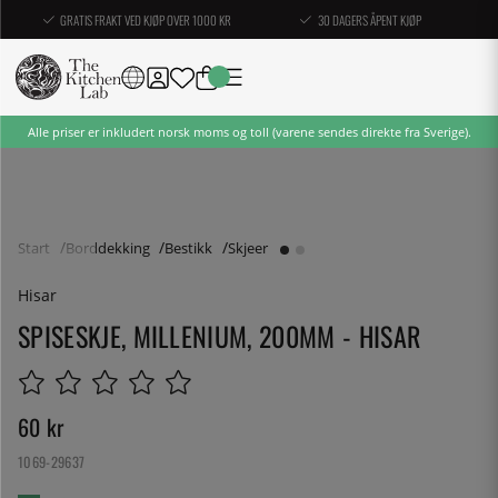
GRATIS FRAKT VED KJØP OVER 1000 KR
30 DAGERS ÅPENT KJØP
Alle priser er inkludert norsk moms og toll (varene sendes direkte fra Sverige).
Start
Borddekking
Bestikk
Skjeer
Hisar
SPISESKJE, MILLENIUM, 200MM - HISAR
60
kr
1069-29637