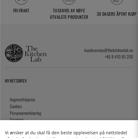
FRI FRAKT
TUSENVIS AV NØYE
30 DAGERS ÅPENT KJØP
UTVALGTE PRODUKTER
kundeservice@thekitchenlab.no
+46 8 410 95 200
NYHETSBREV
Angrerettskjema
Cookies
Personvernerklæring
Gavekort
Kjøpsvilkår
Vi ønsker at du skal få den beste opplevelsen på nettstedet