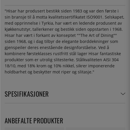
"Hisar har produsert bestikk siden 1983 og var den første i
sin bransje til å motta kvalitetssertifikatet ISO9001. Selskapet,
med opprinnelse i Tyrkia, har vært en ledende produsent av
kjøkkenutstyr, tallerkener og bestikk siden oppstarten i 1968.
Hisar har vært i forkant av konseptet ""The Art of Dining""
siden 1968, og i dag tilbyr de elegante borddekninger som
gjenspeiler deres enestående designforståelse. Ved å
kombinere førsteklasses rustfritt stål lager Hisar fantastiske
produkter som er utrolig slitesterke. Stålkvaliteten AISI 304
18/10, med 18% krom og 10% nikkel, sikrer imponerende
holdbarhet og beskytter mot riper og slitasje."
SPESIFIKASJONER
ANBEFALTE PRODUKTER