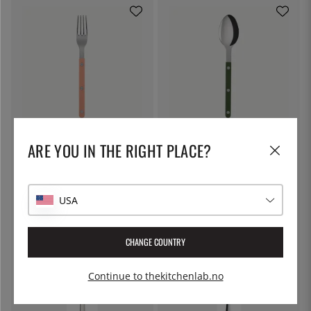
SABRE PARIS
SABRE PARIS
ARE YOU IN THE RIGHT PLACE?
Bordgafler, Bistrot, Nude Pink -
Spiseskje, Bistrot, Green - Sabre
Sabre Paris
Paris
120 kr
120 kr
USA
CHANGE COUNTRY
Continue to thekitchenlab.no