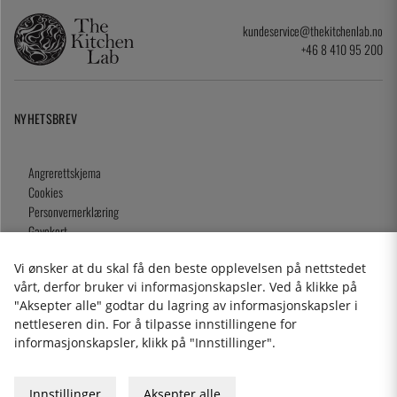
kundeservice@thekitchenlab.no
+46 8 410 95 200
NYHETSBREV
Angrerettskjema
Cookies
Personvernerklæring
Gavekort
Kjøpsvilkår
Vi ønsker at du skal få den beste opplevelsen på nettstedet
vårt, derfor bruker vi informasjonskapsler. Ved å klikke på
"Aksepter alle" godtar du lagring av informasjonskapsler i
nettleseren din. For å tilpasse innstillingene for
2026 KitchenLab AB
informasjonskapsler, klikk på "Innstillinger".
Innstillinger
Aksepter alle