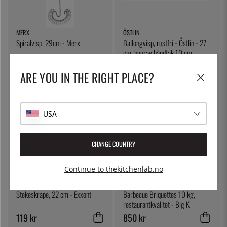
MERX
ÖSTLIN
Spiralvisp, 29cm - Merx
Ballongvisp, rustfri - Östlin - 27
cm, hvorav håndtak 10 cm
153 kr
197 kr
ARE YOU IN THE RIGHT PLACE?
USA
CHANGE COUNTRY
Continue to thekitchenlab.no
EXXENT
BIG K
Stekeskrape, 22 cm - Exxent
Barbecue Briquettes 10 kg,
restaurantkvalitet - Big K
119 kr
850 kr