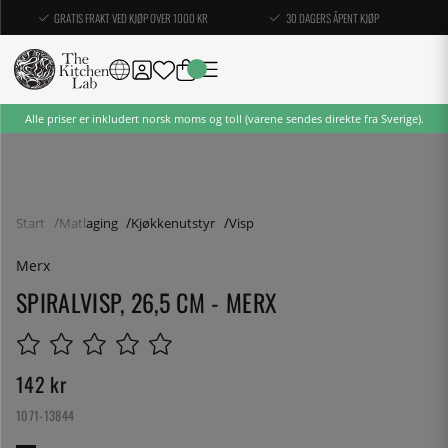
GRATIS FRAKT VED KJØP OVER 1000 KR
30 DAGERS ÅPENT KJØP
Alle priser er inkludert norsk moms og toll (varene sendes direkte fra Sverige).
Start
Matlaging
Kjøkkenutstyr
Visp
Merx
SPIRALVISP, 26,5 CM - MERX
142
kr
1071-13844