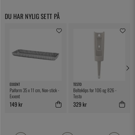
DU HAR NYLIG SETT PÅ
EXXENT
TESTO
Paiform 35 x 11 cm, Non-stick -
Belteklips for 106 og 826 -
Exxent
Testo
149 kr
329 kr