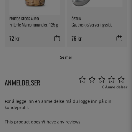
FRUTOS SECOS AURO
ÖSTLIN
Friterte Marconamandler, 125 g
Gastroskje/serveringsskje
72 kr
76 kr
Se mer
ANMELDELSER
0 Anmeldelser
For å legge inn en anmeldelse må du
logge inn
på din
kundeprofil.
This product doesn't have any reviews.