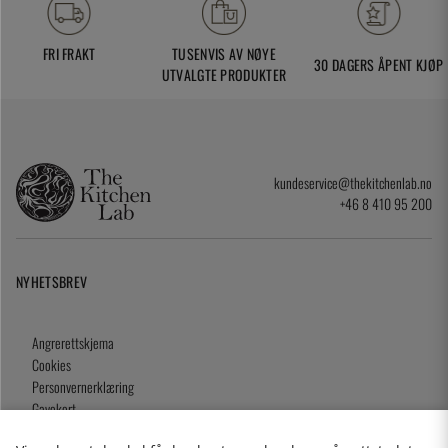
FRI FRAKT
TUSENVIS AV NØYE
30 DAGERS ÅPENT KJØP
UTVALGTE PRODUKTER
kundeservice@thekitchenlab.no
+46 8 410 95 200
NYHETSBREV
Angrerettskjema
Cookies
Personvernerklæring
Gavekort
Kjøpsvilkår