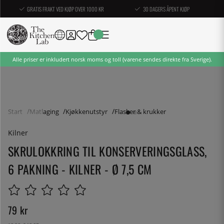
GRATIS FRAKT VED KJØP OVER 1000 KR
30 DAGERS ÅPENT KJØP
Alle priser er inkludert norsk moms og toll (varene sendes direkte fra Sverige).
Start
Matlaging
Kjøkkenutstyr
Flasker & krukker
Kilner
SKRULOKKRING TIL KONSERVERINGSGLASS,
6 PAKNING - KILNER - Ø 7,5 CM
79
kr