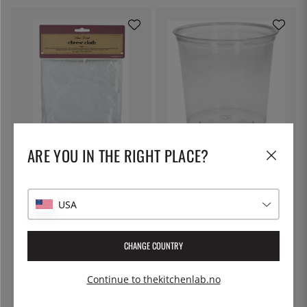
KITCHEN CRAFT
THE KITCHEN LAB
ARE YOU IN THE RIGHT PLACE?
Osteklede, filterduk - Kitchen
Deli container 72cl
Craft
87 kr
15 kr
USA
CHANGE COUNTRY
Continue to thekitchenlab.no