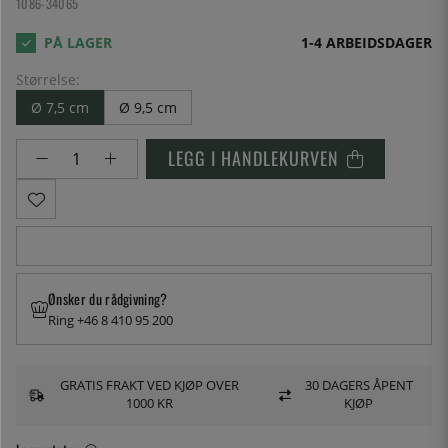
1086-34065
1-4 ARBEIDSDAGER
Størrelse:
Ø 7,5 cm
Ø 9,5 cm
LEGG I HANDLEKURVEN
Ønsker du rådgivning?
Ring +46 8 410 95 200
GRATIS FRAKT VED KJØP OVER
30 DAGERS ÅPENT
1000 KR
KJØP