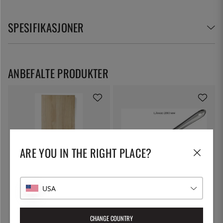
SPESIFIKASJONER
ANBEFALTE PRODUKTER
ARE YOU IN THE RIGHT PLACE?
EXXENT
ÖSTLIN
USA
Skjærebrett, 75 x 30 cm - Exxent
Gastroskje/serveringsskje
1 315 kr
76 kr
CHANGE COUNTRY