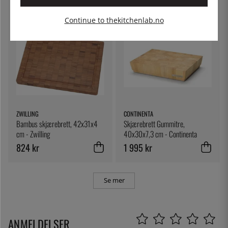
Continue to thekitchenlab.no
ZWILLING
CONTINENTA
Bambus skjærebrett, 42x31x4
Skjærebrett Gummitre,
cm - Zwilling
40x30x7,3 cm - Continenta
824 kr
1 995 kr
Se mer
ANMELDELSER