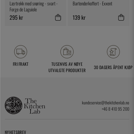
Lærtrekk med snøring - svart -
Bartenderkoffert - Exxent
Forge de Laguiole
295 kr
139 kr
FRI FRAKT
TUSENVIS AV NØYE
30 DAGERS ÅPENT KJØP
UTVALGTE PRODUKTER
kundeservice@thekitchenlab.no
+46 8 410 95 200
NYHETSBREV