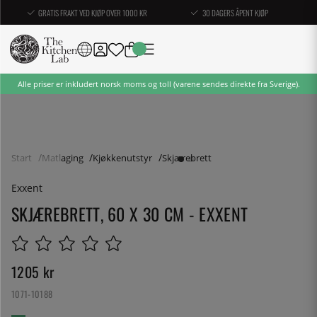
GRATIS FRAKT VED KJØP OVER 1000 KR
30 DAGERS ÅPENT KJØP
Alle priser er inkludert norsk moms og toll (varene sendes direkte fra Sverige).
Start
Matlaging
Kjøkkenutstyr
Skjærebrett
Exxent
SKJÆREBRETT, 60 X 30 CM - EXXENT
1205
kr
1071-10188