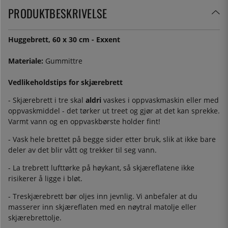
PRODUKTBESKRIVELSE
Huggebrett, 60 x 30 cm - Exxent
Materiale:
Gummittre
Vedlikeholdstips for skjærebrett
- Skjærebrett i tre skal
aldri
vaskes i oppvaskmaskin eller med
oppvaskmiddel - det tørker ut treet og gjør at det kan sprekke.
Varmt vann og en oppvaskbørste holder fint!
- Vask hele brettet på begge sider etter bruk, slik at ikke bare
deler av det blir vått og trekker til seg vann.
- La trebrett lufttørke på høykant, så skjæreflatene ikke
risikerer å ligge i bløt.
- Treskjærebrett bør oljes inn jevnlig. Vi anbefaler at du
masserer inn skjæreflaten med en nøytral matolje eller
skjærebrettolje.