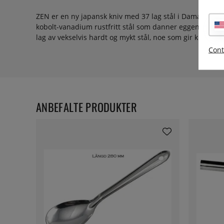
ZEN er en ny japansk kniv med 37 lag stål i Damaskus-d
kobolt-vanadium rustfritt stål som danner eggen. Blad
lag av vekselvis hardt og mykt stål, noe som gir kniven e
Cont
ANBEFALTE PRODUKTER