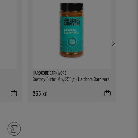
HARDCORE CARNIVORE
THREE 
Cowboy Butter Mix, 255 g - Hardcore Carnivore
Fig Lea
255 kr
21 kr