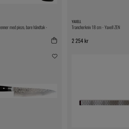
YAXELL
enner med piezo, bare håndtak -
Trancherkniv 18 cm - Yaxell ZEN
2 254 kr