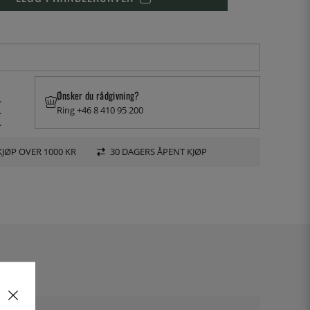
Ønsker du rådgivning?
.
Ring +46 8 410 95 200
.
.
KJØP OVER 1000 KR
30 DAGERS ÅPENT KJØP