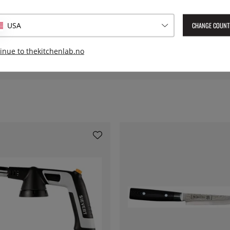
Serie:
esign. Kjernen består av VG-10
CHANGE COUNT
USA
et er laminert sammen med 36
Lev. artikkelnummer:
Y-35535
kstrem styrke.
EAN:
4984909355354
inue to thekitchenlab.no