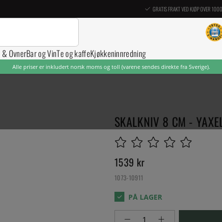
GRATIS FRAKT VED KJØP OVER 100
r & Ovner
Bar og Vin
Te og kaffe
Kjøkkeninnredning
Alle priser er inkludert norsk moms og toll (varene sendes direkte fra Sverige).
SKALKNIV 8 CM - YAXE
1539
kr
1073-10911