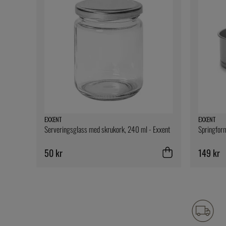
EXXENT
EXXENT
Serveringsglass med skrukork, 240 ml - Exxent
Springform
50 kr
149 kr