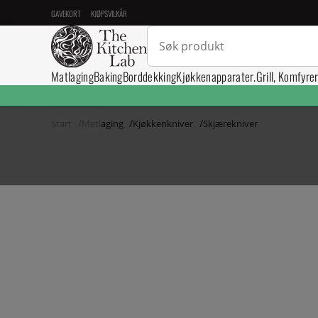
GAVEKORT
KJØPSVILKÅR
Matlaging
Baking
Borddekking
Kjøkkenapparater.
Grill, Komfyre
Start
Matlaging
Kjøkkenkniver
Skjærekniver