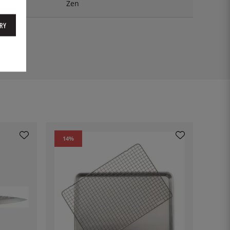
Zen
RY
14
%