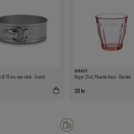
DURALEX
 Ø 18 cm, non-stick - Exxent
Beger 25 cl, Picardie Rosa - Duralex
39 kr