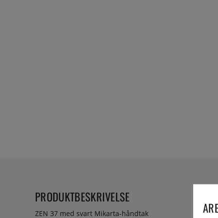
PRODUKTBESKRIVELSE
ARE
ZEN 37 med svart Mikarta-håndtak