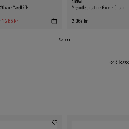
GLOBAL
20 cm - Yaxell ZEN
Magnetlist, rustfri - Global - 51 cm
r
1 285 kr
2 067 kr
Se mer
For å leg