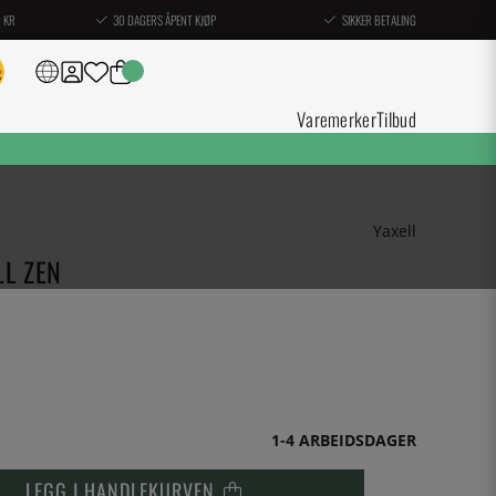
0 KR
30 DAGERS ÅPENT KJØP
SIKKER BETALING
Varemerker
Tilbud
Yaxell
LL ZEN
1-4 ARBEIDSDAGER
LEGG I HANDLEKURVEN