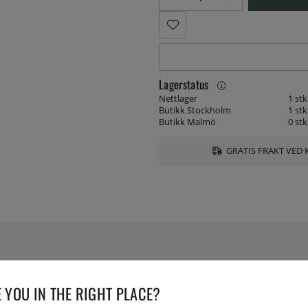
Lagerstatus
Nettlager
1 stk
Butikk Stockholm
1 stk
Butikk Malmö
0 stk
GRATIS FRAKT VED 
SPESIFIKASJONER
 YOU IN THE RIGHT PLACE?