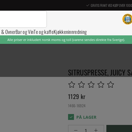
GRATIS FRAKT VED KJØP OVER 100
r & Ovner
Bar og Vin
Te og kaffe
Kjøkkeninnredning
Alle priser er inkludert norsk moms og toll (varene sendes direkte fra Sverige).
SITRUSPRESSE, JUICY SA
1129
kr
1466-16924