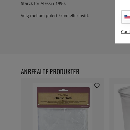
Starck for Alessi i 1990.
Velg mellom polert krom eller hvitt.
Cont
ANBEFALTE PRODUKTER