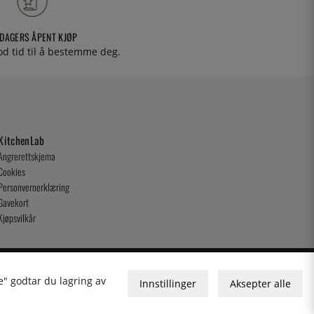
 DAGERS ÅPENT KJØP
od tid til å bestemme deg.
KitchenLab
Angrerettskjema
Cookies
Personvernerklæring
Gavekort
Kjøpsvilkår
e" godtar du lagring av
Innstillinger
Aksepter alle