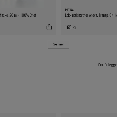
F
PATINA
flaske, 20 ml - 100% Chef
Lokk utskjært for Anova, Transp, GN 1
165 kr
Se mer
For å leg