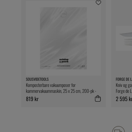
SOUSVIDETOOLS
FORGE DE L
Komposterbare vakuumposer for
Kniv og gaf
kammervakuummaskin, 25 x 25 cm, 200-pk -
Forge de L
SousVideTools
819 kr
2 595 k