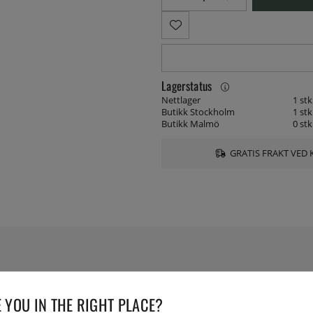
Lagerstatus
Nettlager
1 stk
Butikk Stockholm
1 stk
Butikk Malmö
0 stk
GRATIS FRAKT VED 
SPESIFIKASJONER
 YOU IN THE RIGHT PLACE?
redskap. Designet av Philippe