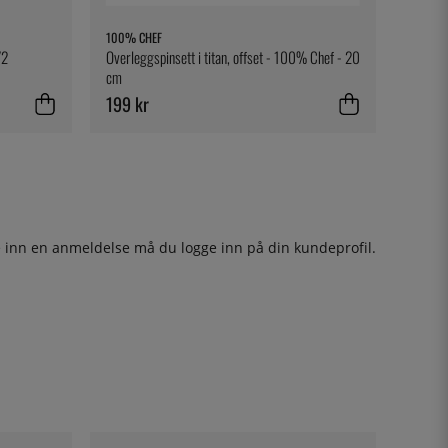
100% CHEF
/2
Overleggspinsett i titan, offset - 100% Chef - 20
cm
199 kr
ge inn en anmeldelse må du
logge inn
på din kundeprofil.