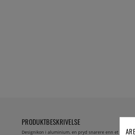
PRODUKTBESKRIVELSE
ARE
Designikon i aluminium, en pryd snarere enn et kjøkken