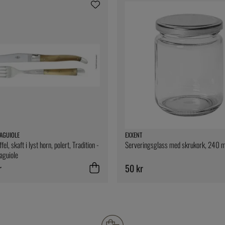
AGUIOLE
EXXENT
fel, skaft i lyst horn, polert, Tradition -
Serveringsglass med skrukork, 240 m
aguiole
r
50 kr