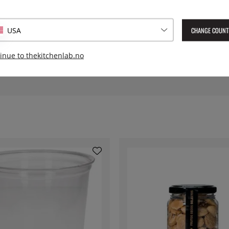
Diameter:
CHANGE COUNT
USA
Høyde:
inue to thekitchenlab.no
Lev. artikkelnummer:
PSJS