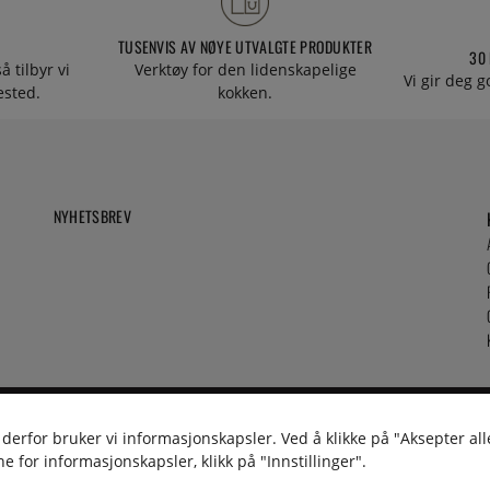
TUSENVIS AV NØYE UTVALGTE PRODUKTER
30
å tilbyr vi
Verktøy for den lidenskapelige
Vi gir deg g
tested.
kokken.
NYHETSBREV
 derfor bruker vi informasjonskapsler. Ved å klikke på "Aksepter all
e for informasjonskapsler, klikk på "Innstillinger".