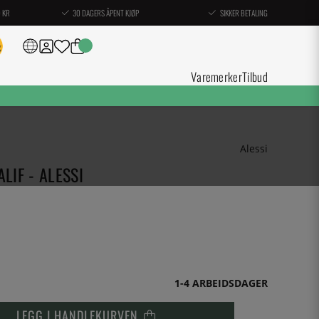
0 KR
30 DAGERS ÅPENT KJØP
SIKKER BETALING
Varemerker
Tilbud
Alessi
LIF - ALESSI
1-4 ARBEIDSDAGER
LEGG I HANDLEKURVEN