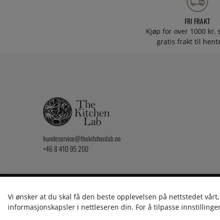
FRI FRAKT
Kjøp for over 1000 kr, s
gratis frakt til hen
kundeservice@thekitchenlab.no
+46 8 410 95 200
2026 KitchenLab AB
Vi ønsker at du skal få den beste opplevelsen på nettstedet vårt,
informasjonskapsler i nettleseren din. For å tilpasse innstillingen