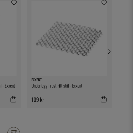
EXXENT
SATAKE
l - Exxent
Underlegg i rustfritt stål - Exxent
Frying 
109 kr
699 k