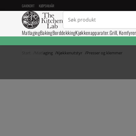
GAVEKORT
KJØPSVILKÅR
Matlaging
Baking
Borddekking
Kjøkkenapparater.
Grill, Komfyre
Start
Matlaging
Kjøkkenutstyr
Presser og klemmer