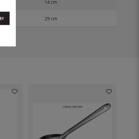
14 cm
RY
29 cm