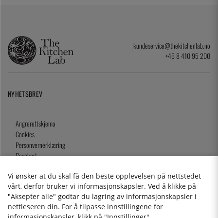
kundeservice@thekitchenlab.no
+46 8 410 95 200
NYHETSBREV
Angrerettskjema
Cookies
Personvernerklæring
Gavekort
Kjøpsvilkår
Vi ønsker at du skal få den beste opplevelsen på nettstedet
vårt, derfor bruker vi informasjonskapsler. Ved å klikke på
"Aksepter alle" godtar du lagring av informasjonskapsler i
nettleseren din. For å tilpasse innstillingene for
2026 KitchenLab AB
informasjonskapsler, klikk på "Innstillinger".