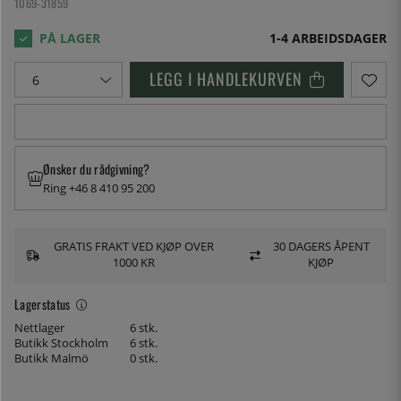
1069-31859
1-4 ARBEIDSDAGER
LEGG I HANDLEKURVEN
Ønsker du rådgivning?
Ring +46 8 410 95 200
GRATIS FRAKT VED KJØP OVER
30 DAGERS ÅPENT
1000 KR
KJØP
Lagerstatus
Nettlager
6 stk.
Butikk Stockholm
6 stk.
Butikk Malmö
0 stk.