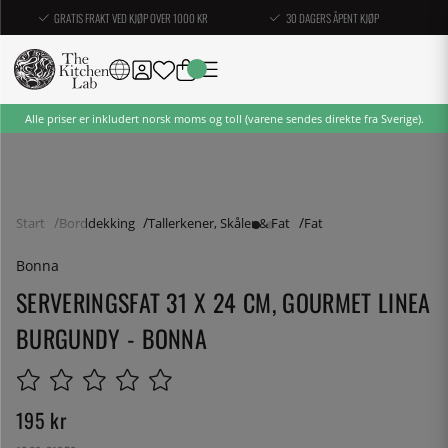
GRATIS FRAKT VED KJØP OVER 1000 KR
30 DAGERS ÅPENT KJØP
Alle priser er inkludert norsk moms og toll (varene sendes direkte fra Sverige).
Start
Borddekking
Tallerkener, Skåler & Fat
Fat
Bonna
SERVERINGSFAT 31 X 24 CM, GOURMET LINEA
BURGUNDY - BONNA
195
kr