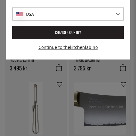
USA
CHANGE COUNTRY
Continue to thekitchenlab.no
MCUSTA/ZANMAI
MCUSTA/ZANMAI
Santoku, 18cm, Revolution Red -
Santoku, 18cm, Flame Damaskus
Mcusta/Zanmai
- Mcusta/Zanmai
3 495 kr
2 795 kr