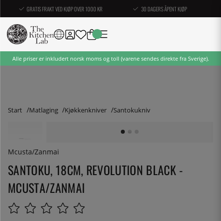
GRATIS FRAKT VED KJØP OVER 1000 KR
30 DAGERS ÅPENT KJØP
Alle priser er inkludert norsk moms og toll (varene sendes direkte fra Sverige).
Start
Matlaging
Kjøkkenkniver
Santokukniv
Mcusta/Zanmai
SANTOKU, 18CM, REVOLUTION BLACK -
MCUSTA/ZANMAI