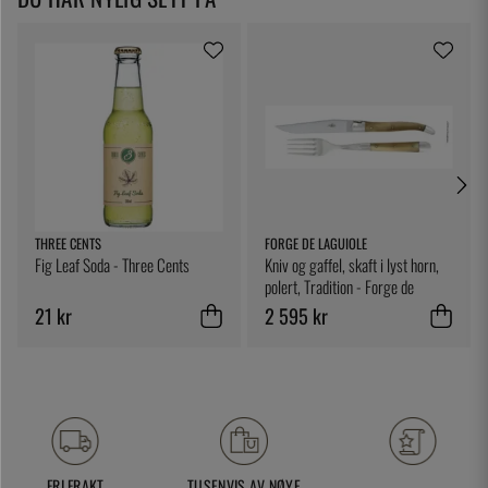
THREE CENTS
FORGE DE LAGUIOLE
Fig Leaf Soda - Three Cents
Kniv og gaffel, skaft i lyst horn,
polert, Tradition - Forge de
Laguiole
21 kr
2 595 kr
FRI FRAKT
TUSENVIS AV NØYE