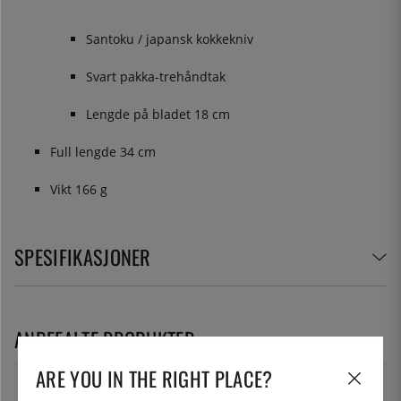
Santoku / japansk kokkekniv
Svart pakka-trehåndtak
Lengde på bladet 18 cm
Full lengde 34 cm
Vikt 166 g
SPESIFIKASJONER
ANBEFALTE PRODUKTER
ARE YOU IN THE RIGHT PLACE?