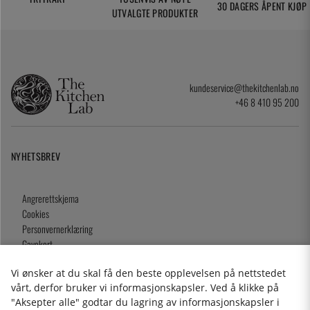
30 DAGERS ÅPENT KJØP
UTVALGTE PRODUKTER
kundeservice@thekitchenlab.no
+46 8 410 95 200
NYHETSBREV
Angrerettskjema
Cookies
Personvernerklæring
Gavekort
Kjøpsvilkår
Vi ønsker at du skal få den beste opplevelsen på nettstedet
vårt, derfor bruker vi informasjonskapsler. Ved å klikke på
"Aksepter alle" godtar du lagring av informasjonskapsler i