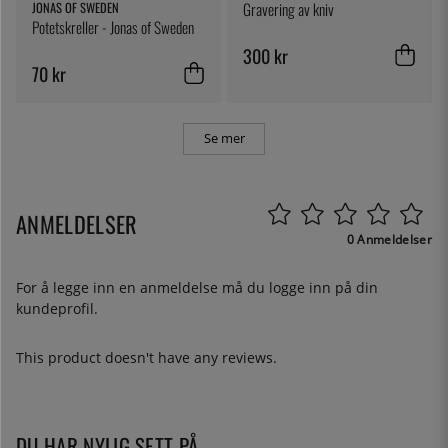
JONAS OF SWEDEN
Gravering av kniv
Potetskreller - Jonas of Sweden
300 kr
70 kr
Se mer
ANMELDELSER
0 Anmeldelser
For å legge inn en anmeldelse må du
logge inn
på din
kundeprofil.
This product doesn't have any reviews.
DU HAR NYLIG SETT PÅ