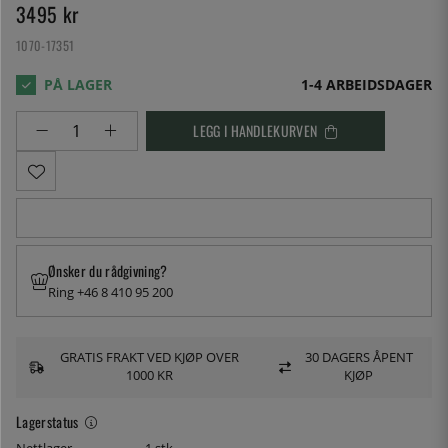
3495
kr
1070-17351
1-4 ARBEIDSDAGER
LEGG I HANDLEKURVEN
Ønsker du rådgivning?
Ring +46 8 410 95 200
GRATIS FRAKT VED KJØP OVER
30 DAGERS ÅPENT
1000 KR
KJØP
Lagerstatus