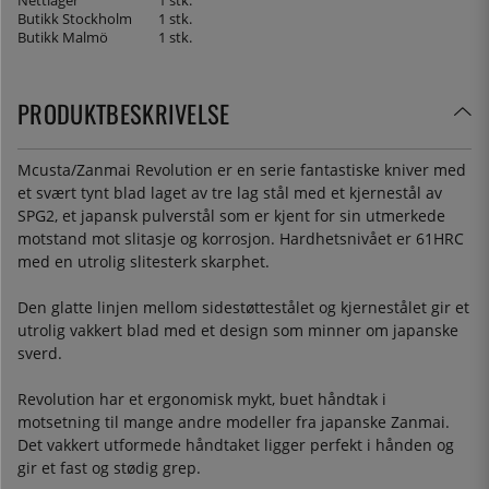
Nettlager
1 stk.
Butikk Stockholm
1 stk.
Butikk Malmö
1 stk.
PRODUKTBESKRIVELSE
Mcusta/Zanmai Revolution er en serie fantastiske kniver med
et svært tynt blad laget av tre lag stål med et kjernestål av
SPG2, et japansk pulverstål som er kjent for sin utmerkede
motstand mot slitasje og korrosjon. Hardhetsnivået er 61HRC
med en utrolig slitesterk skarphet.
Den glatte linjen mellom sidestøttestålet og kjernestålet gir et
utrolig vakkert blad med et design som minner om japanske
sverd.
Revolution har et ergonomisk mykt, buet håndtak i
motsetning til mange andre modeller fra japanske Zanmai.
Det vakkert utformede håndtaket ligger perfekt i hånden og
gir et fast og stødig grep.