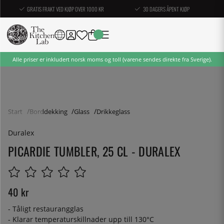
GRATIS FRAKT VED KJØP OVER 1000 KR
30 DAGERS ÅPENT KJØP
Alle priser er inkludert norsk moms og toll (varene sendes direkte fra Sverige).
Start
Borddekking
Glass
Drikkeglass
Duralex
PICARDIE TUMBLER, 25 CL - DURALEX
40
kr
- Tåligt restaurangglas
- Klarar temperaturskillnader upp till 130°C