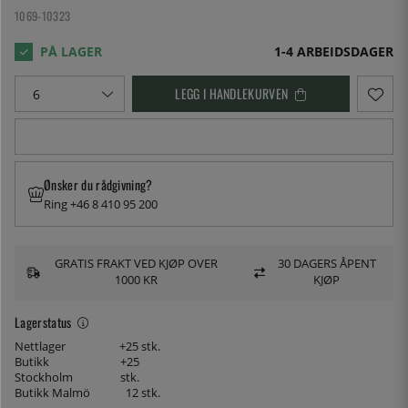
1069-10323
1-4 ARBEIDSDAGER
LEGG I HANDLEKURVEN
Ønsker du rådgivning?
Ring +46 8 410 95 200
GRATIS FRAKT VED KJØP OVER
30 DAGERS ÅPENT
1000 KR
KJØP
Lagerstatus
Nettlager
+25 stk.
Butikk
+25
Stockholm
stk.
Butikk Malmö
12 stk.