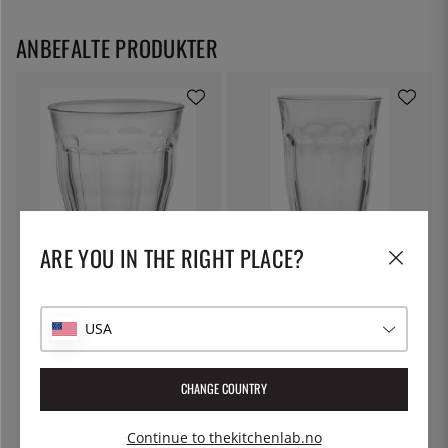
ANBEFALTE PRODUKTER
ARE YOU IN THE RIGHT PLACE?
DURALEX
DURALEX
Picardie Tumbler, 31 cl - Duralex
Picardie Tumbler, 50 cl - Duralex
USA
44 kr
65 kr
CHANGE COUNTRY
Continue to thekitchenlab.no