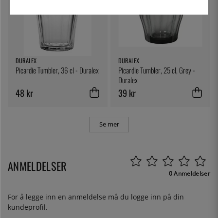
DURALEX
DURALEX
Picardie Tumbler, 36 cl - Duralex
Picardie Tumbler, 25 cl, Grey -
Duralex
48 kr
39 kr
Se mer
ANMELDELSER
0 Anmeldelser
For å legge inn en anmeldelse må du
logge inn
på din
kundeprofil.