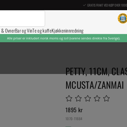
GRATIS FRAKT VED KJØP OVER 100
r & Ovner
Bar og Vin
Te og kaffe
Kjøkkeninnredning
Alle priser er inkludert norsk moms og toll (varene sendes direkte fra Sverige).
PETTY, 11CM, CL
MCUSTA/ZANMAI
1895
kr
1070-11664