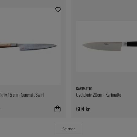
KARIMATTO
llkniv 15 cm - Suncraft Swirl
Gyutokniv 20cm - Karimatto
r
604 kr
Se mer