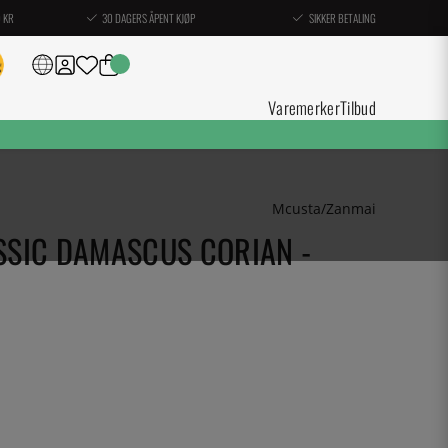
0 KR
30 DAGERS ÅPENT KJØP
SIKKER BETALING
Varemerker
Tilbud
Mcusta/Zanmai
ASSIC DAMASCUS CORIAN -