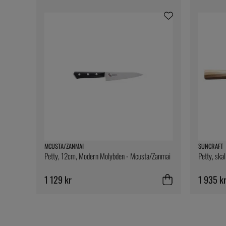
MCUSTA/ZANMAI
SUNCRAFT
Petty, 12cm, Modern Molybden - Mcusta/Zanmai
Petty, ska
1 129 kr
1 935 k