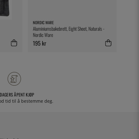
NORDIC WARE
FORGE 
Aluminiumsbakebrett, Eight Sheet, Naturals -
Kniv og 
Nordic Ware
Forge d
195 kr
2 595
 DAGERS ÅPENT KJØP
od tid til å bestemme deg.