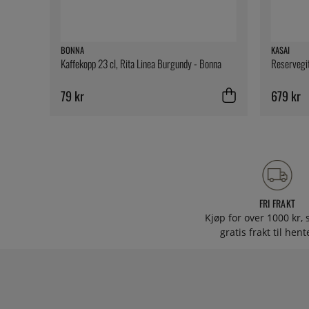
BONNA
KASAI
Kaffekopp 23 cl, Rita Linea Burgundy - Bonna
Reservegit
79 kr
679 kr
FRI FRAKT
Kjøp for over 1000 kr, s
gratis frakt til hen