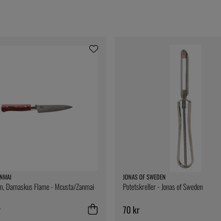
NMAI
JONAS OF SWEDEN
cm, Damaskus Flame - Mcusta/Zanmai
Potetskreller - Jonas of Sweden
r
70 kr