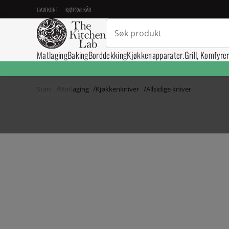
GAVEKORT
KJØPSVILKÅR
Matlaging
Baking
Borddekking
Kjøkkenapparater.
Grill, Komfyre
Start
Matlaging
Kjøkkenkniver
Allsidige kniver