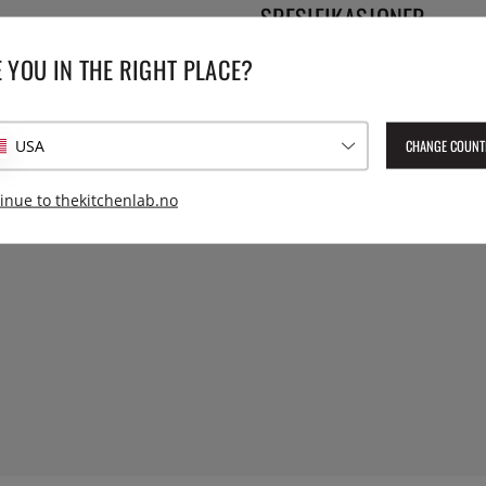
SPESIFIKASJONER
nmai/Mcusta. Knivbladet er av
 YOU IN THE RIGHT PLACE?
Serie:
Class
tfritt stål er dekket med 16
 meget sterkt blad med en
Lev. artikkelnummer:
HKC-30
CHANGE COUNT
USA
ale som består av 2/3 naturlige
EAN:
4964496956011
inue to thekitchenlab.no