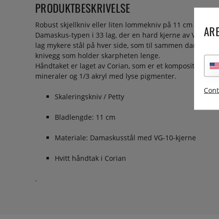
PRODUKTBESKRIVELSE
Robust skjellkniv eller liten lommekniv på 11 cm fra Za
ARE
Damaskus-typen i 33 lag, der en hard kjerne av VG-10 rus
lag mykere stål på hver side, som til sammen danner et
knivegg som holder skarpheten lenge.
Håndtaket er laget av Corian, som er et komposittmateri
mineraler og 1/3 akryl med lyse pigmenter.
Cont
Skaleringskniv / Petty
Bladlengde: 11 cm
Materiale: Damaskusstål med VG-10-kjerne
Hvitt håndtak i Corian
.