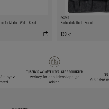
EXXENT
ter for Medium Wide - Kasai
Bartenderkoffert - Exxent
139 kr
TUSENVIS AV NØYE UTVALGTE PRODUKTER
30
å tilbyr vi
Verktøy for den lidenskapelige
Vi gir deg g
tested.
kokken.