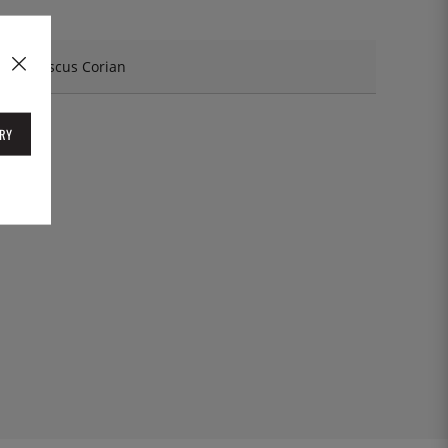
ic Damascus Corian
01D
RY