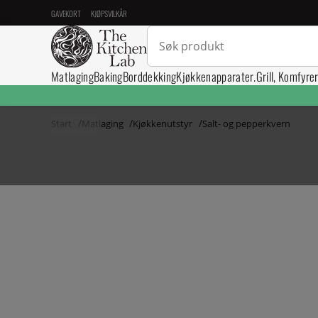
GAVEKORT
KJØPSVILKÅR
Matlaging
Baking
Borddekking
Kjøkkenapparater.
Grill, Komfyre
Start
Matlaging
Kjøkkenutstyr
Salt- og pepperkvern