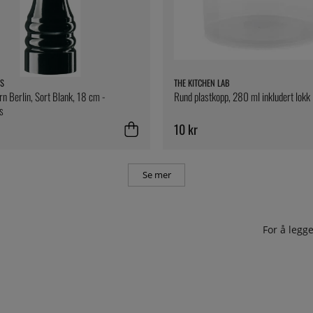
S
THE KITCHEN LAB
n Berlin, Sort Blank, 18 cm -
Rund plastkopp, 280 ml inkludert lokk
s
10 kr
Se mer
For å leg