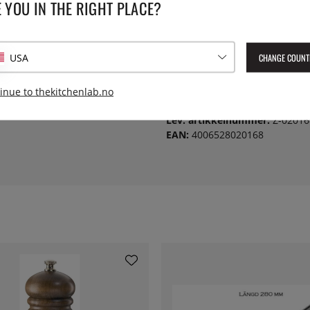
 YOU IN THE RIGHT PLACE?
SPESIFIKASJONER
Lengde:
uforgjengelige mølleverk.
CHANGE COUNT
USA
Serie:
inue to thekitchenlab.no
Lev. artikkelnummer:
Z-02016
EAN:
4006528020168