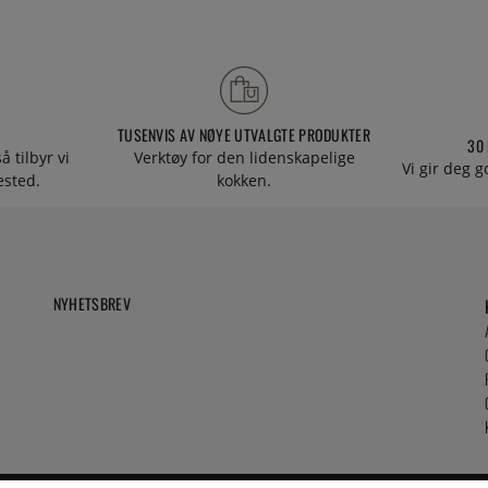
TUSENVIS AV NØYE UTVALGTE PRODUKTER
30
å tilbyr vi
Verktøy for den lidenskapelige
Vi gir deg g
tested.
kokken.
NYHETSBREV