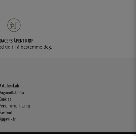
 DAGERS ÅPENT KJØP
od tid til å bestemme deg.
KitchenLab
Angrerettskjema
Cookies
Personvernerklæring
Gavekort
Kjøpsvilkår