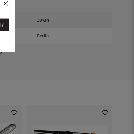
30 cm
RY
Berlin
8