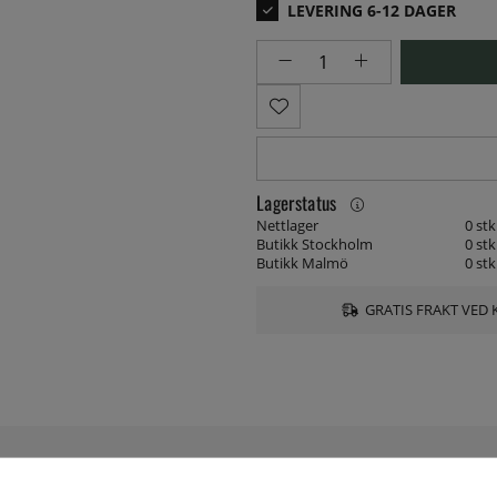
Lagerstatus
Nettlager
0 stk
Butikk Stockholm
0 stk
Butikk Malmö
0 stk
GRATIS FRAKT VED 