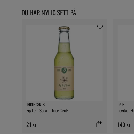
DU HAR NYLIG SETT PÅ
THREE CENTS
ONIS
Fig Leaf Soda - Three Cents
Levitas, H
21 kr
140 kr