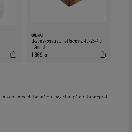
CULIMAT
Eiketre skjærebrett med takrenne, 40x25x4 cm
- Culimat
1 869 kr
ge inn en anmeldelse må du
logge inn
på din kundeprofil.