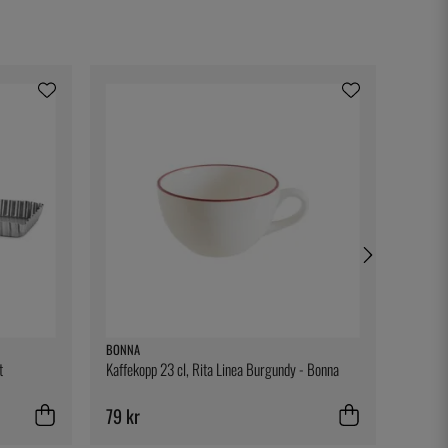
BONNA
BIG GR
t
Kaffekopp 23 cl, Rita Linea Burgundy - Bonna
Silicon
79 kr
79 kr