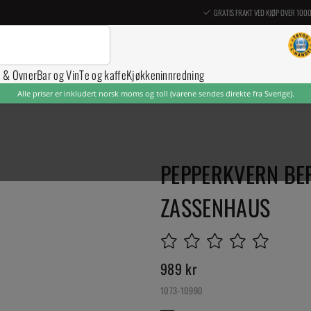
GRATIS FRAKT VED KJØP OVER 100
r & Ovner
Bar og Vin
Te og kaffe
Kjøkkeninnredning
Alle priser er inkludert norsk moms og toll (varene sendes direkte fra Sverige).
PEPPERKVERN BER
ZASSENHAUS
989
kr
1073-10990