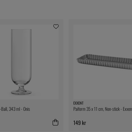
EXXENT
i-Ball, 343 ml - Onis
Paiform 35 x 11 cm, Non-stick - Exxen
149 kr