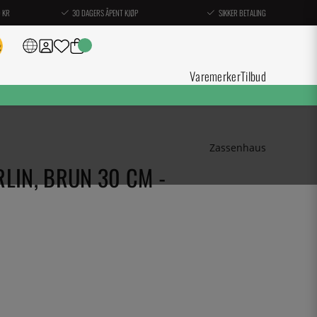
0 KR
30 DAGERS ÅPENT KJØP
SIKKER BETALING
Varemerker
Tilbud
Zassenhaus
LIN, BRUN 30 CM -