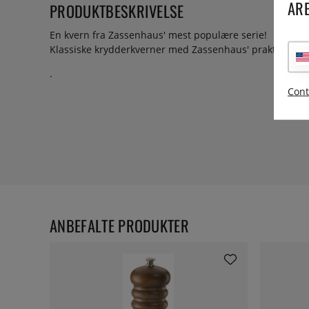
ARE
PRODUKTBESKRIVELSE
En kvern fra Zassenhaus' mest populære serie!
Klassiske krydderkverner med Zassenhaus' praktisk talt 
.
Cont
ANBEFALTE PRODUKTER