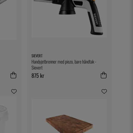
SIEVERT
Handyjetbrenner med piezo, bare håndtak -
Sievert
875 kr