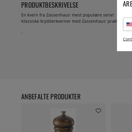
ARE
PRODUKTBESKRIVELSE
En kvern fra Zassenhaus' mest populære serie!
Klassiske krydderkverner med Zassenhaus' praktisk talt 
.
Cont
ANBEFALTE PRODUKTER