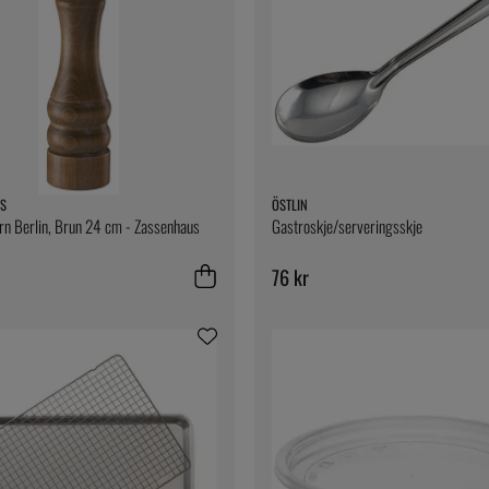
S
ÖSTLIN
n Berlin, Brun 24 cm - Zassenhaus
Gastroskje/serveringsskje
76 kr