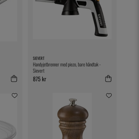
SIEVERT
Handyjetbrenner med piezo, bare håndtak -
Sievert
875 kr