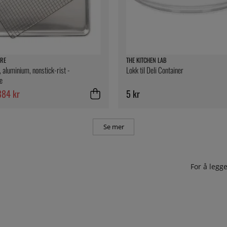
RE
THE KITCHEN LAB
, aluminium, nonstick-rist -
Lokk til Deli Container
e
384 kr
5 kr
Se mer
For å leg