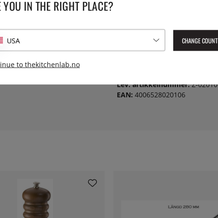
 YOU IN THE RIGHT PLACE?
SPESIFIKASJONER
Lengde:
uforgjengelige mølleverk.
CHANGE COUNT
USA
Serie:
inue to thekitchenlab.no
Lev. artikkelnummer:
Z-02010
EAN:
4006528020106