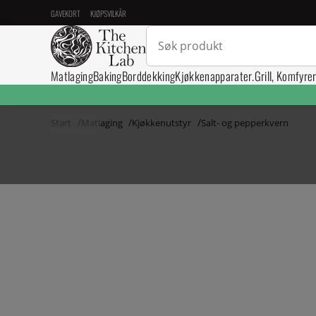
GAVEKORT
KJØPSVILKÅR
Matlaging
Baking
Borddekking
Kjøkkenapparater.
Grill, Komfyre
Start
Matlaging
Kjøkkenutstyr
Salt- og pepperkvern