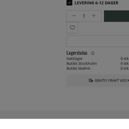
Lagerstatus
Nettlager
0 stk
Butikk Stockholm
0 stk
Butikk Malmö
0 stk
GRATIS FRAKT VED 