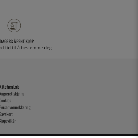
 DAGERS ÅPENT KJØP
od tid til å bestemme deg.
KitchenLab
Angrerettskjema
Cookies
Personvernerklæring
Gavekort
Kjøpsvilkår