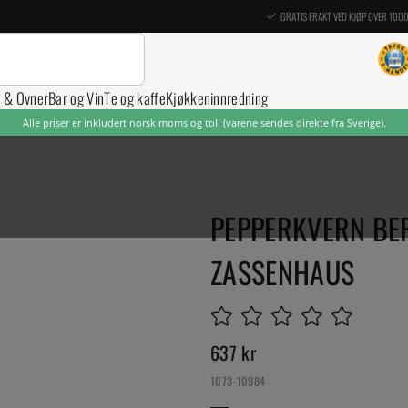
GRATIS FRAKT VED KJØP OVER 100
r & Ovner
Bar og Vin
Te og kaffe
Kjøkkeninnredning
Alle priser er inkludert norsk moms og toll (varene sendes direkte fra Sverige).
PEPPERKVERN BER
ZASSENHAUS
637
kr
1073-10984