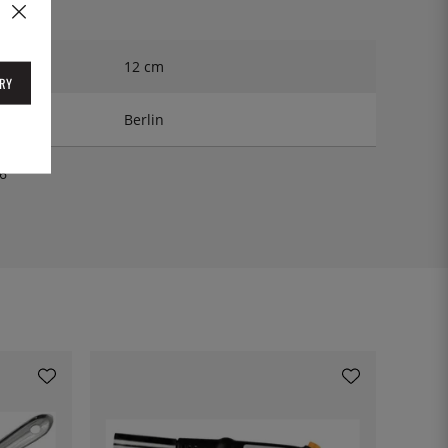
12 cm
RY
Berlin
6