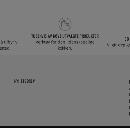
TUSENVIS AV NØYE UTVALGTE PRODUKTER
30
å tilbyr vi
Verktøy for den lidenskapelige
Vi gir deg g
tested.
kokken.
NYHETSBREV