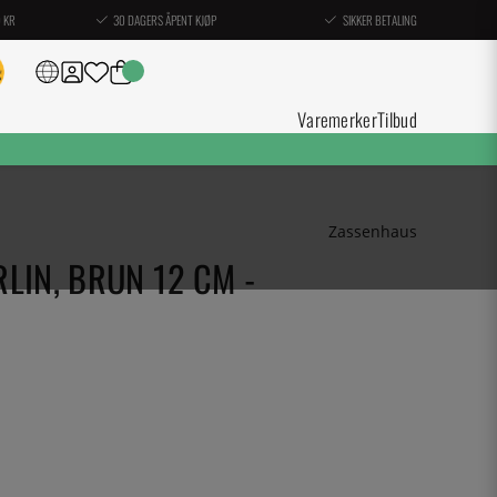
0 KR
30 DAGERS ÅPENT KJØP
SIKKER BETALING
Varemerker
Tilbud
Zassenhaus
LIN, BRUN 12 CM -