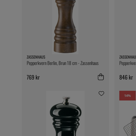
ZASSENHAUS
ZASSENHAU
Pepperkvern Berlin, Brun 18 cm - Zassenhaus
Pepperkver
769 kr
846 kr
14
%