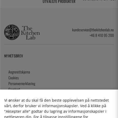
UTVALGTE PRODUKTER
kundeservice@thekitchenlab.no
+46 8 410 95 200
NYHETSBREV
Angrerettskjema
Cookies
Personvernerklæring
Gavekort
Kjøpsvilkår
Vi ønsker at du skal få den beste opplevelsen på nettstedet
vårt, derfor bruker vi informasjonskapsler. Ved å klikke på
"Aksepter alle" godtar du lagring av informasjonskapsler i
nettleseren din. For å tilpasse innstillingene for