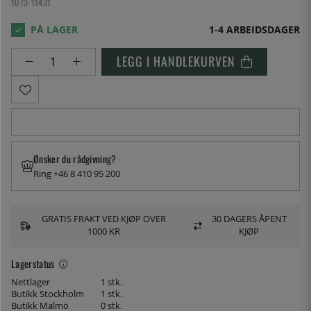
1073-11431
1-4 ARBEIDSDAGER
LEGG I HANDLEKURVEN
Ønsker du rådgivning?
Ring +46 8 410 95 200
GRATIS FRAKT VED KJØP OVER
30 DAGERS ÅPENT
1000 KR
KJØP
Lagerstatus
Nettlager
1 stk.
Butikk Stockholm
1 stk.
Butikk Malmö
0 stk.