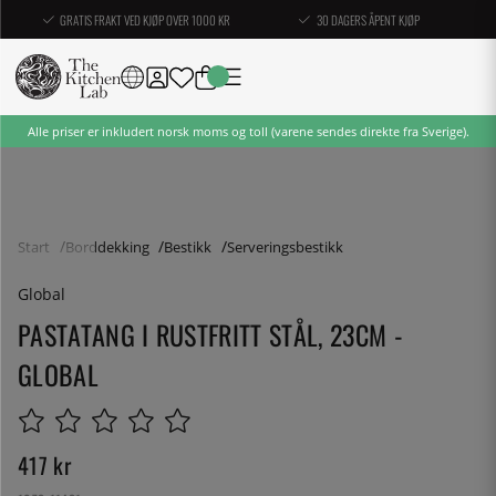
GRATIS FRAKT VED KJØP OVER 1000 KR
30 DAGERS ÅPENT KJØP
Alle priser er inkludert norsk moms og toll (varene sendes direkte fra Sverige).
Start
Borddekking
Bestikk
Serveringsbestikk
Global
PASTATANG I RUSTFRITT STÅL, 23CM -
GLOBAL
417
kr