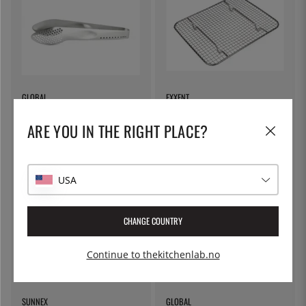
GLOBAL
EXXENT
Perforert serveringstang, 23cm
Drypperist, GN 1/2 - Exxent
- Global
ARE YOU IN THE RIGHT PLACE?
461 kr
384 kr
USA
CHANGE COUNTRY
Continue to thekitchenlab.no
SUNNEX
GLOBAL